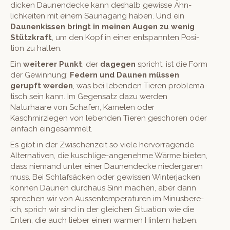
dick­en Daunen­decke kann deshalb gewisse Ähn­
lichkeit­en mit einem Sauna­gang haben. Und ein
Daunenkissen
bringt in meinen Augen zu wenig
Stützkraft
, um den Kopf in ein­er entspan­nten Posi­
tion zu halten.
Ein
weit­er­er Punkt
, der
dage­gen
spricht, ist die Form
der Gewin­nung:
Fed­ern und Daunen müssen
gerupft wer­den
, was bei leben­den Tieren prob­lema­
tisch sein kann. Im Gegen­satz dazu wer­den
Naturhaare von Schafen, Kame­len oder
Kaschmirziegen von leben­den Tieren geschoren oder
ein­fach eingesammelt.
Es gibt in der Zwis­chen­zeit so viele her­vor­ra­gende
Alter­na­tiv­en, die kuschlige-angenehme Wärme bieten,
dass nie­mand unter ein­er Daunen­decke nieder­garen
muss. Bei Schlaf­säck­en oder gewis­sen Win­ter­jack­en
kön­nen Daunen dur­chaus Sinn machen, aber dann
sprechen wir von Aussen­tem­per­a­turen im Minus­bere­
ich, sprich wir sind in der gle­ichen Sit­u­a­tion wie die
Enten, die auch lieber einen war­men Hin­tern haben.