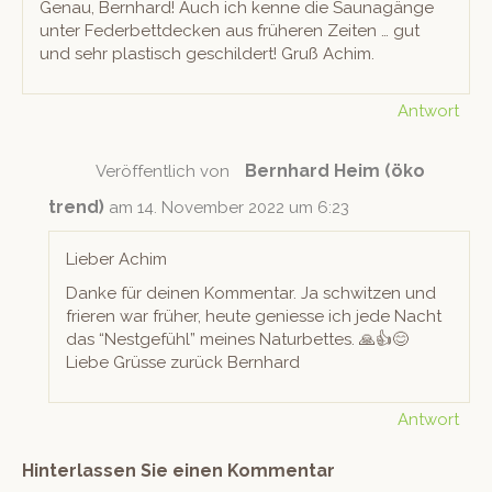
Genau, Bern­hard! Auch ich kenne die Saunagänge
unter Feder­bettdeck­en aus früheren Zeit­en … gut
und sehr plas­tisch geschildert! Gruß Achim.
Antwort
Bernhard Heim (öko
Veröffentlich von
trend)
am 14. November 2022 um 6:23
Lieber Achim
Danke für deinen Kom­men­tar. Ja schwitzen und
frieren war früher, heute geniesse ich jede Nacht
das “Nest­ge­fühl” meines Naturbettes. 🙏👍😊
Liebe Grüsse zurück Bernhard
Antwort
Hinterlassen Sie einen Kommentar