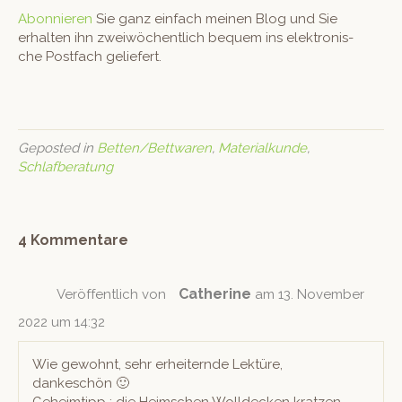
Abon­nieren
Sie ganz ein­fach meinen Blog und Sie
erhal­ten ihn zwei­wöchentlich bequem ins elek­tro­n­is­
che Post­fach geliefert.
Geposted in
Betten/Bettwaren
,
Materialkunde
,
Schlafberatung
4 Kommentare
Catherine
Veröffentlich von
am 13. November
2022 um 14:32
Wie gewohnt, sehr erheit­ernde Lek­türe,
dankeschön 🙂