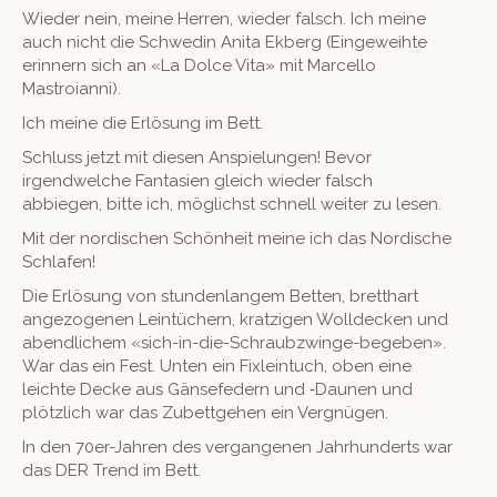
Wieder nein, meine Her­ren, wieder falsch. Ich meine
auch nicht die Schwedin Ani­ta Ekberg (Eingewei­hte
erin­nern sich an «La Dolce Vita» mit Mar­cel­lo
Mastroianni).
Ich meine die Erlö­sung im Bett.
Schluss jet­zt mit diesen Anspielun­gen! Bevor
irgendwelche Fan­tasien gle­ich wieder falsch
abbiegen, bitte ich, möglichst schnell weit­er zu lesen.
Mit der nordis­chen Schön­heit meine ich das Nordis­che
Schlafen!
Die Erlö­sung von stun­den­langem Bet­ten, bret­thart
ange­zo­ge­nen Lein­tüch­ern, kratzi­gen Wolldeck­en und
abendlichem «sich-in-die-Schraubzwinge-begeben».
War das ein Fest. Unten ein Fixlein­tuch, oben eine
leichte Decke aus Gänsefed­ern und ‑Daunen und
plöt­zlich war das Zubettge­hen ein Vergnügen.
In den 70er-Jahren des ver­gan­genen Jahrhun­derts war
das DER Trend im Bett.