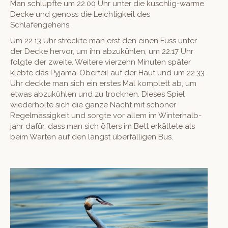
Man schlüpfte um 22.00 Uhr unter die kuschlig-warme
Decke und genoss die Leichtigkeit des
Schlafengehens.
Um 22.13 Uhr streck­te man erst den einen Fuss unter
der Decke her­vor, um ihn abzukühlen, um 22.17 Uhr
fol­gte der zweite. Weit­ere vierzehn Minuten später
klebte das Pyja­ma-Oberteil auf der Haut und um 22.33
Uhr deck­te man sich ein erstes Mal kom­plett ab, um
etwas abzukühlen und zu trock­nen. Dieses Spiel
wieder­holte sich die ganze Nacht mit schön­er
Regelmäs­sigkeit und sorgte vor allem im Win­ter­hal­b­
jahr dafür, dass man sich öfters im Bett erkäl­tete als
beim Warten auf den längst über­fäl­li­gen Bus.