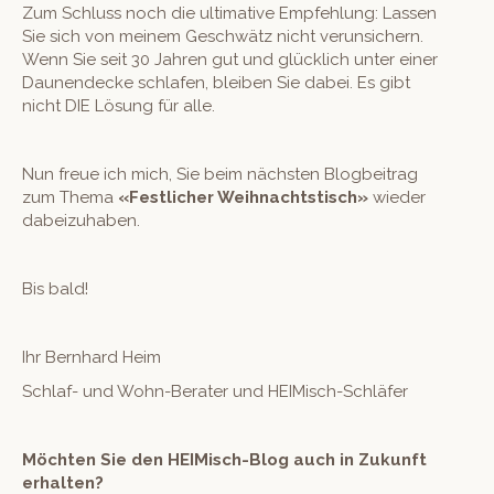
Zum Schluss noch die ulti­ma­tive Empfehlung: Lassen
Sie sich von meinem Geschwätz nicht verun­sich­ern.
Wenn Sie seit 30 Jahren gut und glück­lich unter ein­er
Daunen­decke schlafen, bleiben Sie dabei. Es gibt
nicht DIE Lösung für alle.
Nun freue ich mich, Sie beim näch­sten Blog­beitrag
zum The­ma
«Fes­tlich­er Wei­h­nacht­stisch»
wieder
dabeizuhaben.
Bis bald!
Ihr Bern­hard Heim
Schlaf- und Wohn-Berater und HEIMisch-Schläfer
Möcht­en Sie den HEIMisch-Blog auch in Zukun­ft
erhalten?