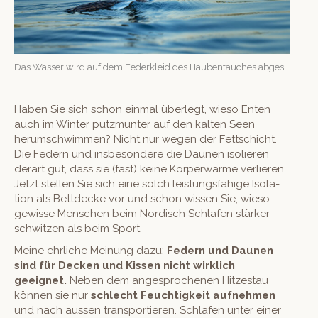
Das Wass­er wird auf dem Fed­erkleid des Hauben­tauch­es abgestossen.
Haben Sie sich schon ein­mal über­legt, wieso Enten
auch im Win­ter putz­munter auf den kalten Seen
herum­schwim­men? Nicht nur wegen der Fettschicht.
Die Fed­ern und ins­beson­dere die Daunen isolieren
der­art gut, dass sie (fast) keine Kör­per­wärme ver­lieren.
Jet­zt stellen Sie sich eine solch leis­tungs­fähige Iso­la­
tion als Bettdecke vor und schon wis­sen Sie, wieso
gewisse Men­schen beim Nordisch Schlafen stärk­er
schwitzen als beim Sport.
Meine ehrliche Mei­n­ung dazu:
Fed­ern und Daunen
sind für Deck­en und Kissen nicht wirk­lich
geeignet.
Neben dem ange­sproch­enen Hitzes­tau
kön­nen sie nur
schlecht Feuchtigkeit aufnehmen
und nach aussen trans­portieren. Schlafen unter ein­er