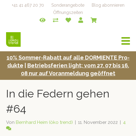
+41 41 467 20 70
Sonderangebote
Blog abonnieren
Öffnungszeiten
a
v
i
10% Som­mer-Rabatt auf alle DORMIENTE Pro­
g
duk­te
|
Betrieb­s­fe­rien light; vom 27. 07 bis 16.
a
t
08 nur auf Voran­mel­dung geöffnet
i
o
In die Federn gehen
n
#64
Von
Bernhard Heim (öko trend)
|
11. November 2022
|
4