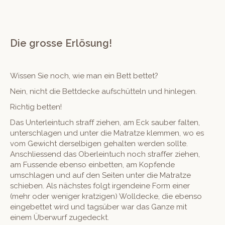
Die grosse Erlösung!
Wis­sen Sie noch, wie man ein Bett bettet?
Nein, nicht die Bettdecke auf­schüt­teln und hinlegen.
Richtig bet­ten!
Das Unter­lein­tuch straff ziehen, am Eck sauber fal­ten,
unter­schla­gen und unter die Matratze klem­men, wo es
vom Gewicht der­sel­bi­gen gehal­ten wer­den sollte.
Anschliessend das Ober­lein­tuch noch straf­fer ziehen,
am Fussende eben­so ein­bet­ten, am Kopfende
umschla­gen und auf den Seit­en unter die Matratze
schieben. Als näch­stes fol­gt irgen­deine Form ein­er
(mehr oder weniger kratzi­gen) Wolldecke, die eben­so
einge­bet­tet wird und tagsüber war das Ganze mit
einem Über­wurf zugedeckt.