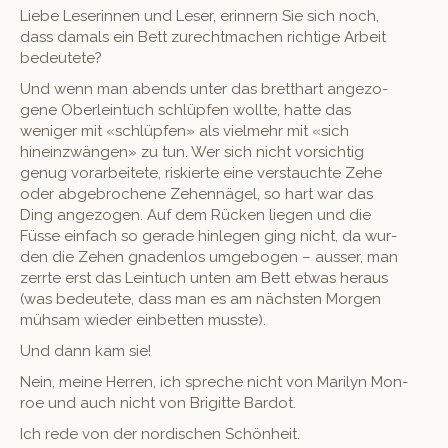
Liebe Leserin­nen und Leser, erin­nern Sie sich noch,
dass damals ein Bett zurecht­machen richtige Arbeit
bedeutete?
Und wenn man abends unter das bret­thart ange­zo­
gene Ober­lein­tuch schlüpfen wollte, hat­te das
weniger mit «schlüpfen» als vielmehr mit «sich
hineinzwän­gen» zu tun. Wer sich nicht vor­sichtig
genug vorar­beit­ete, riskierte eine ver­stauchte Zehe
oder abge­broch­ene Zehen­nägel, so hart war das
Ding ange­zo­gen. Auf dem Rück­en liegen und die
Füsse ein­fach so ger­ade hin­le­gen ging nicht, da wur­
den die Zehen gnaden­los umge­bo­gen – auss­er, man
zer­rte erst das Lein­tuch unten am Bett etwas her­aus
(was bedeutete, dass man es am näch­sten Mor­gen
müh­sam wieder ein­bet­ten musste).
Und dann kam sie!
Nein, meine Her­ren, ich spreche nicht von Mar­i­lyn Mon­
roe und auch nicht von Brigitte Bardot.
Ich rede von der nordis­chen Schönheit.