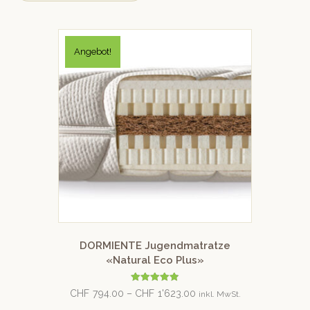
Angebot!
DORMIENTE Jugendmatratze
«Natural Eco Plus»
Bewertet
CHF
794.00
–
CHF
1'623.00
inkl. MwSt.
mit
4.90