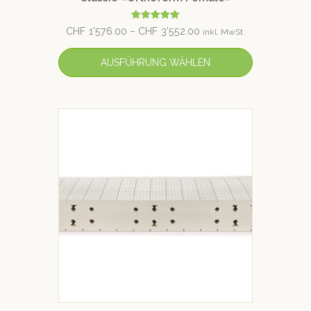
Bewertet mit
CHF
1'576.00
–
CHF
3'552.00
inkl. MwSt.
5.00
von 5
AUSFÜHRUNG WÄHLEN