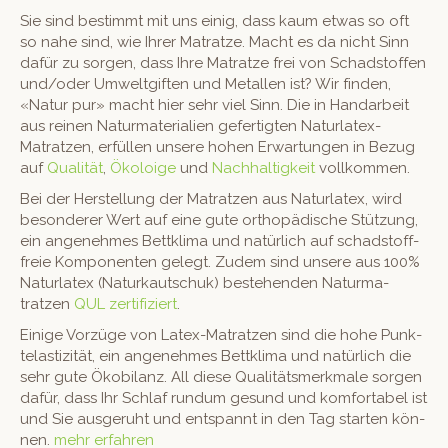
Sie sind bes­timmt mit uns einig, dass kaum etwas so oft
so nahe sind, wie Ihrer Matratze. Macht es da nicht Sinn
dafür zu sor­gen, dass Ihre Matratze frei von Schad­stof­fen
und/oder Umwelt­giften und Met­allen ist? Wir find­en,
«Natur pur» macht hier sehr viel Sinn. Die in Han­dar­beit
aus reinen Natur­ma­te­ri­alien gefer­tigten Naturla­tex-
Matratzen, erfüllen unsere hohen Erwartun­gen in Bezug
auf
Qual­ität
,
Ökoloige
und
Nach­haltigkeit
vollkommen.
Bei der Her­stel­lung der Matratzen aus Naturla­tex, wird
beson­der­er Wert auf eine gute orthopädis­che Stützung,
ein angenehmes Bet­tk­li­ma und natür­lich auf schad­stoff­
freie Kom­po­nen­ten gelegt. Zudem sind unsere aus 100%
Naturla­tex (Naturkautschuk) beste­hen­den Natur­ma­
tratzen
QUL zer­ti­fiziert
.
Einige Vorzüge von Latex-Matratzen sind die hohe Punk­
te­las­tiz­ität, ein angenehmes Bet­tk­li­ma und natür­lich die
sehr gute Öko­bi­lanz. All diese Qual­itätsmerk­male sor­gen
dafür, dass Ihr Schlaf run­dum gesund und kom­fort­a­bel ist
und Sie aus­geruht und entspan­nt in den Tag starten kön­
nen.
mehr erfahren