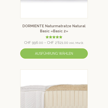
DORMIENTE Naturmatratze Natural
Basic «Basic 2»
Bewertet mit
CHF
996.00
–
CHF
2'621.00
inkl. MwSt.
5.00
von 5
AUSFÜHRUNG WÄHLEN