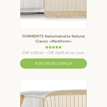
DORMIENTE Naturmatratze Natural
Classic «Mediform»
Bewertet mit
CHF
1'376.00
–
CHF
2'906.00
inkl. MwSt.
5.00
von 5
AUSFÜHRUNG WÄHLEN