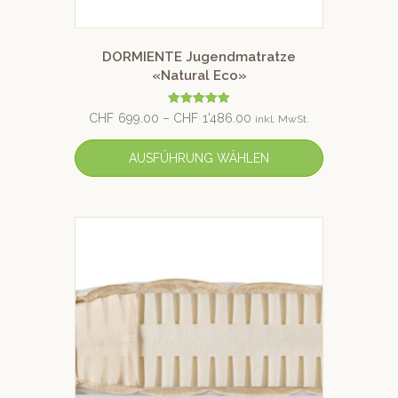
DORMIENTE Jugendmatratze
«Natural Eco»
Bewertet mit
CHF
699.00
–
CHF
1'486.00
inkl. MwSt.
5.00
von 5
AUSFÜHRUNG WÄHLEN