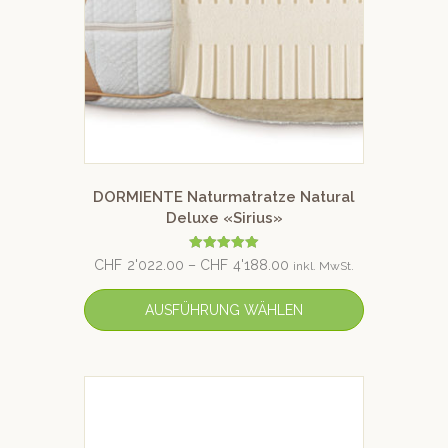
DORMIENTE Naturmatratze Natural
Deluxe «Sirius»
Bewertet mit
CHF
2'022.00
–
CHF
4'188.00
inkl. MwSt.
5.00
von 5
AUSFÜHRUNG WÄHLEN