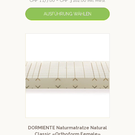
CHF
1'177.00
–
CHF
3'162.00
inkl. MwSt.
AUSFÜHRUNG WÄHLEN
DORMIENTE Naturmatratze Natural
Classic «Orthoform Female»