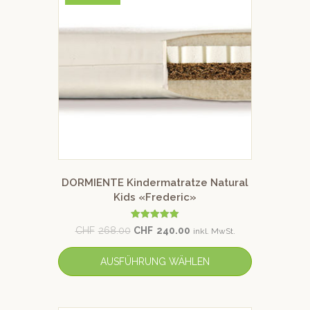
DORMIENTE Kindermatratze Natural
Kids «Frederic»
Bewertet mit
CHF
268.00
CHF
240.00
inkl. MwSt.
5.00
von 5
AUSFÜHRUNG WÄHLEN