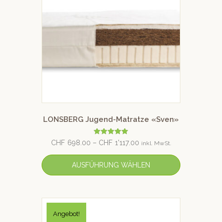
LONSBERG Jugend-Matratze «Sven»
Bewertet mit
CHF
698.00
–
CHF
1'117.00
inkl. MwSt.
5.00
von 5
AUSFÜHRUNG WÄHLEN
Angebot!