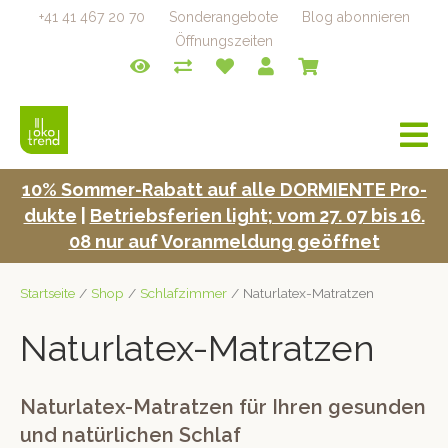
+41 41 467 20 70
Sonderangebote
Blog abonnieren
Öffnungszeiten
a
v
i
10% Som­mer-Rabatt auf alle DORMIENTE Pro­
g
duk­te
|
Betrieb­s­fe­rien light; vom 27. 07 bis 16.
a
t
08 nur auf Voran­mel­dung geöffnet
i
o
Startseite
/
Shop
/
Schlafzimmer
/ Naturlatex-Matratzen
n
Naturlatex-Matratzen
Naturlatex-Matratzen für Ihren gesunden
und natürlichen Schlaf