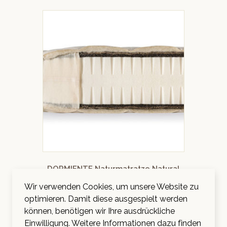
DORMIENTE Naturmatratze Natural
Basic «Basic 3»
Wir verwenden Cookies, um unsere Website zu
optimieren. Damit diese ausgespielt werden
Bewertet mit
CHF
1'177.00
–
CHF
2'953.00
inkl. MwSt.
5.00
können, benötigen wir Ihre ausdrückliche
von 5
Einwilligung. Weitere Informationen dazu finden
AUSFÜHRUNG WÄHLEN