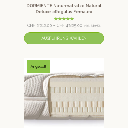
DORMIENTE Naturmatratze Natural
Deluxe «Regulus Female»
Bewertet mit
CHF
2'212.00
–
CHF
4'825.00
inkl. MwSt.
5.00
von 5
AUSFÜHRUNG WÄHLEN
Angebot!