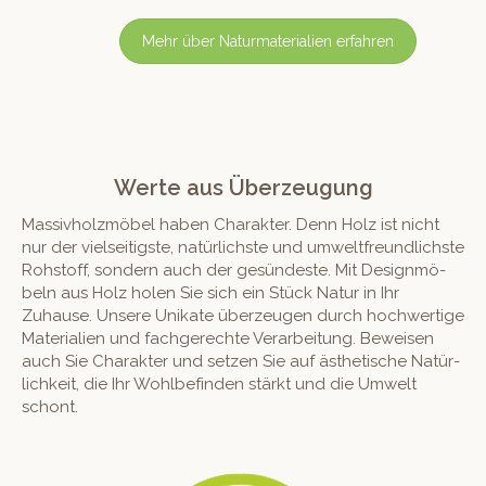
Mehr über Natur­ma­te­ri­alien erfahren
Werte aus Überzeugung
Mas­sivholzmö­bel haben Charak­ter. Denn Holz ist nicht
nur der viel­seit­ig­ste, natür­lich­ste und umwelt­fre­undlich­ste
Rohstoff, son­dern auch der gesün­deste. Mit Design­mö­
beln aus Holz holen Sie sich ein Stück Natur in Ihr
Zuhause. Unsere Unikate überzeu­gen durch hochw­er­tige
Mate­ri­alien und fachgerechte Ver­ar­beitung. Beweisen
auch Sie Charak­ter und set­zen Sie auf ästhetis­che Natür­
lichkeit, die Ihr Wohlbefind­en stärkt und die Umwelt
schont.