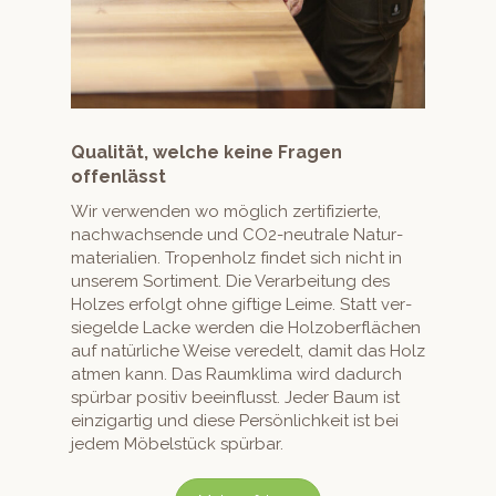
Qualität, welche keine Fragen
offenlässt
Wir ver­wen­den wo möglich zer­ti­fizierte,
nachwach­sende und CO2-neu­trale Natur­
ma­te­ri­alien. Tropen­holz find­et sich nicht in
unserem Sor­ti­ment. Die Ver­ar­beitung des
Holzes erfol­gt ohne giftige Leime. Statt ver­
siegelde Lacke wer­den die Hol­zober­flächen
auf natür­liche Weise vere­delt, damit das Holz
atmen kann. Das Raumk­li­ma wird dadurch
spür­bar pos­i­tiv bee­in­flusst. Jed­er Baum ist
einzi­gar­tig und diese Per­sön­lichkeit ist bei
jedem Möbel­stück spürbar.