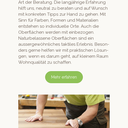
Art der Beratung. Die langjährige Erfahrung
hil­ft uns, neu­tral zu berat­en und auf Wun­sch
mit konkreten Tipps zur Hand zu gehen. Mit
Sinn für Far­ben, For­men und Mate­ri­alien
entste­hen so indi­vidu­elle Orte. Auch die
Ober­flächen wer­den mit ein­be­zo­gen.
Naturbe­lassene Ober­flächen sind ein
aussergewöhn­lich­es tak­tiles Erleb­nis. Beson­
ders gerne helfen wir mit prak­tis­chen Lösun­
gen, wenn es darum geht, auf kleinem Raum
Wohn­qual­ität zu schaffen.
Mehr erfahren