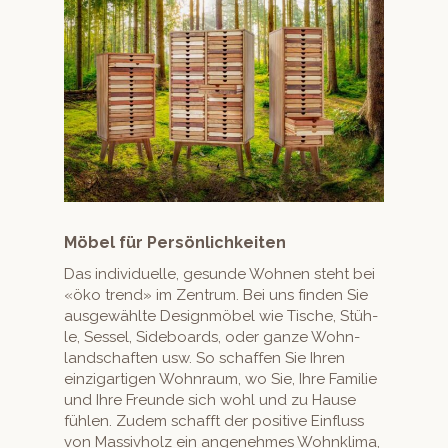
Möbel für Persönlichkeiten
Das indi­vidu­elle, gesunde Wohnen ste­ht bei
«öko trend» im Zen­trum. Bei uns find­en Sie
aus­gewählte Design­mö­bel wie Tis­che, Stüh­
le, Ses­sel, Side­boards, oder ganze Wohn­
land­schaften usw. So schaf­fen Sie Ihren
einzi­gar­ti­gen Wohn­raum, wo Sie, Ihre Fam­i­lie
und Ihre Fre­unde sich wohl und zu Hause
fühlen. Zudem schafft der pos­i­tive Ein­fluss
von Mas­sivholz ein angenehmes Wohn­kli­ma,