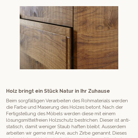
Holz bringt ein Stück Natur in Ihr Zuhause
Beim sorgfälti­gen Ver­ar­beit­en des Roh­ma­te­ri­als wer­den
die Farbe und Maserung des Holzes betont. Nach der
Fer­tig­stel­lung des Möbels wer­den diese mit einem
lösungsmit­tel­freien Holzschutz bestrichen. Dieser ist anti­
s­ta­tisch, damit weniger Staub haften bleibt. Ausser­dem
arbeit­en wir gerne mit Arve, auch Zirbe genan­nt. Dieses