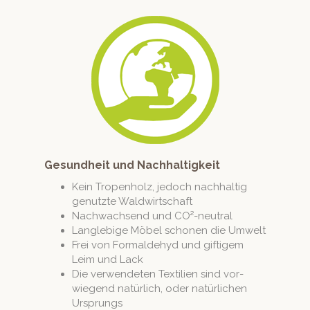
Gesundheit und Nachhaltigkeit
Kein Tropen­holz, jedoch nach­haltig
genutzte Waldwirtschaft
Nachwach­send und CO²-neutral
Lan­glebige Möbel scho­nen die Umwelt
Frei von Formalde­hyd und giftigem
Leim und Lack
Die ver­wen­de­ten Tex­tilien sind vor­
wiegend natür­lich, oder natür­lichen
Ursprungs