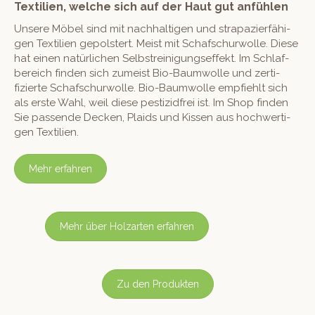
Textilien, welche sich auf der Haut gut anfühlen
Unsere Möbel sind mit nach­halti­gen und stra­pazier­fähi­
gen Tex­tilien gepol­stert. Meist mit Schaf­schur­wolle. Diese
hat einen natür­lichen Selb­streini­gungsef­fekt. Im Schlaf­
bere­ich find­en sich zumeist Bio-Baum­wolle und zer­ti­
fizierte Schaf­schur­wolle. Bio-Baum­wolle emp­fiehlt sich
als erste Wahl, weil diese pes­tizid­frei ist. Im Shop find­en
Sie passende Deck­en, Plaids und Kissen aus hochw­er­ti­
gen Textilien.
Mehr erfahren
Mehr über Holzarten erfahren
Zu den Produkten