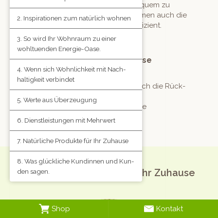
Wir liefern Ihre neuen Möbel bequem zu
Ihnen nach Hause und übernehmen auch die
Inspi­ra­tio­nen zum natür­lich wohnen
Mon­tage – pro­fes­sionell und effizient.
So wird Ihr Wohn­raum zu ein­er
wohltuen­den Energie-Oase.
Fachgerechte und kostenlose
Wenn sich Wohn­lichkeit mit Nach­
Entsorgung
haltigkeit verbindet
Zu unserem Ser­vice gehören auch die Rück­
nahme der Ver­pack­ung und die
Werte aus Überzeugung
fachgerechte, umweltfreundliche
Entsorgung Ihrer alten Möbel.
Dien­stleis­tun­gen mit Mehrwert
Natür­liche Pro­duk­te für Ihr Zuhause
Was glück­liche Kundin­nen und Kun­
Natürliche Produkte für Ihr Zuhause
den sagen.
Shop
Kontakt