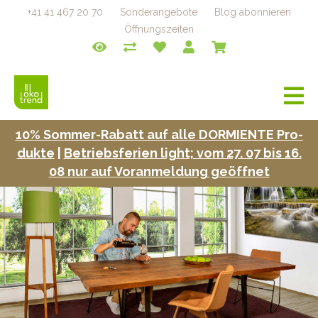
+41 41 467 20 70
Sonderangebote
Blog abonnieren
Öffnungszeiten
a
v
i
10% Som­mer-Rabatt auf alle DORMIENTE Pro­
g
duk­te
|
Betrieb­s­fe­rien light; vom 27. 07 bis 16.
a
t
08 nur auf Voran­mel­dung geöffnet
i
o
n