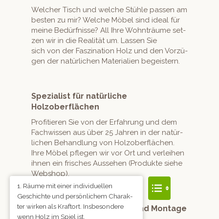
Welch­er Tisch und welche Stüh­le passen am
besten zu mir? Welche Möbel sind ide­al für
meine Bedürfnisse? All Ihre Wohn­träume set­
zen wir in die Real­ität um. Lassen Sie
sich von der Fasz­i­na­tion Holz und den Vorzü­
gen der natür­lichen Mate­ri­alien begeistern.
Spezialist für natürliche
Holzoberflächen
Prof­i­tieren Sie von der Erfahrung und dem
Fach­wis­sen aus über 25 Jahren in der natür­
lichen Behand­lung von Hol­zober­flächen.
Ihre Möbel pfle­gen wir vor Ort und ver­lei­hen
ihnen ein frisches Ausse­hen (Pro­duk­te siehe
Webshop).
Räume mit ein­er indi­vidu­ellen
Geschichte und per­sön­lichem Charak­
ter wirken als Kraftort. Ins­beson­dere
Professionelle Lieferung und Montage
wenn Holz im Spiel ist.