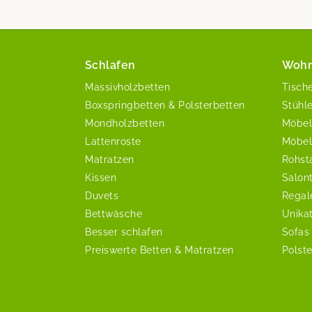
Schlafen
Woh
Massivholzbetten
Tisch
Boxspringbetten & Polsterbetten
Stühl
Mondholzbetten
Möbel
Lattenroste
Möbel
Matratzen
Rohst
Kissen
Salon
Duvets
Regal
Bettwäsche
Unika
Besser schlafen
Sofas
Preiswerte Betten & Matratzen
Polst