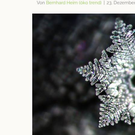
Von
Bernhard Heim (öko trend)
|
23. Dezember