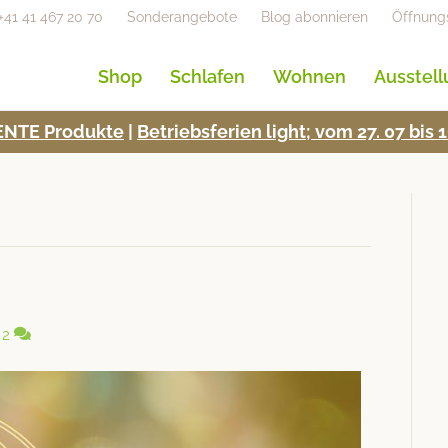
+41 41 467 20 70
Sonderangebote
Blog abonnieren
Öffnung
Shop
Schlafen
Wohnen
Ausstel
NTE Pro­duk­te
|
Betrieb­s­fe­rien light; vom 27. 07 bi
2