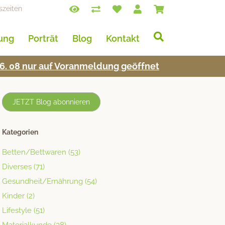
szeiten
lung
Porträt
Blog
Kontakt
s 16. 08 nur auf Voran­mel­dung geöffnet
JETZT Blog abonnieren
Kategorien
Betten/Bettwaren
(53)
Diverses
(71)
Gesundheit/Ernährung
(54)
Kinder
(2)
Lifestyle
(51)