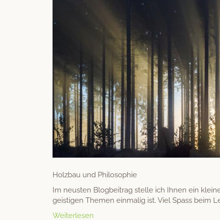
Holzbau und Philosophie
Im neusten Blog­beitrag stelle ich Ihnen ein klei
geisti­gen The­men ein­ma­lig ist. Viel Spass beim 
Weiterlesen