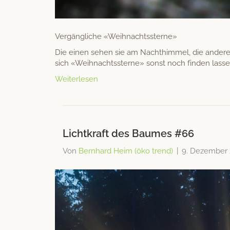
Vergängliche «Wei­h­nachtssterne»
Die einen sehen sie am Nachthim­mel, die anderen
sich «Wei­h­nachtssterne» son­st noch find­en lasse
Weiterlesen
Lichtkraft des Baumes #66
Von
Bernhard Heim (öko trend)
|
9. Dezember