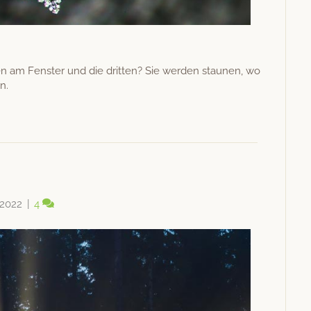
 am Fen­ster und die drit­ten? Sie wer­den staunen, wo
n.
 2022
|
4