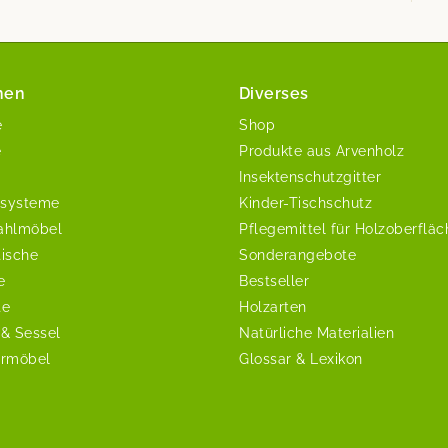
nen
Diverses
e
Shop
e
Produkte aus Arvenholz
Insektenschutzgitter
systeme
Kinder-Tischschutz
ahlmöbel
Pflegemittel für Holzoberflä
tische
Sonderangebote
e
Bestseller
te
Holzarten
 & Sessel
Natürliche Materialien
ermöbel
Glossar & Lexikon