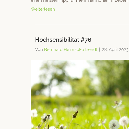
einen heis­sen Tipp für mehr Har­monie im Leben.
Weiterlesen
Hochsensibilität #76
Von
Bernhard Heim (öko trend)
|
28. April 2023