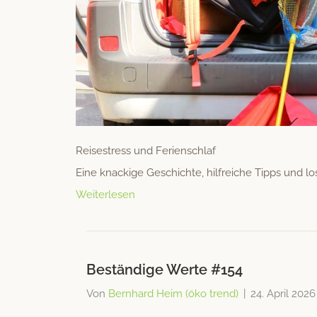
Reises­tress und Ferienschlaf
Eine knack­ige Geschichte, hil­fre­iche Tipps und lo
Weiterlesen
Beständige Werte #154
Von
Bernhard Heim (öko trend)
|
24. April 2026