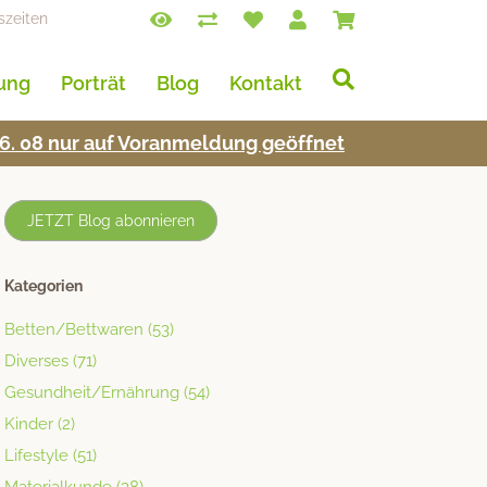
szeiten
lung
Porträt
Blog
Kontakt
s 16. 08 nur auf Voran­mel­dung geöffnet
JETZT Blog abonnieren
Kategorien
Betten/Bettwaren
(53)
Diverses
(71)
Gesundheit/Ernährung
(54)
Kinder
(2)
Lifestyle
(51)