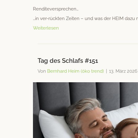
Ren­ditev­er­sprechen…
…in ver-rück­ten Zeit­en – und was der HEIM dazu 
Weiterlesen
Tag des Schlafs #151
Von
Bernhard Heim (öko trend)
|
13. März 2026