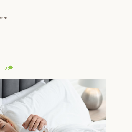
meint.
|
0