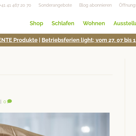
+41 41 467 20 70
Sonderangebote
Blog abonnieren
Öffnung
Shop
Schlafen
Wohnen
Ausstel
NTE Pro­duk­te
|
Betrieb­s­fe­rien light; vom 27. 07 bi
|
0