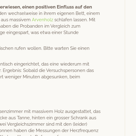
erwiesen, einen pos­i­tiv­en Ein­fluss auf den
den wech­sel­weise in ihrem eige­nen Bett, einem
t aus mas­sivem
Arven­holz
schlafen lassen. Mit
 haben die Proban­den im Ver­gle­ich zum
ge einges­part, was etwa ein­er Stunde
is­chen rufen wollen. Bitte warten Sie einen
n­tisch ein­gerichtet, das eine wiederum mit
Ergeb­nis: Sobald die Ver­suchsper­so­n­en das
nnert weniger Minuten abge­sunken, beim
­z­im­mer mit mas­sivem Holz aus­ges­tat­tet, das
ke aus Tanne, hin­ten ein gross­er Schrank aus
i Ver­gle­ich­sz­im­mer sind mit den (lei­der)
egonnen haben die Mes­sun­gen der Herzfre­quenz