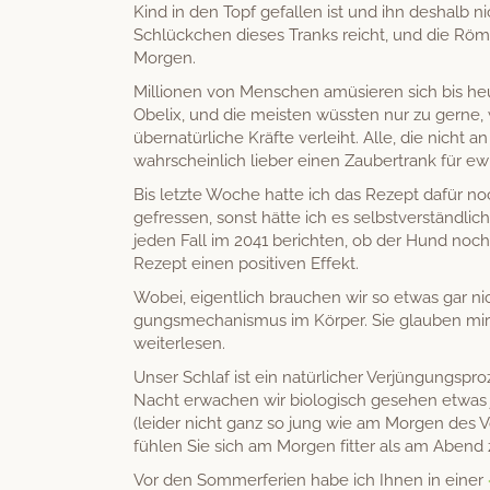
Kind in den Topf gefall­en ist und ihn deshalb ni
Schlückchen dieses Tranks reicht, und die Röme
Morgen.
Mil­lio­nen von Men­schen amüsieren sich bis he
Obelix, und die meis­ten wüssten nur zu gerne,
über­natür­liche Kräfte ver­lei­ht. Alle, die nicht a
wahrschein­lich lieber einen Zauber­trank für e
Bis let­zte Woche hat­te ich das Rezept dafür no
gefressen, son­st hätte ich es selb­stver­ständlich
jeden Fall im 2041 bericht­en, ob der Hund noch 
Rezept einen pos­i­tiv­en Effekt.
Wobei, eigentlich brauchen wir so etwas gar nic
gungsmech­a­nis­mus im Kör­p­er. Sie glauben m
weiterlesen.
Unser Schlaf ist ein natür­lich­er Ver­jün­gung­sp
Nacht erwachen wir biol­o­gisch gese­hen etwas 
(lei­der nicht ganz so jung wie am Mor­gen des V
fühlen Sie sich am Mor­gen fit­ter als am Abend 
Vor den Som­mer­fe­rien habe ich Ihnen in ein­er