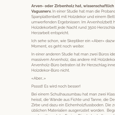
Arven- oder Zir­ben­holz hat, wis­senschaftlich 
Vagus­nerv.
In ein­er Studie hat man die Proban­
Span­plat­ten­bett mit Holzdekor und einem Bet
umw­er­fend­en Ergeb­nis­sen: Im Arven­holz­bett
Holzdeko­r­bett jede Nacht rund 3500 Herz­schlä
Herzarbeit entspricht.
Ich sehe schon, wie Skep­tik­er ein «Aber» dazw
Moment, es geht noch weiter.
In ein­er anderen Studie hat man zwei Büros ide
mas­sivem Arven­holz, das andere mit Holzdekor. 
Arven­holz-Büro betrat­en ist ihr Herz­schlag i
Holzdekor-Büro nicht.
«Aber…»
Psssst! Es wird noch besser!
Bei einem Schul­hausum­bau hat man zwei Klassen
heisst, die Wände aus Fichte und Tanne, die Dec
Zirbe und dazu ein Eichen­holz­fuss­bo­den. Die zwe
üblichen Mate­ri­alien aus­gerüstet wor­den. B