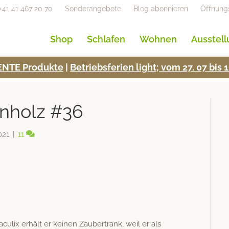
+41 41 467 20 70
Sonderangebote
Blog abonnieren
Öffnung
Shop
Schlafen
Wohnen
Ausstel
NTE Pro­duk­te
|
Betrieb­s­fe­rien light; vom 27. 07 bi
nholz #36
021
|
11
­c­ulix erhält er keinen Zauber­trank, weil er als