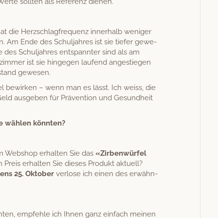
erte soll­ten als Ref­erenz dienen.
at die Herz­schlagfre­quenz inner­halb weniger
 Am Ende des Schul­jahres ist sie tiefer gewe­
e des Schul­jahres entspan­nter sind als am
rz­im­mer ist sie hinge­gen laufend angestiegen
­stand gewesen.
el bewirken – wenn man es lässt. Ich weiss, die
Geld aus­geben für Präven­tion und Gesund­heit
ie wählen könnten?
m Web­shop erhal­ten Sie das
«Zir­ben­wür­fel
reis erhal­ten Sie dieses Pro­dukt aktuell?
ens 25. Okto­ber
ver­lose ich einen des erwäh­n­
t­en, empfehle ich Ihnen ganz ein­fach meinen