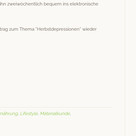
n zwei­wöchentlich bequem ins elek­tro­n­is­che
rag zum The­ma “Herb­st­de­pres­sio­nen” wieder
rnährung
,
Lifestyle
,
Materialkunde
,