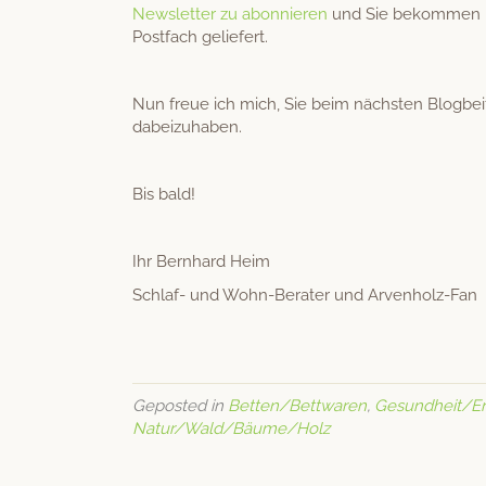
Newslet­ter zu abon­nieren
und Sie bekom­men ih
Post­fach geliefert.
Nun freue ich mich, Sie beim näch­sten Blog­beit
dabeizuhaben.
Bis bald!
Ihr Bern­hard Heim
Schlaf- und Wohn-Berater und Arvenholz-Fan
Geposted in
Betten/Bettwaren
,
Gesundheit/E
Natur/Wald/Bäume/Holz