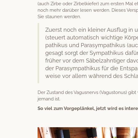
(auch Zirbe oder Zir­belkiefer) zum ersten Mal 
noch mehr darüber lesen wer­den. Dieses Ver­spr
Sie staunen werden.
Zuerst noch ein klein­er Aus­flug in u
(steuert automa­tisch wichtige Kör­pe
pa­thikus und Parasym­pa­thikus (auc
gesagt sorgt der Sym­pa­thikus dafür,
früher vor dem Säbelzah­ntiger dav
der Parasym­pa­thikus für die Entsp
weise vor allem während des Schlafs
Der Zus­tand des Vagus­nervs (Vagus­tonus) gibt 
jemand ist.
So viel zum Vorge­plänkel, jet­zt wird es inter