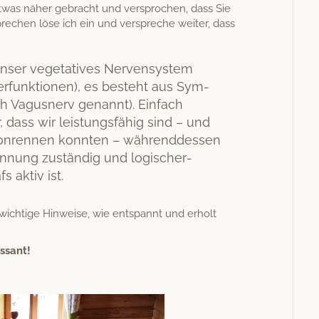
etwas näher gebracht und ver­sprochen, dass Sie
echen löse ich ein und ver­spreche weit­er, dass
nser veg­e­ta­tives Ner­ven­sys­tem
r­funk­tio­nen), es beste­ht aus Sym­
h Vagus­nerv genan­nt). Ein­fach
 dass wir leis­tungs­fähig sind – und
on­ren­nen kon­nten – während­dessen
an­nung zuständig und logis­cher­
 aktiv ist.
wichtige Hin­weise, wie entspan­nt und erholt
essant!