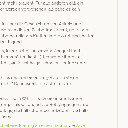
cht mehr braucht. Für alle anderen gilt, ein
r wer­den ver­droschen, als gäbe es kein
ute über die Geschicht­en von Aster­ix und
 wie man diesen Zauber­trank braut, der einem
n über­natür­lichen Kräften inter­essiert sind, hät­ten
wige Jugend.
ch, lei­der hat es unser zehn­jähriger Hund
 hier veröf­fentlicht ;-). Ich werde Ihnen auf
lebt, vielle­icht hat ja schon das gefressene
ht, wir haben einen einge­baut­en Ver­jün­
ir nicht? Dann würde ich aufmerk­sam
rozess – kein Witz! – nach ein­er erhol­samen
jünger, als wir abends zu Bett gegan­gen sind
ortags, deshalb altern wir trotz­dem). Deshalb
zuvor.
«Liebe­serk­lärung an einen Baum»
die
Arve