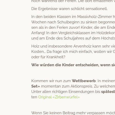
noch während der Ferien. Die dort erhal­te­nen W
Die Ergeb­nisse waren schlicht sensationell.
In den bei­den Klassen im Mas­sivholz-Zim­mer h
Wochen nach Schul­be­ginn zu sinken begonnen.
sen als in den Ferien zuvor! Kinder, die am End
Anfang! In den Ver­gle­ich­sklassen im Holzdeko­
und am Ende des Schul­jahres auf dem Höch­st
Holz und ins­beson­dere Arven­holz kann sehr vi
Kosten… Da frage ich mich ein­fach, wollen wir 
oder für Krankheit?
Wie wür­den die Kinder entschei­den, wenn s
Kom­men wir nun zum
Wet­tbe­werb
: In meine
Set»
momen­tan zum Aktion­spreis. Zu welchem P
Unter allen richti­gen Ein­sendun­gen bis
spätest
ten
Orig­i­nal «Zir­ben­wür­fel»
Wenn Sie keinen Beitrag mehr ver­passen möch