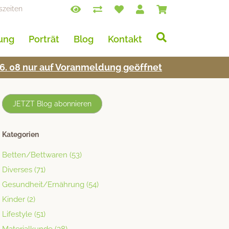
szeiten
lung
Porträt
Blog
Kontakt
s 16. 08 nur auf Voran­mel­dung geöffnet
JETZT Blog abonnieren
Kategorien
Betten/Bettwaren
(53)
Diverses
(71)
Gesundheit/Ernährung
(54)
Kinder
(2)
Lifestyle
(51)