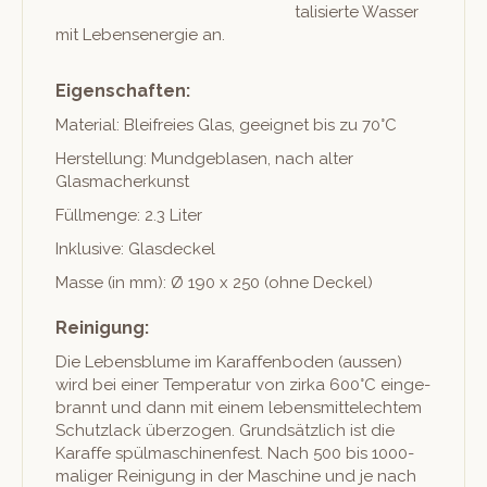
tal­isierte Wass­er
mit Lebensen­ergie an.
Eigenschaften:
Mate­r­i­al: Bleifreies Glas, geeignet bis zu 70°C
Her­stel­lung: Mundge­blasen, nach alter
Glasmacherkunst
Füll­menge: 2.3 Liter
Inklu­sive: Glasdeckel
Masse (in mm): Ø 190 x 250 (ohne Deckel)
Reinigung:
Die Lebens­blume im Karaf­fen­bo­den (aussen)
wird bei ein­er Tem­per­atur von zir­ka 600°C einge­
bran­nt und dann mit einem lebens­mit­t­elechtem
Schut­zlack über­zo­gen. Grund­sät­zlich ist die
Karaffe spül­maschi­nen­fest. Nach 500 bis 1000-
maliger Reini­gung in der Mas­chine und je nach