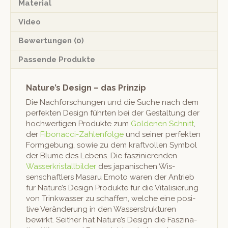
Material
Video
Bewertungen (0)
Passende Produkte
Nature’s Design – das Prinzip
Die Nach­forschun­gen und die Suche nach dem
per­fek­ten Design führten bei der Gestal­tung der
hochw­er­ti­gen Pro­duk­te zum
Gold­e­nen Schnitt
,
der
Fibonac­ci-Zahlen­folge
und sein­er per­fek­ten
For­mge­bung, sowie zu dem kraftvollen Sym­bol
der Blume des Lebens. Die faszinieren­den
Wasserkristall­bilder
des japanis­chen Wis­
senschaftlers Masaru Emo­to waren der Antrieb
für Nature’s Design Pro­duk­te für die Vital­isierung
von Trinkwass­er zu schaf­fen, welche eine pos­i­
tive Verän­derung in den Wasser­struk­turen
bewirkt. Sei­ther hat Nature’s Design die Fasz­i­na­