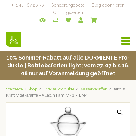
+41 41 467 20 70
Sonderangebote
Blog abonnieren
Öffnungszeiten
a
v
i
10% Som­mer-Rabatt auf alle DORMIENTE Pro­
g
duk­te
|
Betrieb­s­fe­rien light; vom 27. 07 bis 16.
a
t
08 nur auf Voran­mel­dung geöffnet
i
o
Startseite
/
Shop
/
Diverse Produkte
/
Wasserkaraffen
/ Berg &
n
Kraft Vitalkarafffe «Alladin Family» 2,3 Liter