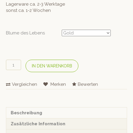
Lagerware ca. 2-3 Werktage
sonst ca. 1-2 Wochen
Blume des Lebens
Berg
IN DEN WARENKORB
&
Kraft
Vitalkarafffe
Vergleichen
Merken
Bewerten
«Alladin
Family»
2,3
Liter
Menge
Beschreibung
Zusätzliche Information