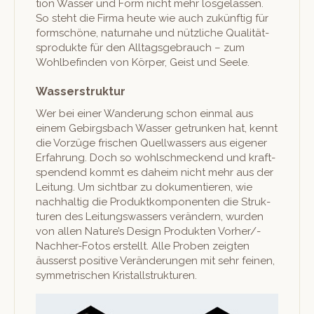
tion Wass­er und Form nicht mehr los­ge­lassen.
So ste­ht die Fir­ma heute wie auch zukün­ftig für
form­schöne, natur­na­he und nüt­zliche Qual­ität­
spro­duk­te für den All­t­ags­ge­brauch – zum
Wohlbefind­en von Kör­p­er, Geist und Seele.
Wasserstruktur
Wer bei ein­er Wan­derung schon ein­mal aus
einem Gebirgs­bach Wass­er getrunk­en hat, ken­nt
die Vorzüge frischen Quell­wassers aus eigen­er
Erfahrung. Doch so wohlschmeck­end und kraft­
spendend kommt es daheim nicht mehr aus der
Leitung. Um sicht­bar zu doku­men­tieren, wie
nach­haltig die Pro­duk­tkom­po­nen­ten die Struk­
turen des Leitungswassers verän­dern, wur­den
von allen Nature’s Design Pro­duk­ten Vorher/­
Nach­her-Fotos erstellt. Alle Proben zeigten
äusserst pos­i­tive Verän­derun­gen mit sehr feinen,
sym­metrischen Kristallstrukturen.