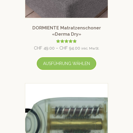
DORMIENTE Matratzenschoner
«Derma Dry»
Bewertet
CHF
49.00
–
CHF
94.00
inkl. MwSt.
mit
4.80
von 5
AUSFÜHRUNG WÄHLEN