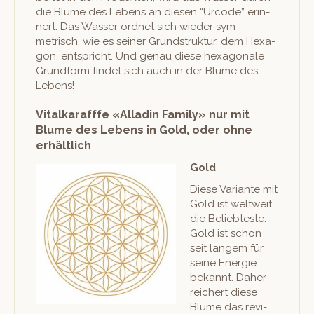
die Blume des Lebens an diesen “Urcode” erin­
nert. Das Wass­er ord­net sich wieder sym­
metrisch, wie es sein­er Grund­struk­tur, dem Hexa­
gon, entspricht. Und genau diese hexag­o­nale
Grund­form find­et sich auch in der Blume des
Lebens!
Vitalkarafffe «Alladin Family» nur mit
Blume des Lebens in Gold, oder ohne
erhältlich
Gold
Diese Vari­ante mit
Gold ist weltweit
die Beliebteste.
Gold ist schon
seit langem für
seine Energie
bekan­nt. Daher
reichert diese
Blume das revi­