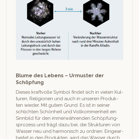
Blume des Lebens – Urmuster der
Schöpfung
Dieses kraftvolle Sym­bol find­et sich in vie­len Kul­
turen, Reli­gio­nen und auch in unseren Pro­duk­
ten wieder. Mit gutem Grund. Es ist in sein­er
schlicht­en Schön­heit und Vol­lkom­men­heit ein
Sinnbild für den immer­währen­den Schöp­fung­
sprozess und trägt dazu bei, die Struk­turen von
Wass­er neu und har­monisch zu ord­nen. Eingear­
beit­et in den Pro­duk­ten, wird das Wass­er durch