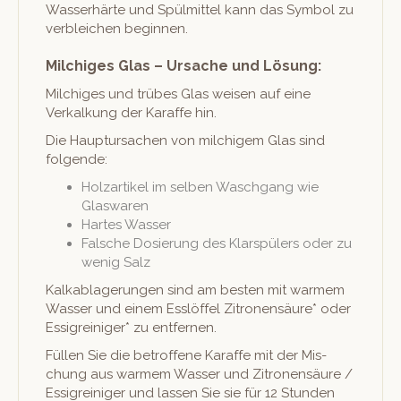
Wasser­härte und Spülmit­tel kann das Sym­bol zu
verble­ichen beginnen.
Milchiges Glas – Ursache und Lösung:
Milchiges und trübes Glas weisen auf eine
Verkalkung der Karaffe hin.
Die Haup­tur­sachen von milchigem Glas sind
folgende:
Holzartikel im sel­ben Waschgang wie
Glaswaren
Hartes Wass­er
Falsche Dosierung des Klar­spülers oder zu
wenig Salz
Kalk­a­blagerun­gen sind am besten mit warmem
Wass­er und einem Ess­löf­fel Zitro­nen­säure* oder
Essi­greiniger* zu entfernen.
Füllen Sie die betrof­fene Karaffe mit der Mis­
chung aus warmem Wass­er und Zitro­nen­säure /
Essi­greiniger und lassen Sie sie für 12 Stun­den