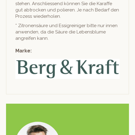
ste­hen. Anschliessend kön­nen Sie die Karaffe
gut abtrock­en und polieren. Je nach Bedarf den
Prozess wiederholen.
* Zitro­nen­säure und Essi­greiniger bitte nur innen
anwen­den, da die Säure die Lebens­blume
angreifen kann.
Marke: