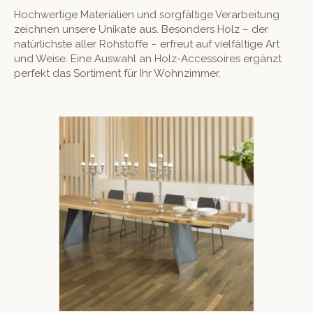
Hochw­er­tige Mate­ri­alien und sorgfältige Ver­ar­beitung
zeich­nen unsere Unikate aus. Beson­ders Holz – der
natür­lich­ste aller Rohstoffe – erfreut auf vielfältige Art
und Weise. Eine Auswahl an Holz-Acces­soires ergänzt
per­fekt das Sor­ti­ment für Ihr Wohnzimmer.