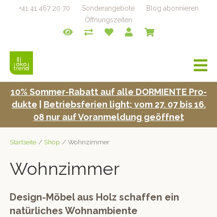
+41 41 467 20 70
Sonderangebote
Blog abonnieren
Öffnungszeiten
a
v
i
10% Som­mer-Rabatt auf alle DORMIENTE Pro­
g
duk­te
|
Betrieb­s­fe­rien light; vom 27. 07 bis 16.
a
t
08 nur auf Voran­mel­dung geöffnet
i
o
Startseite
/
Shop
/ Wohnzimmer
n
Wohnzimmer
Design-Möbel aus Holz schaffen ein
natürliches Wohnambiente