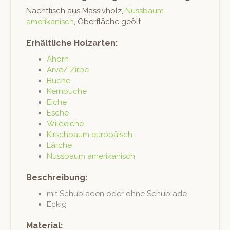
Nacht­tisch aus Mas­sivholz,
Nuss­baum
amerikanisch
, Ober­fläche geölt
Erhältliche Holzarten:
Ahorn
Arve/ Zirbe
Buche
Kern­buche
Eiche
Esche
Wilde­iche
Kirschbaum europäisch
Lärche
Nuss­baum amerikanisch
Beschreibung:
mit Schubladen oder ohne Schublade
Eck­ig
Material: