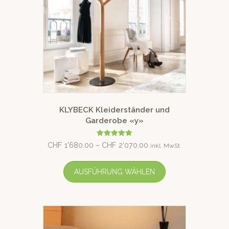
KLYBECK Kleiderständer und
Garderobe «y»
Bewertet mit
CHF
1'680.00
–
CHF
2'070.00
inkl. MwSt.
5.00
von 5
AUSFÜHRUNG WÄHLEN