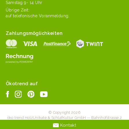
Sam­stag 9- 14 Uhr
Übrige Zeit:
auf tele­fonis­che Voranmeldung.
Zahlungsmöglichkeiten
Ökotrend auf
© Copyright 2026
öko trend HolzUnikate & SchlafKultur GmbH — Bahnhofstrasse 2
— 6203 Sempach Station — +41 41 467 20 70 —
Kontakt
info@oekotrend.ch