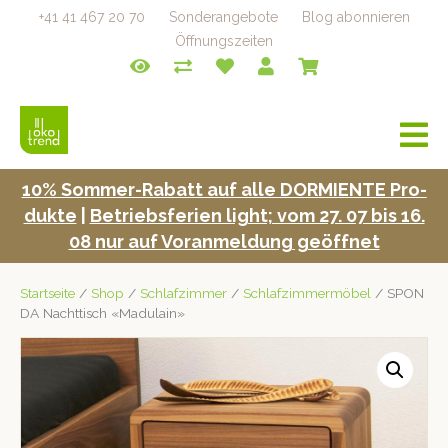
+41 41 467 20 70
Sonderangebote
Blog abonnieren
Öffnungszeiten
a
v
i
10% Som­mer-Rabatt auf alle DORMIENTE Pro­
g
duk­te
|
Betrieb­s­fe­rien light; vom 27. 07 bis 16.
a
t
08 nur auf Voran­mel­dung geöffnet
i
o
Startseite
/
Shop
/
Schlafzimmer
/
Schlafzimmermöbel
/ SPON
n
DA Nachttisch «Madulain»