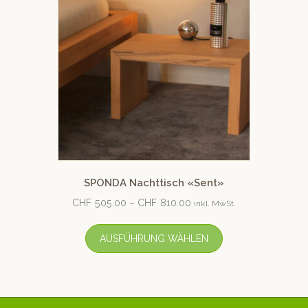
SPONDA Nachttisch «Sent»
CHF
505.00
–
CHF
810.00
inkl. MwSt.
AUSFÜHRUNG WÄHLEN