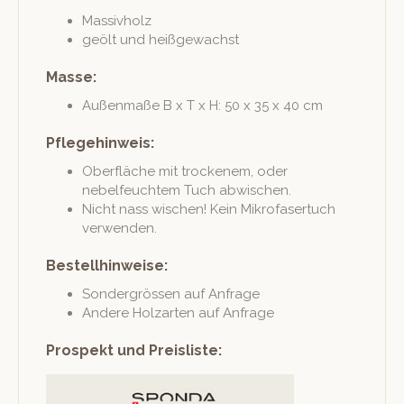
Mas­sivholz
geölt und heißgewachst
Masse:
Außen­maße B x T x H: 50 x 35 x 40 cm
Pflegehinweis:
Ober­fläche mit trock­en­em, oder
nebelfeuchtem Tuch abwischen.
Nicht nass wis­chen! Kein Mikro­faser­tuch
verwenden.
Bestellhinweise:
Son­der­grössen auf Anfrage
Andere Holzarten auf Anfrage
Prospekt und Preisliste: