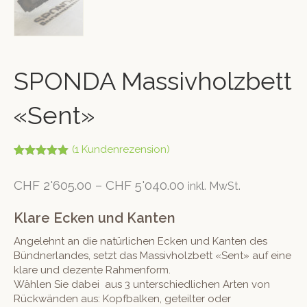
SPONDA Massivholzbett
«Sent»
(
1
Kundenrezension)
Bewertet mit
1
5.00
von 5,
CHF
2'605.00
–
CHF
5'040.00
inkl. MwSt.
basierend
auf
Kundenbew
Klare Ecken und Kanten
ertung
Angelehnt an die natürlichen Ecken und Kanten des
Bündnerlandes, setzt das Massivholzbett «Sent» auf eine
klare und dezente Rahmenform.
Wählen Sie dabei aus 3 unterschiedlichen Arten von
Rückwänden aus: Kopfbalken, geteilter oder