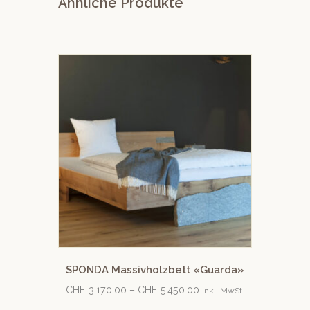
Ähnliche Produkte
SPONDA Massivholzbett «Guarda»
CHF
3'170.00
–
CHF
5'450.00
inkl. MwSt.