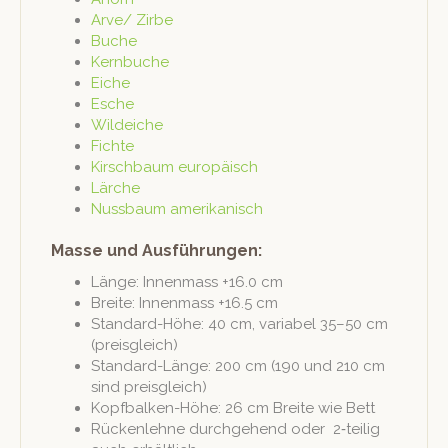
Arve/ Zirbe
Buche
Kern­buche
Eiche
Esche
Wilde­iche
Fichte
Kirschbaum europäisch
Lärche
Nuss­baum amerikanisch
Masse und Ausführungen:
Länge: Innen­mass +16.0 cm
Bre­ite: Innen­mass +16.5 cm
Stan­dard-Höhe: 40 cm, vari­abel 35–50 cm
(preis­gle­ich)
Stan­dard-Länge: 200 cm (190 und 210 cm
sind preisgleich)
Kopf­balken-Höhe: 26 cm Bre­ite wie Bett
Rück­en­lehne durchge­hend oder 2‑teilig