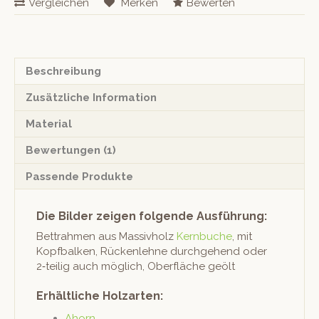
Vergleichen
Merken
Bewerten
Beschreibung
Zusätzliche Information
Material
Bewertungen (1)
Passende Produkte
Die Bilder zeigen folgende Ausführung:
Bet­trah­men aus Mas­sivholz
Kern­buche
, mit
Kopf­balken, Rück­en­lehne durchge­hend oder
2‑teilig auch möglich, Ober­fläche geölt
Erhältliche Holzarten:
Ahorn