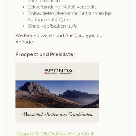
auch erhältlich
Eck­verbindung: Met­all verdeckt
Ein­bau­tiefe (Oberkante Bet­trah­men bis
Aufla­geleiste) 15 cm
Ohne Kopf­balken ‑10%
Weit­ere Holzarten und Aus­führun­gen auf
Anfrage.
Prospekt und Preisliste:
Prospekt SPONDA Massivholzmöbel