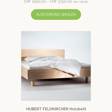
Bewertet mit
CHF
1'900.00
–
CHF
5'510.00
inkl. MwSt.
5.00
von 5
AUSFÜHRUNG WÄHLEN
HUBERT FELDKIRCHER Holzbett