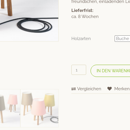
freundlichen, einladenden Lic
Lieferfrist:
ca. 8 Wochen
Holzarten
SIXAY
IN DEN WARENK
Tischlampe
«Lumos
small»
Vergleichen
Merken
Menge