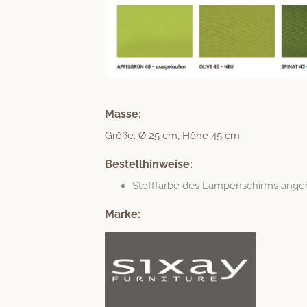
Masse:
Größe: Ø 25 cm, Höhe 45 cm
Bestellhinweise:
Stoff­farbe des Lam­p­en­schirms ang
Marke: