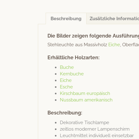
Beschreibung
Zusätzliche Informati
Die Bilder zeigen folgende Ausführun
Stehleuchte aus Mas­sivholz
Eiche
, Ober­fl
Erhältliche Holzarten:
Buche
Kern­buche
Eiche
Esche
Kirschbaum europäisch
Nuss­baum amerikanisch
Beschreibung:
Deko­ra­tive Tischlampe
zeit­los mod­ern­er Lampenschirm
Leucht­mit­tel indi­vidu­ell einsetzbar