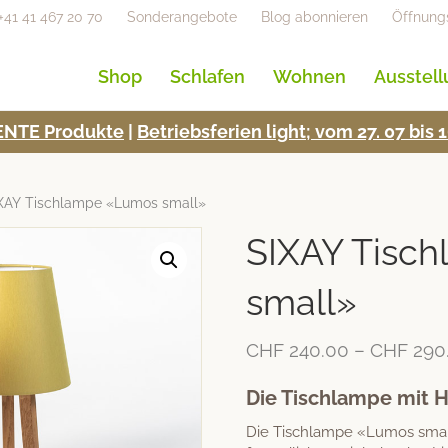
+41 41 467 20 70
Sonderangebote
Blog abonnieren
Öffnung
Shop
Schlafen
Wohnen
Ausstel
NTE Pro­duk­te
|
Betrieb­s­fe­rien light; vom 27. 07 bi
XAY Tischlampe «Lumos small»
SIXAY Tisc
small»
CHF
240.00
–
CHF
290
Die Tischlampe mit 
Die Tischlampe «Lumos small