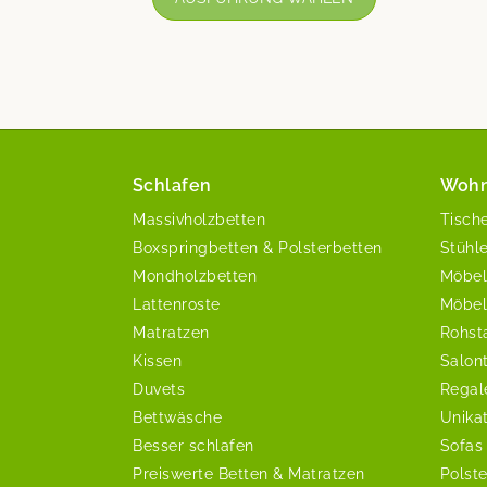
Schlafen
Woh
Massivholzbetten
Tisch
Boxspringbetten & Polsterbetten
Stühl
Mondholzbetten
Möbel
Lattenroste
Möbel
Matratzen
Rohst
Kissen
Salon
Duvets
Regal
Bettwäsche
Unika
Besser schlafen
Sofas
Preiswerte Betten & Matratzen
Polst