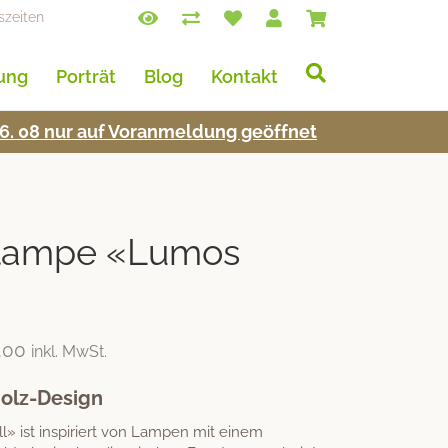
szeiten
lung
Porträt
Blog
Kontakt
s 16. 08 nur auf Voran­mel­dung geöffnet
hlampe «Lumos
.00
inkl. MwSt.
Holz-Design
» ist inspiriert von Lampen mit einem