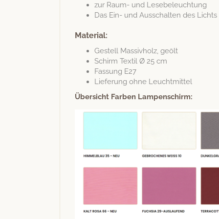
zur Raum- und Lesebeleuchtung
Das Ein- und Auss­chal­ten des Lichts
Material:
Gestell Mas­sivholz, geölt
Schirm Tex­til Ø 25 cm
Fas­sung E27
Liefer­ung ohne Leuchtmittel
Über­sicht Far­ben Lampenschirm: