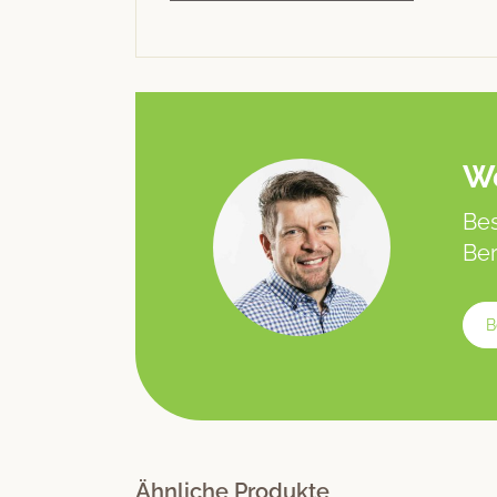
We
Bes
Ber
B
Ähnliche Produkte