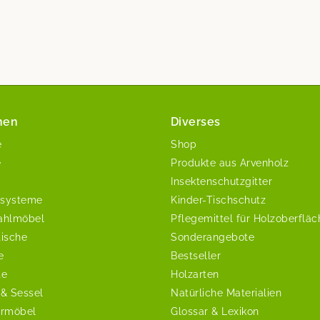
nen
Diverses
e
Shop
e
Produkte aus Arvenholz
Insektenschutzgitter
systeme
Kinder-Tischschutz
ahlmöbel
Pflegemittel für Holzoberflä
tische
Sonderangebote
e
Bestseller
te
Holzarten
 & Sessel
Natürliche Materialien
ermöbel
Glossar & Lexikon