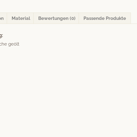
on
Material
Bewertungen (0)
Passende Produkte
g:
äche geölt