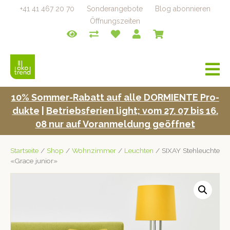
+41 41 467 20 70
Sonderangebote
Blog abonnieren
Öffnungszeiten
a
v
i
10% Som­mer-Rabatt auf alle DORMIENTE Pro­
g
duk­te
|
Betrieb­s­fe­rien light; vom 27. 07 bis 16.
a
t
08 nur auf Voran­mel­dung geöffnet
i
o
Startseite
/
Shop
/
Wohnzimmer
/
Leuchten
/ SIXAY Stehleuchte
n
«Grace junior»