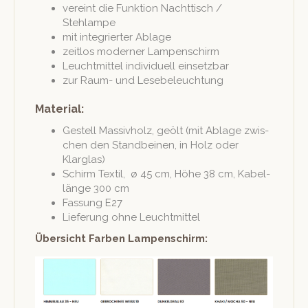
vere­int die Funk­tion Nacht­tisch /
Stehlampe
mit inte­gri­ert­er Ablage
zeit­los mod­ern­er Lampenschirm
Leucht­mit­tel indi­vidu­ell einsetzbar
zur Raum- und Lesebeleuchtung
Material:
Gestell Mas­sivholz, geölt (mit Ablage zwis­
chen den Stand­beinen, in Holz oder
Klarglas)
Schirm Tex­til, ø 45 cm, Höhe 38 cm, Kabel­
länge 300 cm
Fas­sung E27
Liefer­ung ohne Leuchtmittel
Über­sicht Far­ben Lampenschirm: