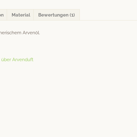
ml
Menge
on
Material
Bewertungen (1)
therischem Arvenöl.
0 über Arvenduft