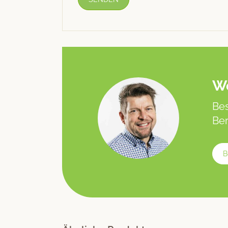
We
Bes
Ber
B