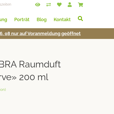
szeiten
lung
Porträt
Blog
Kontakt
s 16. 08 nur auf Voran­mel­dung geöffnet
BRA Raumduft
rve» 200 ml
on)