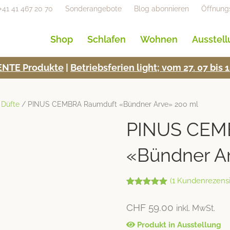
+41 41 467 20 70
Sonderangebote
Blog abonnieren
Öffnung
Shop
Schlafen
Wohnen
Ausstel
NTE Pro­duk­te
|
Betrieb­s­fe­rien light; vom 27. 07 bi
 Düfte
/ PINUS CEMBRA Raumduft «Bündner Arve» 200 ml
PINUS CEM
«Bündner A
(
1
Kundenrezensi
Bewertet mit
1
5.00
von 5,
CHF
59.00
inkl. MwSt.
basierend
auf
Kundenbew
Produkt in Ausstellung