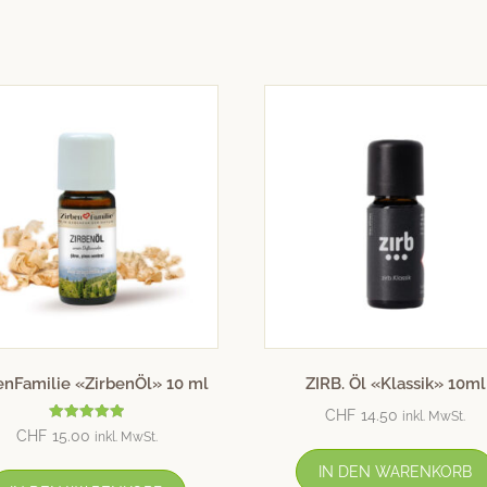
enFamilie «ZirbenÖl» 10 ml
ZIRB. Öl «Klassik» 10ml
CHF
14.50
inkl. MwSt.
Bewertet mit
CHF
15.00
inkl. MwSt.
5.00
von 5
IN DEN WARENKORB