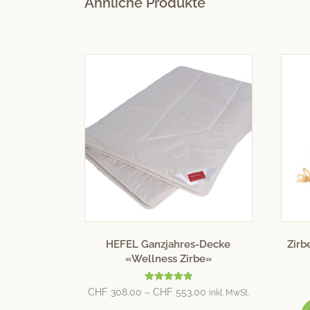
Ähnliche Produkte
HEFEL Ganzjahres-Decke
Zirb
«Wellness Zirbe»
Bewertet mit
CHF
308.00
–
CHF
553.00
inkl. MwSt.
5.00
von 5