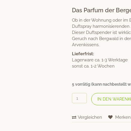
ertung
Das Parfum der Berge
Ob in der Wohnung oder im B
Duftspray harmonisierenden A
Dieser Duftspender ist wirkli
Geruch nach Bergwald in de
Arvenkissens.
Lieferfrist:
Lagerware ca. 1-3 Werktage
sonst ca. 1-2 Wochen
5 vorrätig (kann nachbestellt 
PINUS
IN DEN WARENK
CEMBRA
Raumduft
«Bündner
Vergleichen
Merken
Arve»
200