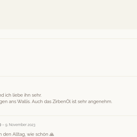
d ich liebe ihn sehr.
un­gen ans Wal­lis. Auch das Zir­benÖl ist sehr angenehm.
d)
–
9. November 2023
 den All­t­ag, wie schön 🙏