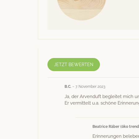
JETZT BEWERTEN
B.C.
–
7. November 2023
Ja, der Arven­duft begleit­et mich un
Er ver­mit­telt u.a. schöne Erin­ner
Beat­rice Räber (öko tren
Erin­nerun­gen beleben