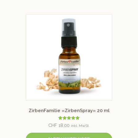
ZirbenFamilie «ZirbenSpray» 20 ml
Bewertet mit
CHF
18.00
inkl. MwSt.
5.00
von 5