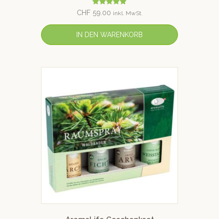
Bewertet mit
CHF
59.00
inkl. MwSt.
5.00
von 5
IN DEN WARENKORB