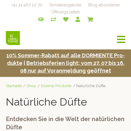
+41 41 467 20 70
Sonderangebote
Blog abonnieren
Öffnungszeiten
a
v
i
10% Som­mer-Rabatt auf alle DORMIENTE Pro­
g
duk­te
|
Betrieb­s­fe­rien light; vom 27. 07 bis 16.
a
t
08 nur auf Voran­mel­dung geöffnet
i
o
Startseite
/
Shop
/
Diverse Produkte
/ Natürliche Düfte
n
Natürliche Düfte
Entdecken Sie in die Welt der natürlichen
Düfte