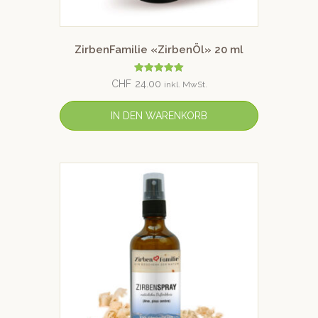
ZirbenFamilie «ZirbenÖl» 20 ml
Bewertet mit
CHF
24.00
inkl. MwSt.
5.00
von 5
IN DEN WARENKORB