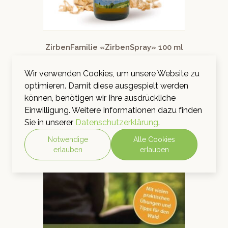
ZirbenFamilie «ZirbenSpray» 100 ml
Bewertet mit
CHF
24.00
Wir verwenden Cookies, um unsere Website zu
inkl. MwSt.
5.00
von 5
optimieren. Damit diese ausgespielt werden
IN DEN WARENKORB
können, benötigen wir Ihre ausdrückliche
Einwilligung. Weitere Informationen dazu finden
Sie in unserer
Datenschutzerklärung
.
Notwendige
Alle Cookies
erlauben
erlauben