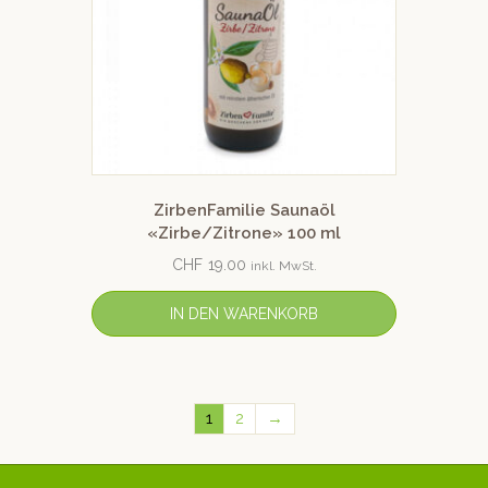
ZirbenFamilie Saunaöl
«Zirbe/Zitrone» 100 ml
CHF
19.00
inkl. MwSt.
IN DEN WARENKORB
1
2
→