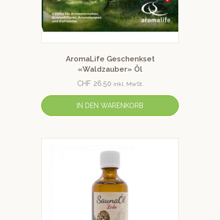
AromaLife Geschenkset
«Waldzauber» Öl
CHF
26.50
inkl. MwSt.
IN DEN WARENKORB