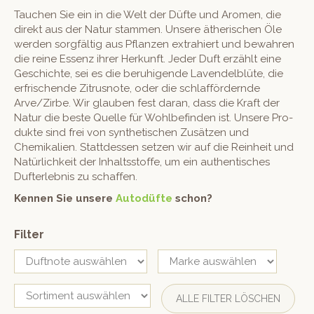
Tauchen Sie ein in die Welt der Düfte und Aromen, die
direkt aus der Natur stam­men. Unsere ätherischen Öle
wer­den sorgfältig aus Pflanzen extrahiert und bewahren
die reine Essenz ihrer Herkun­ft. Jed­er Duft erzählt eine
Geschichte, sei es die beruhi­gende Laven­del­blüte, die
erfrischende Zitrusnote, oder die schlaf­fördernde
Arve/Zirbe. Wir glauben fest daran, dass die Kraft der
Natur die beste Quelle für Wohlbefind­en ist. Unsere Pro­
duk­te sind frei von syn­thetis­chen Zusätzen und
Chemikalien. Stattdessen set­zen wir auf die Rein­heit und
Natür­lichkeit der Inhaltsstoffe, um ein authen­tis­ches
Dufter­leb­nis zu schaffen.
Ken­nen Sie unsere
Aut
odüfte
schon?
Filter
ALLE FILTER LÖSCHEN