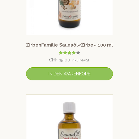
ZirbenFamilie Saunaöl«Zirbe» 100 ml
Bewertet
CHF
19.00
inkl. MwSt.
mit
4.00
von 5
IN DEN WARENKORB