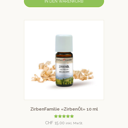
IN DEN WARENKORB
ZirbenFamilie «ZirbenÖl» 10 ml
Bewertet mit
CHF
15.00
inkl. MwSt.
5.00