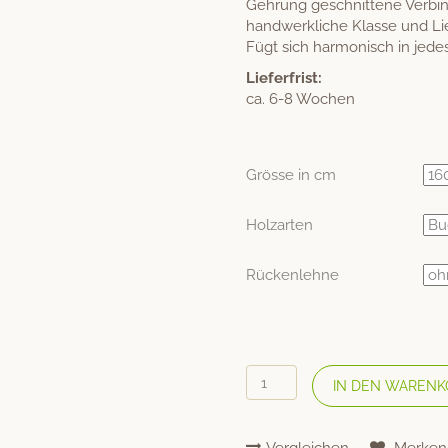
Gehrung geschnittene Verbi
handwerkliche Klasse und Li
Fügt sich harmonisch in jede
Lieferfrist:
ca. 6-8 Wochen
Grösse in cm
Holzarten
Rückenlehne
HolzManufaktur
IN DEN WARENK
Holzbett
«Step-
G»