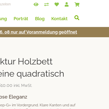
szeiten
lung
Porträt
Blog
Kontakt
s 16. 08 nur auf Voran­mel­dung geöffnet
tur Holzbett
ine quadratisch
610.00
inkl. MwSt.
lose Eleganz
ep-G» im Vordergrund. Klare Kanten und auf