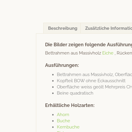
Beschreibung
Zusätzliche Informati
Die Bilder zeigen folgende Ausführun
Bet­trah­men aus Mas­sivholz
Eiche
, Rück­en
Ausführungen:
Bet­trah­men aus Mas­sivholz, Ober­flä
Kopfteil BOW ohne Eckausschnitt
Ober­fläche weiss geölt Mehrpreis CH
Beine qua­dratisch
Erhältliche Holzarten:
Ahorn
Buche
Kern­buche