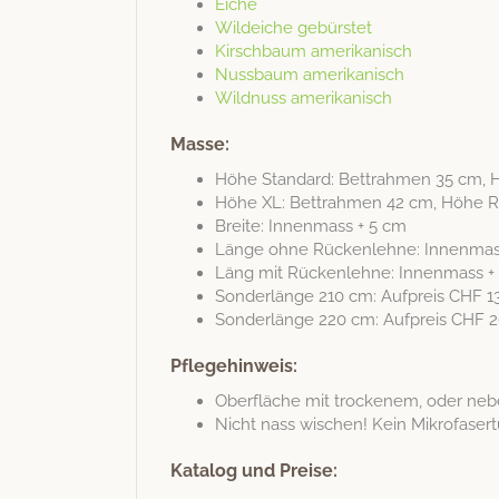
Eiche
Wilde­iche gebürstet
Kirschbaum amerikanisch
Nuss­baum amerikanisch
Wild­nuss amerikanisch
Masse:
Höhe Stan­dard: Bet­trah­men 35 cm,
Höhe XL: Bet­trah­men 42 cm, Höhe R
Bre­ite: Innen­mass + 5 cm
Länge ohne Rück­en­lehne: Innen­mas
Läng mit Rück­en­lehne: Innen­mass +
Son­der­länge 210 cm: Auf­preis CHF 1
Son­der­länge 220 cm: Auf­preis CHF 2
Pflegehinweis:
Ober­fläche mit trock­en­em, oder n
Nicht nass wis­chen! Kein Mikro­fase
Katalog und Preise: