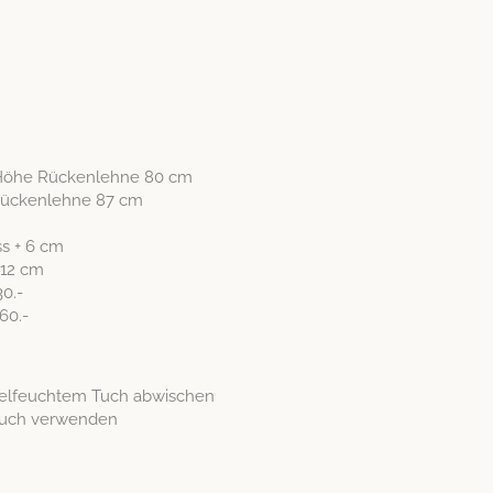
 Höhe Rück­en­lehne 80 cm
ück­en­lehne 87 cm
s + 6 cm
 12 cm
30.-
60.-
ebelfeuchtem Tuch abwischen
r­tuch verwenden