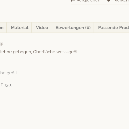
Vergleichen
Merken
Beine
quadratisch
Menge
on
Material
Video
Bewertungen (0)
Passende Prod
g:
­lehne gebo­gen, Ober­fläche weiss geölt
che geölt
F 130.-