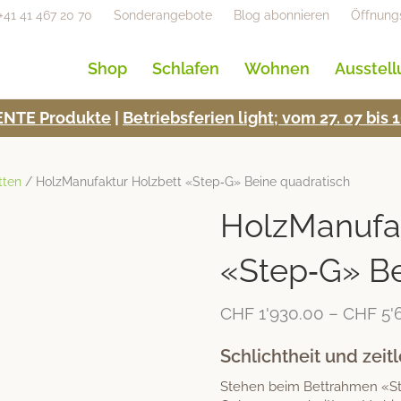
+41 41 467 20 70
Sonderangebote
Blog abonnieren
Öffnung
Shop
Schlafen
Wohnen
Ausstel
NTE Pro­duk­te
|
Betrieb­s­fe­rien light; vom 27. 07 bi
tten
/ HolzManufaktur Holzbett «Step‑G» Beine quadratisch
HolzManufak
«Step‑G» Be
CHF
1'930.00
–
CHF
5'
Schlichtheit und zeit
Stehen beim Bettrahmen «St