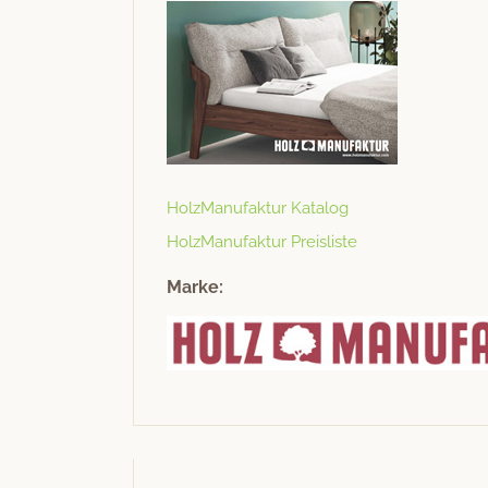
Holz­Man­u­fak­tur Katalog
Holz­Man­u­fak­tur Preisliste
Marke: