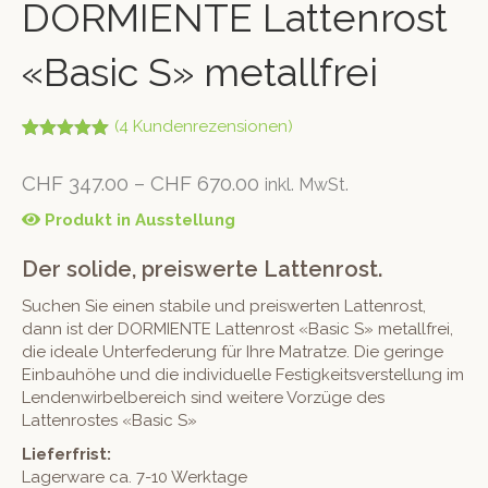
DORMIENTE Lattenrost
«Basic S» metallfrei
(
4
Kundenrezensionen)
Bewertet mit
4
5.00
von 5,
CHF
347.00
–
CHF
670.00
inkl. MwSt.
basierend
auf
Kundenbew
Produkt in Ausstellung
ertungen
Der solide, preiswerte Lattenrost.
Suchen Sie einen stabile und preiswerten Lattenrost,
dann ist der DORMIENTE Lattenrost «Basic S» metallfrei,
die ideale Unterfederung für Ihre Matratze. Die geringe
Einbauhöhe und die individuelle Festigkeitsverstellung im
Lendenwirbelbereich sind weitere Vorzüge des
Lattenrostes «Basic S»
Lieferfrist:
Lagerware ca. 7-10 Werktage