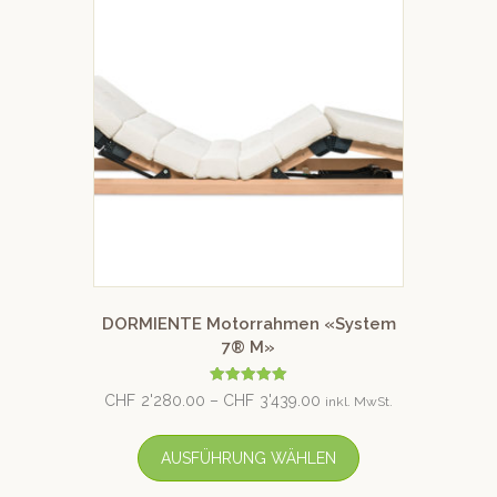
DORMIENTE Motorrahmen «System
7® M»
Bewertet mit
CHF
2'280.00
–
CHF
3'439.00
inkl. MwSt.
5.00
von 5
AUSFÜHRUNG WÄHLEN