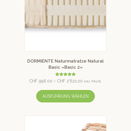
DORMIENTE Naturmatratze Natural
Basic «Basic 2»
Bewertet mit
CHF
996.00
–
CHF
2'621.00
inkl. MwSt.
5.00
von 5
AUSFÜHRUNG WÄHLEN