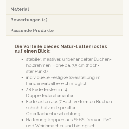
Material
Bewertungen (4)
Passende Produkte
Die Vorteile dieses Natur-Lattenrostes
auf einen Blick:
sta­bil­er, mas­siv­er, unbe­han­del­ter Buchen­
holzrah­men, Höhe ca. 7,5 cm (höch­
ster Punkt)
indi­vidu­elle Fes­tigkeitsver­stel­lung im
Lenden­wirbel­bere­ich möglich
28 Fed­er­leis­ten in 14
Doppelfederelementen
Fedeleis­ten aus 7 Fach ver­leimten Buchen­
schichtholz mit speieller
Oberflächenbeschichtung
Hal­terungskap­pen aus SEBS, frei von PVC
und Weich­mach­er und biol­o­gisch