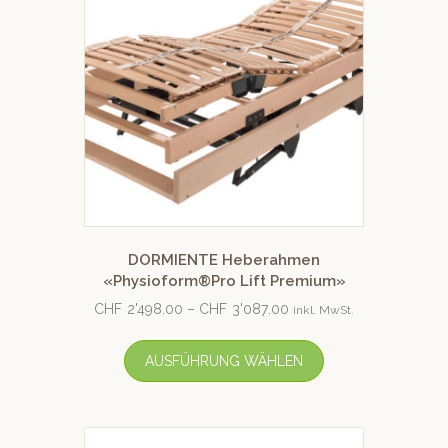
DORMIENTE Heberahmen
«Physioform®Pro Lift Premium»
CHF
2'498.00
–
CHF
3'087.00
inkl. MwSt.
AUSFÜHRUNG WÄHLEN