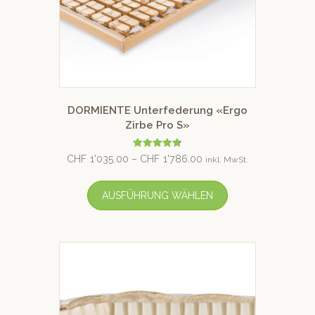
DORMIENTE Unterfederung «Ergo
Zirbe Pro S»
Bewertet
CHF
1'035.00
–
CHF
1'786.00
inkl. MwSt.
mit
4.75
von 5
AUSFÜHRUNG WÄHLEN