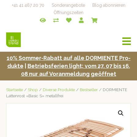
+41 41 467 20 70
Sonderangebote
Blog abonnieren
Öffnungszeiten
a
v
i
10% Som­mer-Rabatt auf alle DORMIENTE Pro­
g
duk­te
|
Betrieb­s­fe­rien light; vom 27. 07 bis 16.
a
t
08 nur auf Voran­mel­dung geöffnet
i
o
Startseite
/
Shop
/
Diverse Produkte
/
Bestseller
/ DORMIENTE
n
Lattenrost «Basic S» metallfrei