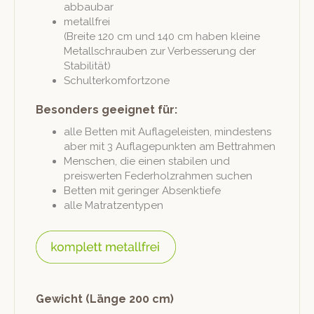
abbaubar
met­all­frei
(Bre­ite 120 cm und 140 cm haben kleine
Met­allschrauben zur Verbesserung der
Stabilität)
Schul­terkom­fort­zone
Besonders geeignet für:
alle Bet­ten mit Aufla­geleis­ten, min­destens
aber mit 3 Auflagepunk­ten am Bettrahmen
Men­schen, die einen sta­bilen und
preiswerten Feder­holzrah­men suchen
Bet­ten mit geringer Absenktiefe
alle Matratzen­typen
Gewicht (Länge 200 cm)