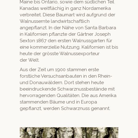
Maine bis Ontario, sowie dem südlichen Teil
Kanadas weit­flächig in ganz Nor­dameri­ka
ver­bre­it­et. Diese Bau­mart wird auf­grund der
Wal­nussernte land­wirtschaftlich
angepflanzt. In der Nähe von San­ta Bar­bara
in Kali­fornien pflanzte der Gärt­ner Joseph
Sex­ton 1867 den ersten Wal­nuss­garten für
eine kom­merzielle Nutzung. Kali­fornien ist bis
heute der grösste Wal­nus­s­ex­por­teur
der Welt.
Aus der Zeit um 1900 stam­men erste
forstliche Ver­such­san­baut­en in den Rhein-
und Donauwäldern. Dort ste­hen heute
beein­druck­ende Schwarznuss­bestände mit
her­vor­ra­gen­den Qual­itäten. Die aus Ameri­ka
stam­menden Bäume und in Europa
gepflanzt, wer­den Schwarznuss genannt.