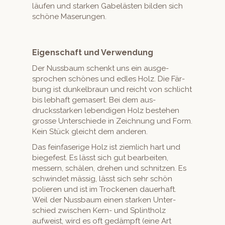
läufen und starken Gabelästen bilden sich
schöne Maserungen.
Eigenschaft und Verwendung
Der Nuss­baum schenkt uns ein aus­ge­
sprochen schönes und edles Holz. Die Fär­
bung ist dunkel­braun und reicht von schlicht
bis leb­haft gemasert. Bei dem aus­
drucksstarken lebendi­gen Holz beste­hen
grosse Unter­schiede in Zeich­nung und Form.
Kein Stück gle­icht dem anderen.
Das fein­faserige Holz ist ziem­lich hart und
biege­fest. Es lässt sich gut bear­beit­en,
messern, schälen, drehen und schnitzen. Es
schwindet mäs­sig, lässt sich sehr schön
polieren und ist im Trock­e­nen dauer­haft.
Weil der Nuss­baum einen starken Unter­
schied zwis­chen Kern- und Splintholz
aufweist, wird es oft gedämpft (eine Art