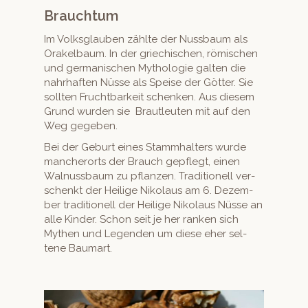
Brauchtum
Im Volks­glauben zählte der Nuss­baum als
Orakel­baum. In der griechis­chen, römis­chen
und ger­man­is­chen Mytholo­gie gal­ten die
nahrhaften Nüsse als Speise der Göt­ter. Sie
soll­ten Frucht­barkeit schenken. Aus diesem
Grund wur­den sie Braut­leuten mit auf den
Weg gegeben.
Bei der Geburt eines Stammhal­ters wurde
mancherorts der Brauch gepflegt, einen
Wal­nuss­baum zu pflanzen. Tra­di­tionell ver­
schenkt der Heilige Niko­laus am 6. Dezem­
ber tra­di­tionell der Heilige Niko­laus Nüsse an
alle Kinder. Schon seit je her ranken sich
Mythen und Leg­en­den um diese eher sel­
tene Baumart.