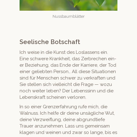
Nuss­baum­blät­ter
Seelische Botschaft
Ich weise in die Kun­st des Loslassens ein.
Eine schwere Krankheit, das Zer­brechen ein­
er Beziehung, das Ende der Kar­riere, der Tod
ein­er geliebten Per­son… All diese Sit­u­a­tio­nen
sind für Men­schen schw­er zu verkraften und
Sie stellen sich vielle­icht die Frage — wozu
noch weit­er leben? Der Lebenssinn und die
Leben­skraft scheinen verloren.
In so ein­er Gren­z­er­fahrung rufe mich, die
Wal­nuss. Ich helfe dir deine unsägliche Wut,
deine Verzwei­flung, deine abgrundtiefe
Trauer anzunehmen. Lass uns gemein­sam
kla­gen und weinen und zwar so lange, bis es