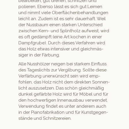
bear­beit­en, gut drehen, schnitzen und
polieren. Eben­so lässt es sich gut Leimen
und nimmt viele Ober­flächen­be­hand­lun­gen
leicht an. Zudem ist es sehr dauer­haft. Weil
der Nuss­baum einen starken Unter­schied
zwis­chen Kern- und Splintholz aufweist, wird
es oft gedämpft (eine Art kochen in ein­er
Dampf­grube). Durch dieses Ver­fahren wird
das Holz etwas inten­siv­er und gle­ich­mäs­
siger in der Färbung.
Alle Nusshölz­er neigen bei starkem Ein­fluss
des Tages­lichts zur Vergilbung. Sollte diese
Ver­fär­bung uner­wün­scht sein wird emp­
fohlen, das Holz nicht dem direk­ten Son­nen­
licht auszuset­zen. Das schön gle­ich­mäßig
dunkel gefärbte Holz wird für Möbel und für
den hochw­er­ti­gen Innenaus­bau ver­wen­det.
Ver­wen­dung find­et es unter anderem auch
in der Pianofab­rika­tion und für Kun­st­ge­gen­
stände und Schnitzereien.