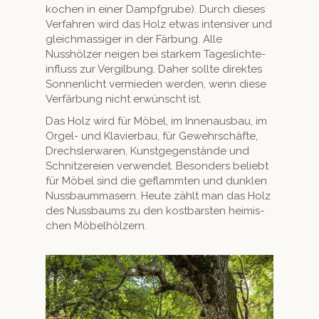
kochen in ein­er Dampf­grube). Durch dieses
Ver­fahren wird das Holz etwas inten­siv­er und
gle­ich­mas­siger in der Fär­bung. Alle
Nusshölz­er neigen bei starkem Tages­lichte­
in­fluss zur Vergilbung. Daher sollte direk­tes
Son­nen­licht ver­mieden wer­den, wenn diese
Ver­fär­bung nicht erwün­scht ist.
Das Holz wird für Möbel, im Innenaus­bau, im
Orgel- und Klavier­bau, für Gewehrschäfte,
Drech­sler­waren, Kun­st­ge­gen­stände und
Schnitzereien ver­wen­det. Beson­ders beliebt
für Möbel sind die geflammten und dun­klen
Nuss­baum­masern. Heute zählt man das Holz
des Nuss­baums zu den kost­barsten heimis­
chen Möbelhölzern.