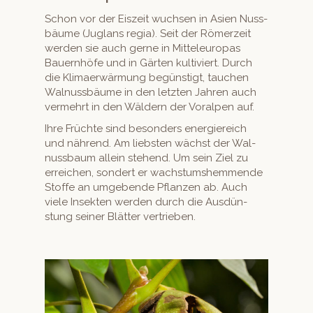
Schon vor der Eiszeit wuch­sen in Asien Nuss­
bäume (Juglans regia). Seit der Römerzeit
wer­den sie auch gerne in Mit­teleu­ropas
Bauern­höfe und in Gärten kul­tiviert. Durch
die Kli­maer­wär­mung begün­stigt, tauchen
Wal­nuss­bäume in den let­zten Jahren auch
ver­mehrt in den Wäldern der Voralpen auf.
Ihre Früchte sind beson­ders energiere­ich
und nährend. Am lieb­sten wächst der Wal­
nuss­baum allein ste­hend. Um sein Ziel zu
erre­ichen, son­dert er wach­s­tumshem­mende
Stoffe an umgebende Pflanzen ab. Auch
viele Insek­ten wer­den durch die Aus­dün­
stung sein­er Blät­ter vertrieben.