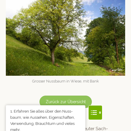
Gross­er Nuss­baum in Wiese, mit Bank
Zurück zur Übersicht
Erfahren Sie alles über den Nuss­
baum, wie Ausse­hen, Eigen­schaften,
Tex­tquellen:
Ver­wen­dung, Brauch­tum und vieles
-© Bäume für die Seele, Ueber­reuter Sach­
mehr.