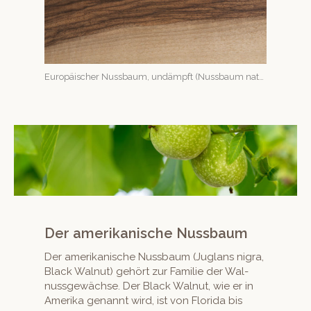
Europäis­ch­er Nuss­baum, undämpft (Nuss­baum natur)
Der amerikanische Nussbaum
Der amerikanis­che Nuss­baum (Juglans nigra,
Black Wal­nut) gehört zur Fam­i­lie der Wal­
nuss­gewächse. Der Black Wal­nut, wie er in
Ameri­ka genan­nt wird, ist von Flori­da bis