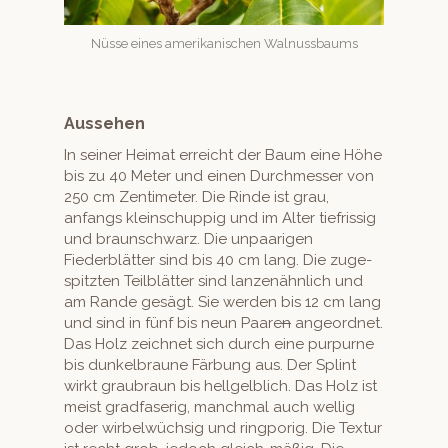
Nüsse eines amerikanis­chen Walnussbaums
Aussehen
In sein­er Heimat erre­icht der Baum eine Höhe
bis zu 40 Meter und einen Durchmess­er von
250 cm Zen­time­ter. Die Rinde ist grau,
anfangs klein­schup­pig und im Alter tiefris­sig
und braun­schwarz. Die unpaari­gen
Fiederblät­ter sind bis 40 cm lang. Die zuge­
spitzten Teil­blät­ter sind lanzenähn­lich und
am Rande gesägt. Sie wer­den bis 12 cm lang
und sind in fünf bis neun Paare
n
ange­ord­net.
Das Holz zeich­net sich durch eine pur­purne
bis dunkel­braune Fär­bung aus. Der Splint
wirkt graubraun bis hell­gel­blich. Das Holz ist
meist grad­faserig, manch­mal auch wellig
oder wirbel­wüch­sig und ring­porig. Die Tex­tur