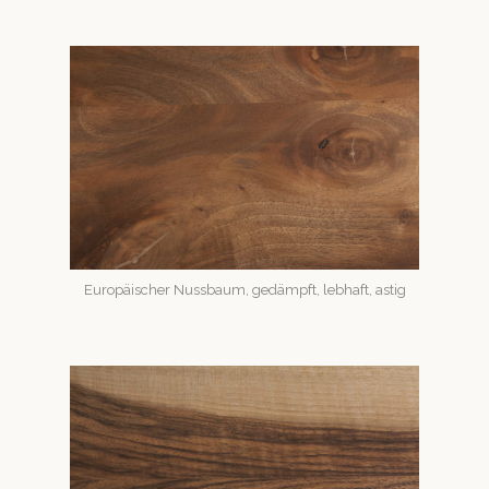
Europäis­ch­er Nuss­baum, gedämpft, leb­haft, astig