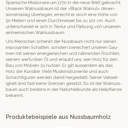
Spanis­che Mis­sion­are um 1770 in die neue Welt gebracht.
Unserem Wal­nuss­baum ist der «Black Wal­nut» dimen­
sion­s­mäs­sig über­legen, erre­icht er doch eine Höhe von
50 Metern und einen Durchmess­er bis zu 120 cm. Auch
unter­schei­det er sich in Tex­tur und Fär­bung von unserem
ein­heimis­chen Walnussbaum.
Uns Men­schen schenkt der Nuss­baum nicht nur seinen
imposan­ten Schat­ten, son­dern bere­ichert unseren Gau­
men mit seinen energiere­ichen und nähren­den Frücht­en,
seinem wertvollen Öl und erlaubt uns, sein Holz für den
Bau von Möbeln zu nutzen. Er gilt ausser­dem als das
Holz der Kün­stler. Viele Musikin­stru­mente und auch
Schachfig­uren wer­den damit hergestellt. Sein­er Viel­seit­
igkeit sind fast keine Gren­zen geset­zt. So ist der Wal­nuss­
baum auch bestens in der Naturheilkunde als Heilpflanze
bekannt.
Produktebeispiele aus Nussbaumholz