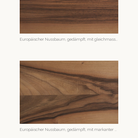
Europäis­ch­er Nuss­baum, gedämpft, mit gle­ich­mas­siger Maserung
Europäis­ch­er Nuss­baum, gedämpft, mit markan­ter Maserung