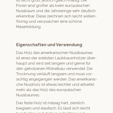
ist recht grob, jedoch gle­ich-mäßig. Die
Poren sind größer als beim europäis­chen
Nuss­baum und die Jahres­ringe sehr deut­lich
erkennbar. Diese zeich­nen sich leicht wellen­
för­mig und verur­sachen eine schöne
Maserbildung.
Eigenschaften und Verwendung
Das Holz des amerikanis­chen Nuss­baumes
ist eines der edel­sten Laub­baumhölz­er über­
haupt und wird seit langem und gerne für
den gehobe­nen Möbel­bau ver­wen­det. Die
Trock­nung ver­läuft langsam und muss vor­
sichtig ange­gan­gen wer­den. Das amerikanis­
che Nussholz ist etwas leichter und arbeit­et
mehr als das Holz des europäis­chen
Nussbaumes.
Das feste Holz ist mäs­sig hart, ziem­lich
biegsam und elastisch. Es lässt sich leicht