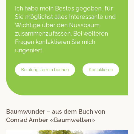
Ich habe mein Bestes gegeben, für
Sie möglichst alles Inter­es­sante und
Wichtige über den Nuss­baum
zusam­men­z­u­fassen. Bei weit­eren
Fra­gen kon­tak­tieren Sie mich
ungeniert.
Beratung­ster­min buchen
Kon­tak­tieren
Baumwunder – aus dem Buch von
Conrad Amber «Baumwelten»