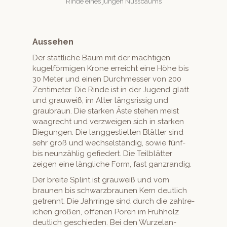
Rinde eines jun­gen Nussbaums
Aussehen
Der stat­tliche Baum mit der mächti­gen
kugelför­mi­gen Kro­ne erre­icht eine Höhe bis
30 Meter und einen Durchmess­er von 200
Zen­time­ter. Die Rinde ist in der Jugend glatt
und grauweiß, im Alter längsris­sig und
graubraun. Die starken Äste ste­hen meist
waa­grecht und verzweigen sich in starken
Biegun­gen. Die langgestiel­ten Blät­ter sind
sehr groß und wech­sel­ständig, sowie fünf-
bis neun­zäh­lig gefiedert. Die Teil­blät­ter
zeigen eine längliche Form, fast ganzrandig.
Der bre­ite Splint ist grauweiß und vom
braunen bis schwarzbraunen Kern deut­lich
getren­nt. Die Jahrringe sind durch die zahlre­
ichen großen, offe­nen Poren im Früh­holz
deut­lich geschieden. Bei den Wurze­lan­