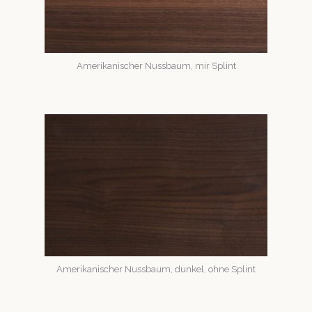
Amerikanis­ch­er Nuss­baum, mir Splint
Amerikanis­ch­er Nuss­baum, dunkel, ohne Splint