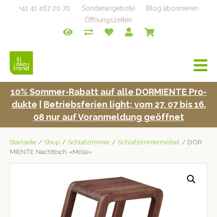
+41 41 467 20 70
Sonderangebote
Blog abonnieren
Öffnungszeiten
a
v
i
10% Som­mer-Rabatt auf alle DORMIENTE Pro­
g
duk­te
|
Betrieb­s­fe­rien light; vom 27. 07 bis 16.
a
t
08 nur auf Voran­mel­dung geöffnet
i
o
Startseite
/
Shop
/
Schlafzimmer
/
Schlafzimmermöbel
/ DOR
n
MIENTE Nachttisch «Mola»