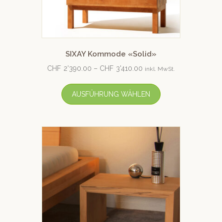
SIXAY Kommode «Solid»
CHF
2'390.00
–
CHF
3'410.00
inkl. MwSt.
AUSFÜHRUNG WÄHLEN