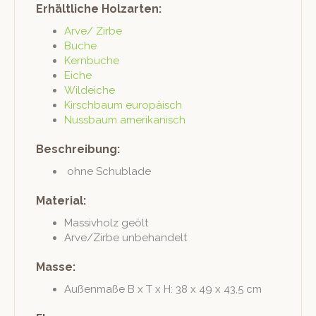
Erhältliche Holzarten:
Arve/ Zirbe
Buche
Kern­buche
Eiche
Wilde­iche
Kirschbaum europäisch
Nuss­baum amerikanisch
Beschreibung:
ohne Schublade
Material:
Mas­sivholz geölt
Arve/Zirbe unbe­han­delt
Masse:
Außen­maße B x T x H: 38 x 49 x 43,5 cm