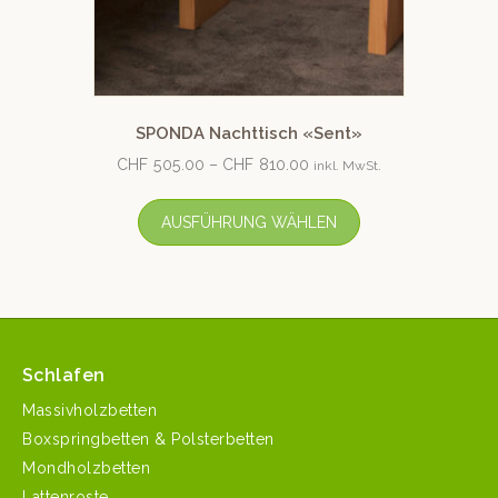
SPONDA Nachttisch «Sent»
CHF
505.00
–
CHF
810.00
inkl. MwSt.
AUSFÜHRUNG WÄHLEN
Schlafen
Massivholzbetten
Boxspringbetten & Polsterbetten
Mondholzbetten
Lattenroste