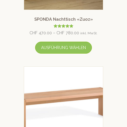
SPONDA Nachttisch «Zuoz»
Bewertet mit
CHF
470.00
–
CHF
780.00
inkl. MwSt.
5.00
von 5
AUSFÜHRUNG WÄHLEN