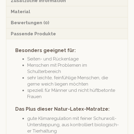
Zusätzliche Information
Material
Bewertungen (0)
Passende Produkte
Besonders geeignet für:
Seit­en- und Rückenlage
Men­schen mit Prob­le­men im
Schulterbereich
sehr leichte, fein­füh­lige Men­schen, die
gerne weich liegen möchten
speziell für Män­ner und nicht hüft­be­tonte
Frauen
Das Plus dieser Natur-Latex-Matratze:
gute Kli­mareg­u­la­tion mit fein­er Schur­woll-
Unter­step­pung, aus kon­trol­liert biol­o­gis­ch­
er Tierhaltung