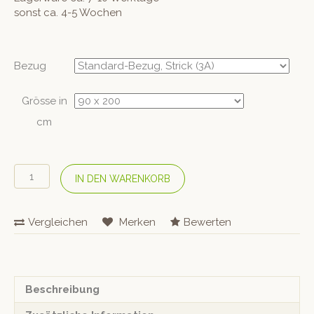
sonst ca. 4-5 Wochen
Bezug
Grösse in
cm
DORMIENTE
IN DEN WARENKORB
Naturmatratze
Natural
Basic
Vergleichen
Merken
Bewerten
«Z7
Male»
Menge
Beschreibung