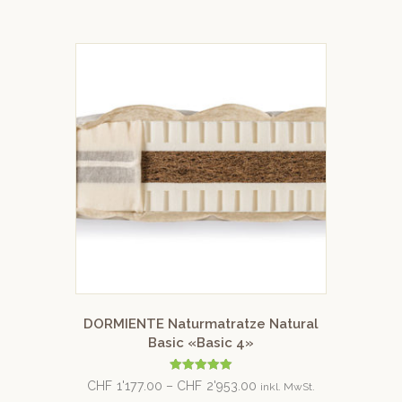
DORMIENTE Naturmatratze Natural
Basic «Basic 4»
Bewertet mit
CHF
1'177.00
–
CHF
2'953.00
inkl. MwSt.
5.00