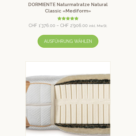
DORMIENTE Naturmatratze Natural
Classic «Mediform»
Bewertet mit
CHF
1'376.00
–
CHF
2'906.00
inkl. MwSt.
5.00
von 5
AUSFÜHRUNG WÄHLEN