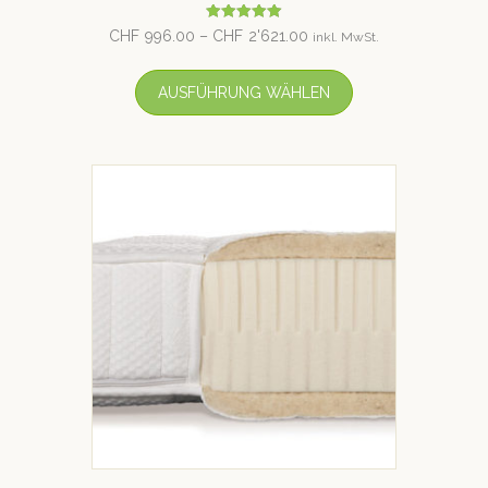
Bewertet mit
CHF
996.00
–
CHF
2'621.00
inkl. MwSt.
5.00
von 5
AUSFÜHRUNG WÄHLEN