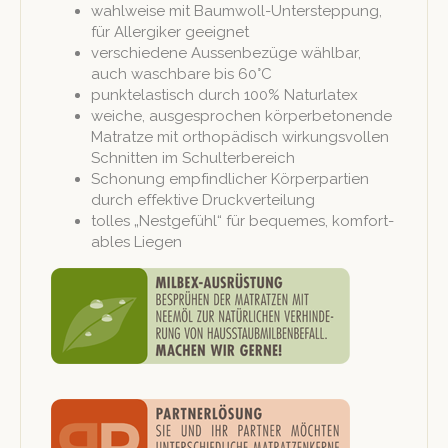
wahlweise mit Baum­woll-Unter­step­pung,
für Allergik­er geeignet
ver­schiedene Aussen­bezüge wählbar,
auch waschbare bis 60°C
punk­te­lastisch durch 100% Naturlatex
weiche, aus­ge­sprochen kör­per­be­to­nende
Matratze mit orthopädisch wirkungsvollen
Schnit­ten im Schulterbereich
Scho­nung empfind­lich­er Kör­per­par­tien
durch effek­tive Druckverteilung
tolles „Nest­ge­fühl“ für bequemes, kom­fort­
a­bles Liegen