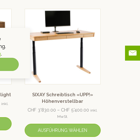
e
ng.
g
.
light
SIXAY Schreibtisch «UPP!»
Höhenverstellbar
inkl.
CHF
3'830.00
–
CHF
5'400.00
inkl.
MwSt.
AUSFÜHRUNG WÄHLEN