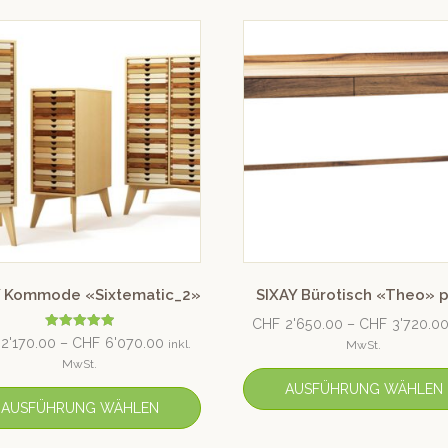
Y Kommode «Sixtematic_2»
SIXAY Bürotisch «Theo» p
CHF
2'650.00
–
CHF
3'720.0
Bewertet mit
2'170.00
–
CHF
6'070.00
inkl.
MwSt.
5.00
von 5
MwSt.
AUSFÜHRUNG WÄHLEN
AUSFÜHRUNG WÄHLEN