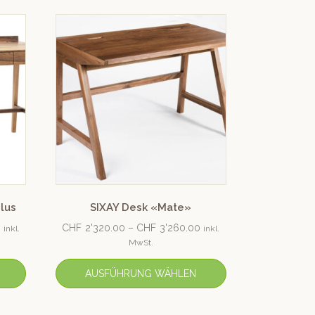
lus
SIXAY Desk «Mate»
0
CHF
2'320.00
–
CHF
3'260.00
inkl.
inkl.
MwSt.
AUSFÜHRUNG WÄHLEN