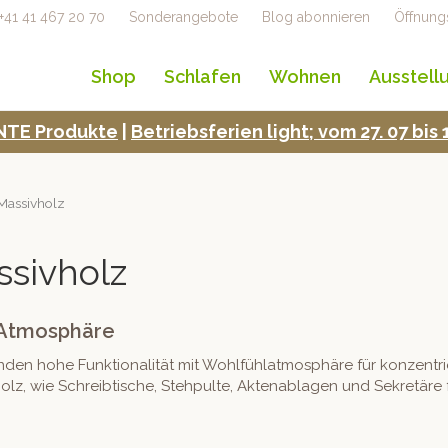
+41 41 467 20 70
Sonderangebote
Blog abonnieren
Öffnung
Shop
Schlafen
Wohnen
Ausstell
TE Pro­duk­te
|
Betrieb­s­fe­rien light; vom 27. 07 bi
Massivholz
ssivholz
-Atmosphäre
n hohe Funk­tion­al­ität mit Wohlfüh­lat­mo­sphäre für konzen­tri­e
lz, wie Schreibtis­che, Steh­pulte, Akten­abla­gen und Sekretäre 