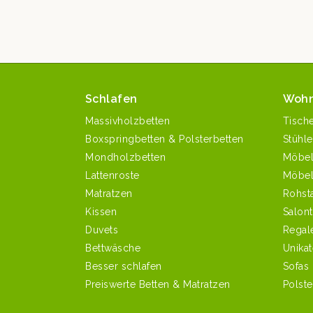
Schlafen
Woh
Massivholzbetten
Tisch
Boxspringbetten & Polsterbetten
Stühle
Mondholzbetten
Möbe
Lattenroste
Möbel
Matratzen
Rohst
Kissen
Salont
Duvets
Regal
Bettwäsche
Unikat
Besser schlafen
Sofas
Preiswerte Betten & Matratzen
Polst