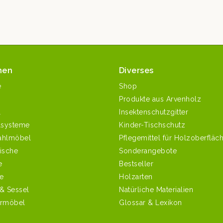
nen
Diverses
e
Shop
Produkte aus Arvenholz
l
Insektenschutzgitter
systeme
Kinder-Tischschutz
ahlmöbel
Pflegemittel für Holzoberfläc
ische
Sonderangebote
e
Bestseller
e
Holzarten
 & Sessel
Natürliche Materialien
ermöbel
Glossar & Lexikon