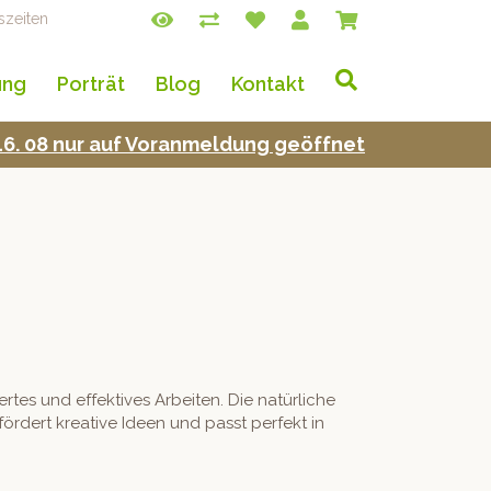
szeiten
ung
Porträt
Blog
Kontakt
s 16. 08 nur auf Voran­mel­dung geöffnet
rtes und effek­tives Arbeit­en. Die natür­liche
fördert kreative Ideen und passt per­fekt in