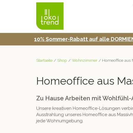
10% Som­mer-Rabatt auf alle DORMIEN
Startseite
/
Shop
/
Wohnzimmer
/ Homeoffice aus 
Homeoffice aus Ma
Zu Hause Arbeiten mit Wohlfühl
Unsere kreativ­en Home­of­fice-Lösun­gen verbinde
Ausstrahlung unseres Home­of­fice aus Mas­sivho
jede Wohnumgebung.