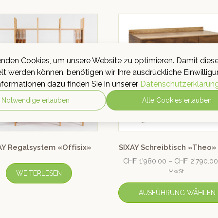
nden Cookies, um unsere Website zu optimieren. Damit dies
lt werden können, benötigen wir Ihre ausdrückliche Einwilligu
nformationen dazu finden Sie in unserer
Datenschutzerklärun
Notwendige erlauben
Alle Cookies erlauben
AY Regalsystem «Offisix»
SIXAY Schreibtisch «Theo» 
CHF
1'980.00
–
CHF
2'790.00
MwSt.
WEITERLESEN
AUSFÜHRUNG WÄHLEN