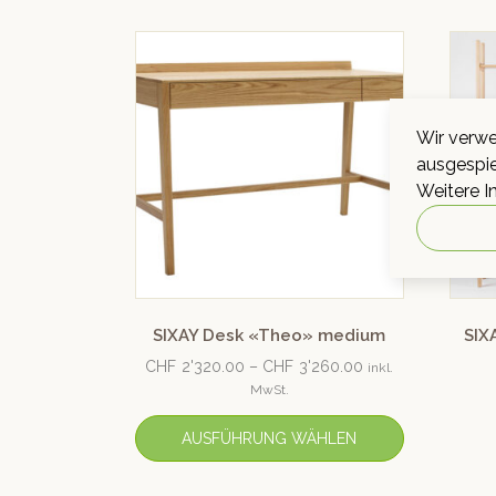
Wir verwe
ausgespie
Weitere I
SIXAY Desk «Theo» medium
SIX
CHF
2'320.00
–
CHF
3'260.00
inkl.
MwSt.
AUSFÜHRUNG WÄHLEN