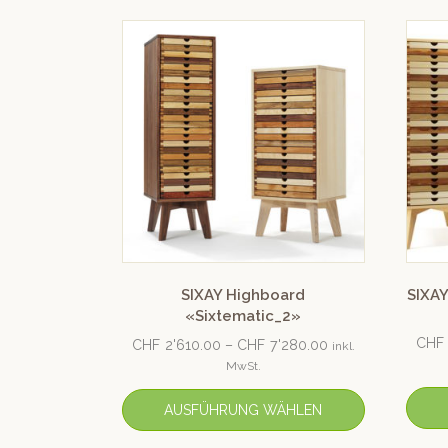
SIXAY Highboard
SIXA
«Sixtematic_2»
CHF
CHF
2'610.00
–
CHF
7'280.00
inkl.
MwSt.
AUSFÜHRUNG WÄHLEN