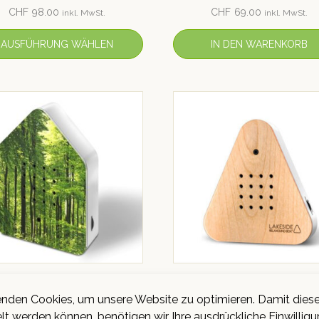
Bewertet mit
Bewertet mit
CHF
98.00
CHF
69.00
inkl. MwSt.
inkl. MwSt.
5.00
5.00
von 5
von 5
AUSFÜHRUNG WÄHLEN
IN DEN WARENKORB
LAXOUND ZwitscherBox
RELAXOUND LakesideB
nden Cookies, um unsere Website zu optimieren. Damit dies
«Wald»
«Birke/Weiss»
lt werden können, benötigen wir Ihre ausdrückliche Einwilligu