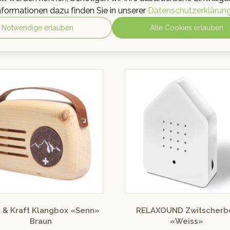
CHF
69.00
inkl. MwSt.
nformationen dazu finden Sie in unserer
Datenschutzerklärun
Bewertet mit
CHF
63.00
inkl. MwSt.
5.00
von 5
IN DEN WARENKORB
Notwendige erlauben
Alle Cookies erlauben
IN DEN WARENKORB
 & Kraft Klangbox «Senn»
RELAXOUND Zwitscherb
Braun
«Weiss»