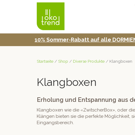
10% Som­mer-Rabatt auf alle DORMIEN
Startseite
/
Shop
/
Diverse Produkte
/ Klangboxen
Klangboxen
Erholung und Entspannung aus d
Klang­box­en wie die «Zwitscher­Box», oder die 
Klän­gen bieten sie die per­fek­te Möglichkeit
Eingangsbereich.