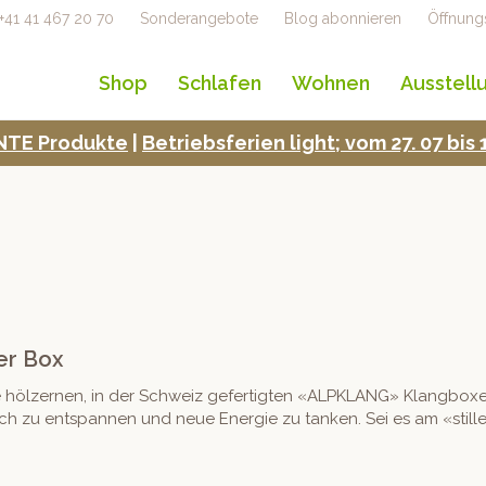
+41 41 467 20 70
Sonderangebote
Blog abonnieren
Öffnung
Shop
Schlafen
Wohnen
Ausstell
TE Pro­duk­te
|
Betrieb­s­fe­rien light; vom 27. 07 bi
er Box
hölz­er­nen, in der Schweiz gefer­tigten «ALPKLANG» Klang­box­en
, sich zu entspan­nen und neue Energie zu tanken. Sei es am «sti