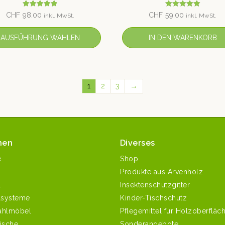
Bewertet mit
Bewertet mit
CHF
98.00
CHF
59.00
inkl. MwSt.
inkl. MwSt.
5.00
5.00
von 5
von 5
AUSFÜHRUNG WÄHLEN
IN DEN WARENKORB
1
2
3
→
nen
Diverses
e
Shop
Produkte aus Arvenholz
l
Insektenschutzgitter
systeme
Kinder-Tischschutz
ahlmöbel
Pflegemittel für Holzoberfläc
ische
Sonderangebote