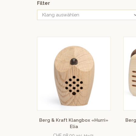
Filter
Berg & Kraft Klangbox «Hurri»
Berg
Elia
CHF
98.00
inkl. MwSt.