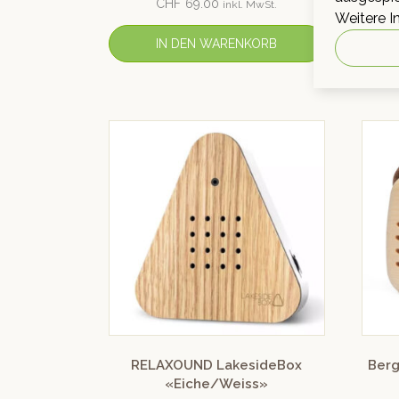
CHF
69.00
inkl. MwSt.
Weitere I
IN DEN WARENKORB
RELAXOUND LakesideBox
Berg
«Eiche/Weiss»