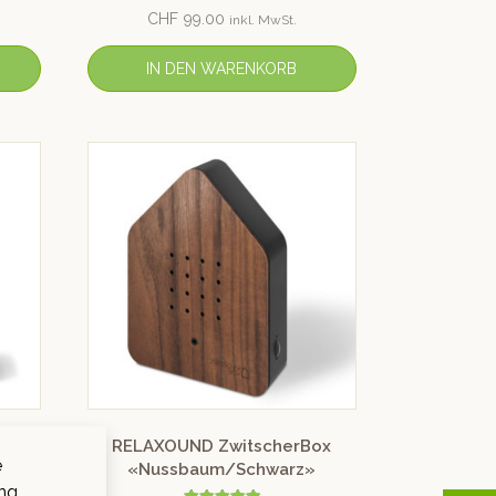
Bewertet mit
CHF
99.00
inkl. MwSt.
5.00
von 5
IN DEN WARENKORB
ox
RELAXOUND ZwitscherBox
e
«Nussbaum/Schwarz»
ng.