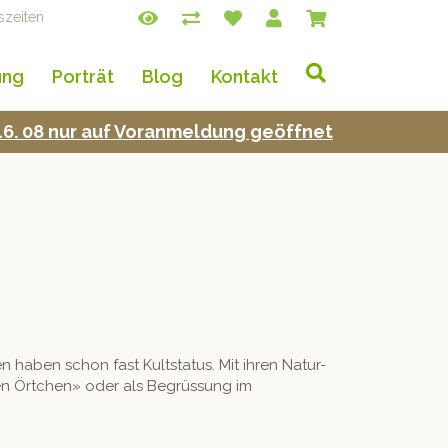
szeiten
ung
Porträt
Blog
Kontakt
s 16. 08 nur auf Voran­mel­dung geöffnet
 haben schon fast Kult­sta­tus. Mit ihren Natur-
llen Örtchen» oder als Begrüs­sung im