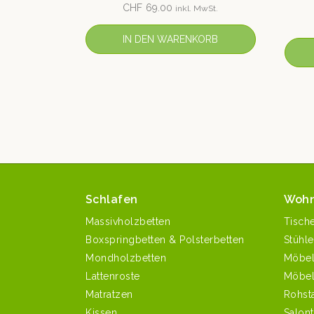
CHF
69.00
inkl. MwSt.
IN DEN WARENKORB
Schlafen
Woh
Massivholzbetten
Tisch
Boxspringbetten & Polsterbetten
Stühle
Mondholzbetten
Möbe
Lattenroste
Möbel
Matratzen
Rohst
Kissen
Salont