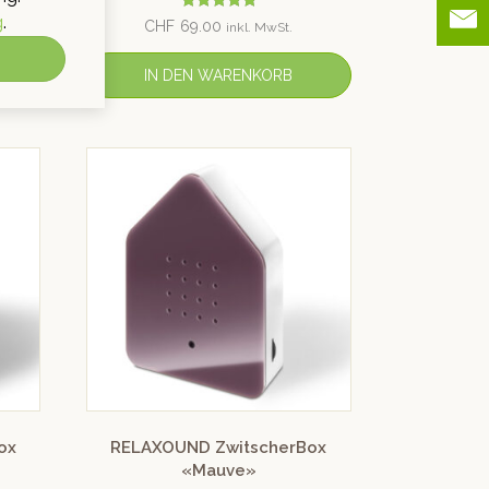
g
.
Bewertet mit
CHF
69.00
inkl. MwSt.
5.00
von 5
IN DEN WARENKORB
ox
RELAXOUND ZwitscherBox
«Mauve»