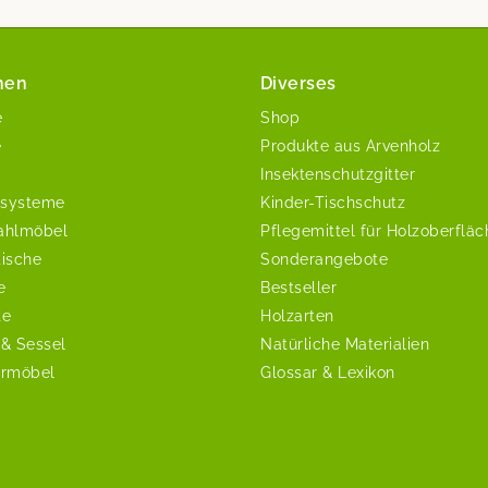
nen
Diverses
e
Shop
e
Produkte aus Arvenholz
Insektenschutzgitter
systeme
Kinder-Tischschutz
ahlmöbel
Pflegemittel für Holzoberflä
tische
Sonderangebote
e
Bestseller
te
Holzarten
 & Sessel
Natürliche Materialien
ermöbel
Glossar & Lexikon