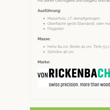
mit sein­er Leichtigkeit und Ele­ganz und dem
Ausführung:
Mas­sivholz, z.T. dampfgebogen
Ober­fläche geölt (Stan­dard), oder mat
Filz­gleit­er
Masse:
Höhe 84 cm, Bre­ite 40 cm, Tiefe 53 
Sitzhöhe 46 cm
Marke: