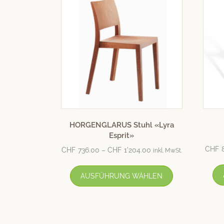
HORGENGLARUS Stuhl «Lyra
Esprit»
CHF
CHF
736.00
–
CHF
1'204.00
inkl. MwSt.
AUSFÜHRUNG WÄHLEN