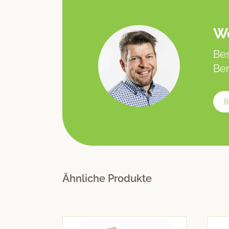
We
Bes
Ber
B
Ähnliche Produkte