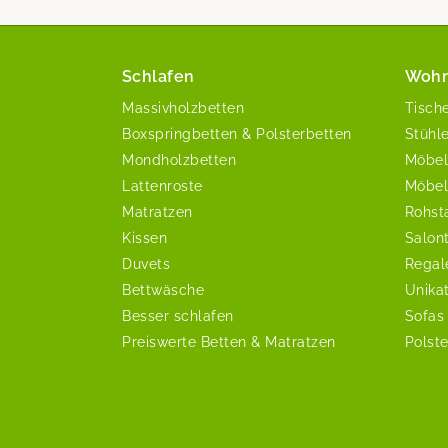
Schlafen
Woh
Massivholzbetten
Tisch
Boxspringbetten & Polsterbetten
Stühl
Mondholzbetten
Möbel
Lattenroste
Möbel
Matratzen
Rohst
Kissen
Salon
Duvets
Regal
Bettwäsche
Unika
Besser schlafen
Sofas
Preiswerte Betten & Matratzen
Polst