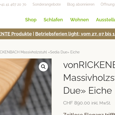
+41 41 467 20 70
Sonderangebote
Blog abonnieren
Öffnung
Shop
Schlafen
Wohnen
Ausstel
NTE Pro­duk­te
|
Betrieb­s­fe­rien light; vom 27. 07 bi
CKENBACH Massivholzstuhl «Sedia Due» Eiche
vonRICKEN
Massivholzs
Due» Eiche
CHF
890.00
inkl. MwSt.