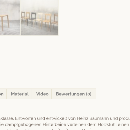
on
Material
Video
Bewertungen (0)
rak­lasse. Ent­wor­fen und entwick­elt von Heinz Bau­mann und pr
e dampfge­bo­ge­nen Hin­ter­beine ver­lei­hen dem Holzs­tuhl einen 