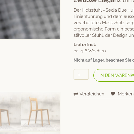
Zeitlose Eleganz trif
Der Holzstuhl «Sedia Due» 
Linienführung und dem auss
verarbeitetes Massivholz sorg
ergonomische Form ein beson
stilvoller Stuhl, der Design u
Lieferfrist:
ca. 4-6 Wochen
Nicht auf Lager, beachten Sie di
vonRICKENBACH
IN DEN WARENK
Massivholzstuhl
«Sedia
Due»
Vergleichen
Merken
Eiche
Menge