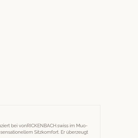
o­duziert bei vonRICKENBACH.swiss im Muo­
sen­sa­tionellem Sitzkom­fort. Er überzeugt