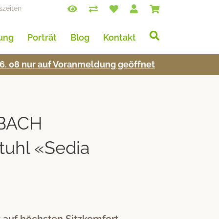
szeiten
lung
Porträt
Blog
Kontakt
s 16. 08 nur auf Voran­mel­dung geöffnet
BACH
tuhl «Sedia