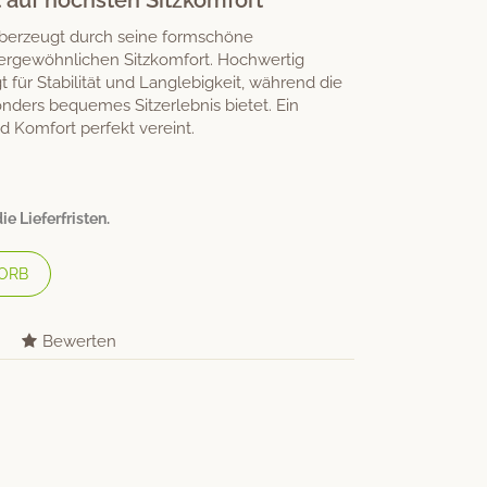
ft auf höchsten Sitzkomfort
überzeugt durch seine formschöne
ergewöhnlichen Sitzkomfort. Hochwertig
t für Stabilität und Langlebigkeit, während die
ders bequemes Sitzerlebnis bietet. Ein
nd Komfort perfekt vereint.
e Lieferfristen.
ORB
Bewerten