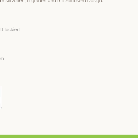
 stil­vollen, fil­igra­nen und mit zeit­losem Design.
t lackiert
cm