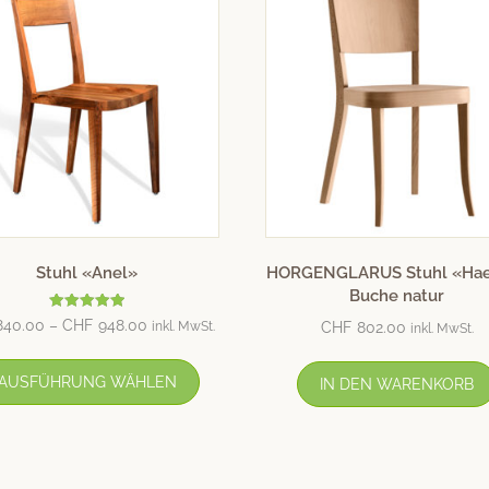
Stuhl «Anel»
HORGENGLARUS Stuhl «Hae
Buche natur
Bewertet mit
840.00
–
CHF
948.00
CHF
802.00
inkl. MwSt.
inkl. MwSt.
5.00
von 5
AUSFÜHRUNG WÄHLEN
IN DEN WARENKORB