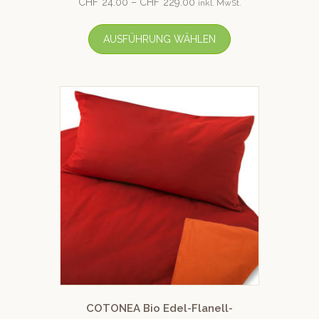
CHF
24.00
–
CHF
229.00
inkl. MwSt.
AUSFÜHRUNG WÄHLEN
COTONEA Bio Edel-Flanell-