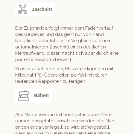
Der Zuschnitt erfol­gt immer dem Faden­ver­lauf
des Gewebes und das geht nur von Hand.
Natür­lich bedeutet das im Ver­gle­ich zu einem
automa­tisierten Zuschnitt einen deut­lichen
Mehraufwand, dieser macht sich aber durch eine
per­fek­te Pass­form bezahlt.
So ist es auch möglich, Mas­san­fer­ti­gun­gen mit
Mit­tel­naht für Über­bre­it­en per­fekt mit durch­
laufend­en Rap­porten zu fertigen.
Alle Nähte wer­den mit hochbe­last­baren Näh­
gar­nen aus­ge­führt, zusät­zlich wer­den alle Nah­t­
en­den extra ver­riegelt, so wird sichergestellt,
dass auch nach vie­len Wäschen keine Nähte