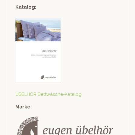
Katalog:
ÜBELHÖR Bet­twäsche-Kat­a­log
Marke: