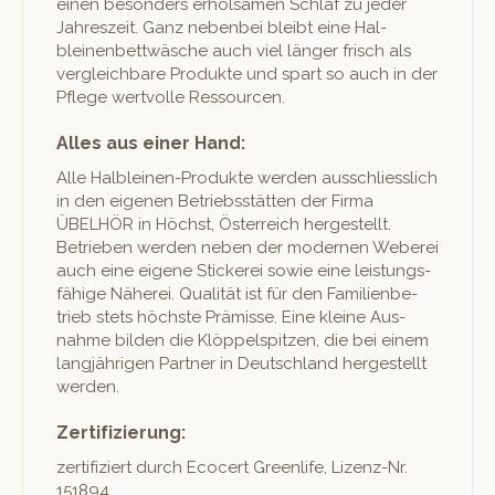
einen beson­ders erhol­samen Schlaf zu jed­er
Jahreszeit. Ganz neben­bei bleibt eine Hal­
bleinen­bet­twäsche auch viel länger frisch als
ver­gle­ich­bare Pro­duk­te und spart so auch in der
Pflege wertvolle Ressourcen.
Alles aus einer Hand:
Alle Hal­bleinen-Pro­duk­te wer­den auss­chliesslich
in den eige­nen Betrieb­sstät­ten der Fir­ma
ÜBELHÖR in Höchst, Öster­re­ich hergestellt.
Betrieben wer­den neben der mod­er­nen Weberei
auch eine eigene Stick­erei sowie eine leis­tungs­
fähige Näherei. Qual­ität ist für den Fam­i­lien­be­
trieb stets höch­ste Prämisse. Eine kleine Aus­
nahme bilden die Klöp­pel­spitzen, die bei einem
langjähri­gen Part­ner in Deutsch­land hergestellt
werden.
Zertifizierung:
zer­ti­fiziert durch Eco­cert Green­life, Lizenz-Nr.
151894