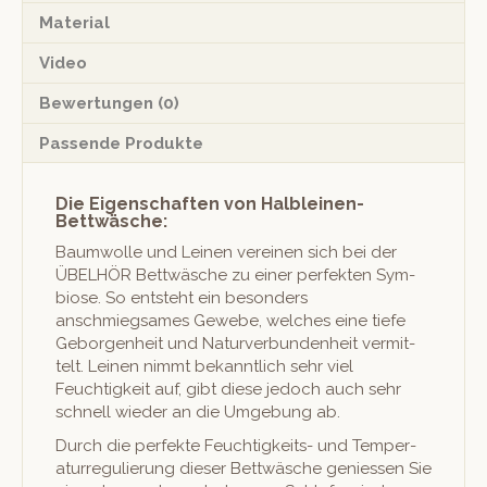
Material
Video
Bewertungen (0)
Passende Produkte
Die Eigenschaften von Halbleinen-
Bettwäsche:
Baum­wolle und Leinen vere­inen sich bei der
ÜBELHÖR Bet­twäsche zu ein­er per­fek­ten Sym­
biose. So entste­ht ein beson­ders
anschmiegsames Gewebe, welch­es eine tiefe
Gebor­gen­heit und Naturver­bun­den­heit ver­mit­
telt. Leinen nimmt bekan­ntlich sehr viel
Feuchtigkeit auf, gibt diese jedoch auch sehr
schnell wieder an die Umge­bung ab.
Durch die per­fek­te Feuchtigkeits- und Tem­per­
atur­reg­ulierung dieser Bet­twäsche geniessen Sie