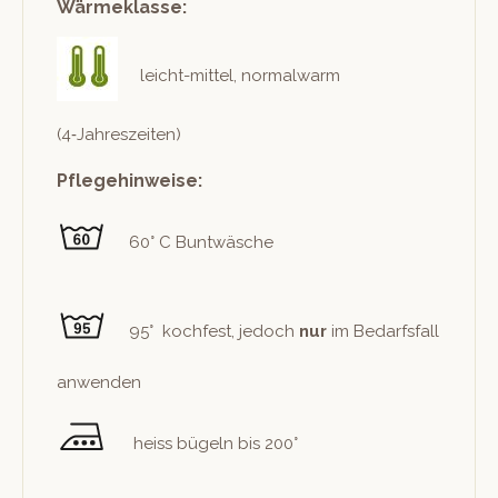
Wärmeklasse:
leicht-mit­tel, nor­mal­warm
(4‑Jahreszeiten)
Pflegehinweise:
60° C Buntwäsche
95° kochfest, jedoch
nur
im Bedarfs­fall
anwenden
heiss bügeln bis 200°