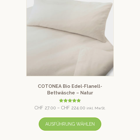
COTONEA Bio Edel-Flanell-
Bettwäsche – Natur
Bewertet mit
CHF
27.00
–
CHF
224.00
inkl. MwSt.
5.00
von 5
AUSFÜHRUNG WÄHLEN