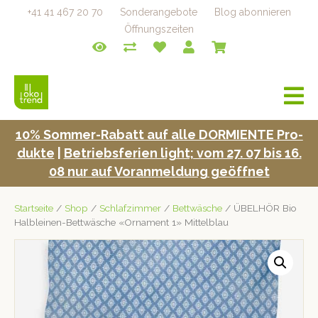
+41 41 467 20 70
Sonderangebote
Blog abonnieren
Öffnungszeiten
a
v
i
10% Som­mer-Rabatt auf alle DORMIENTE Pro­
g
duk­te
|
Betrieb­s­fe­rien light; vom 27. 07 bis 16.
a
t
08 nur auf Voran­mel­dung geöffnet
i
o
Startseite
/
Shop
/
Schlafzimmer
/
Bettwäsche
/ ÜBELHÖR Bio
n
Halbleinen-Bettwäsche «Ornament 1» Mittelblau