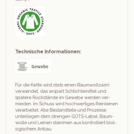
Technische Informationen:
Für die Kette wird stets einen Baum­wol­lzwirn
ver­wen­det, das erspart Schlichtemit­tel und
spätere Rückstände im Gewebe wer­den ver­
mieden. Im Schuss wird hochw­er­tiges Rein­leinen
ver­ar­beit­et. Alle Bestandteile und Prozesse
unter­liegen dem stren­gen GOTS-Label, Baum­
wolle und Leinen stam­men aus kon­trol­liert biol­
o­gis­chem Anbau.