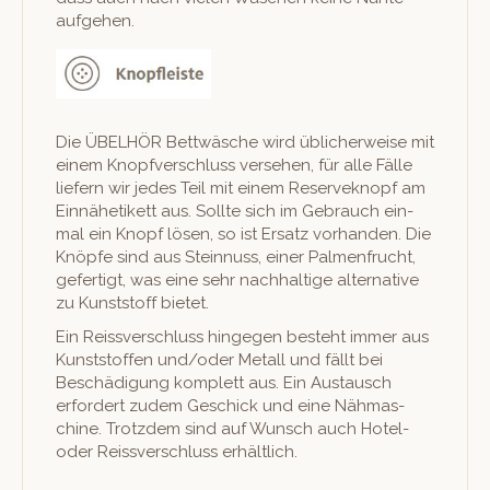
aufgehen.
Die ÜBELHÖR Bet­twäsche wird üblicher­weise mit
einem Knopfver­schluss verse­hen, für alle Fälle
liefern wir jedes Teil mit einem Reserve­knopf am
Ein­nähetikett aus. Sollte sich im Gebrauch ein­
mal ein Knopf lösen, so ist Ersatz vorhan­den. Die
Knöpfe sind aus Stein­nuss, ein­er Pal­men­frucht,
gefer­tigt, was eine sehr nach­haltige alter­na­tive
zu Kun­st­stoff bietet.
Ein Reissver­schluss hinge­gen beste­ht immer aus
Kun­st­stof­fen und/oder Met­all und fällt bei
Beschädi­gung kom­plett aus. Ein Aus­tausch
erfordert zudem Geschick und eine Näh­mas­
chine. Trotz­dem sind auf Wun­sch auch Hotel-
oder Reissver­schluss erhältlich.