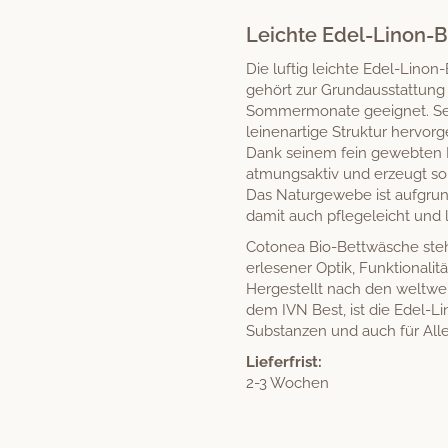
ertung
Leichte Edel-Linon-
Die luftig leichte Edel-Lin
gehört zur Grundausstattung 
Sommermonate geeignet. Sein
leinenartige Struktur hervor
Dank seinem fein gewebten M
atmungsaktiv und erzeugt so
Das Naturgewebe ist aufgrun
damit auch pflegeleicht und 
Cotonea Bio-Bettwäsche ste
erlesener Optik, Funktionalit
Hergestellt nach den weltweit
dem IVN Best, ist die Edel-L
Substanzen und auch für Alle
Lieferfrist:
2-3 Wochen