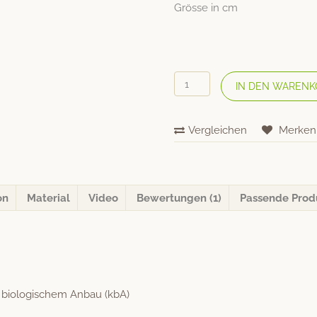
Grösse in cm
COTONEA
IN DEN WARENK
Bio
Natur
Edel-
Vergleichen
Merken
Linon-
Bettwäsche
uni
-
Weiss
on
Material
Video
Bewertungen (1)
Passende Prod
Menge
 biol­o­gis­chem Anbau (kbA)