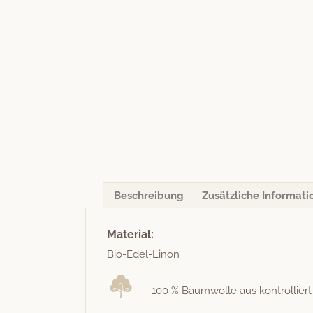
Beschreibung
Zusätzliche Informati
Material:
Bio-Edel-Linon
100 % Baum­wolle aus kon­trol­liert