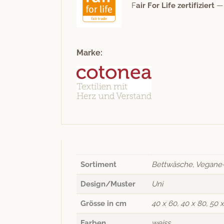
F
air For Life zer­ti­fiziert
— 
Marke:
Sortiment
Bettwäsche, Vegane
Design/Muster
Uni
Grösse in cm
40 x 60, 40 x 80, 50 x
Farben
weiss