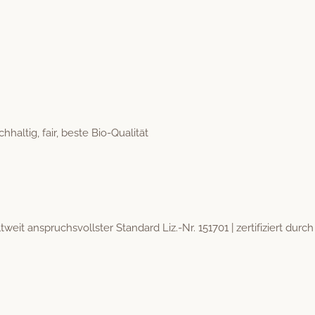
­haltig, fair, beste Bio-Qualität
eit anspruchsvoll­ster Stan­dard Liz.-Nr. 151701 | zer­ti­fiziert durc