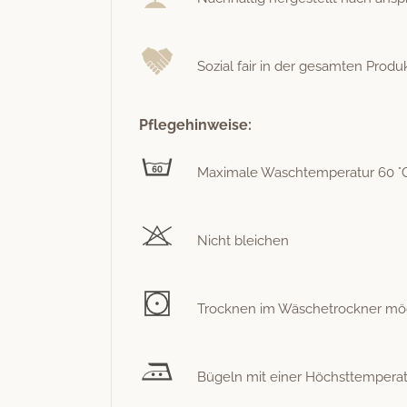
Sozial fair in der gesamten Pro­duk­
Pflegehinweise:
Max­i­male Waschtem­per­atur 60 °
Nicht bleichen
Trock­nen im Wäschetrock­n­er mögli
Bügeln mit ein­er Höch­st­tem­per­