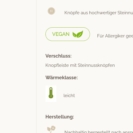
Knöpfe aus hochw­er­tiger Steinn
Für Allergik­er ge
Verschluss:
Knopfleiste mit Steinnussknöpfen
Wärmeklasse:
leicht
Herstellung:
Nach­haltig hergestellt nach anspr