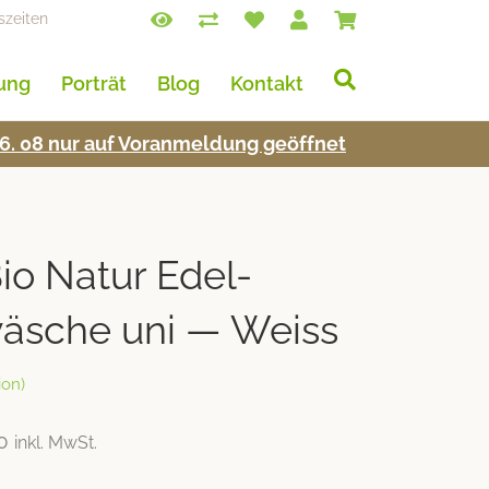
szeiten
lung
Porträt
Blog
Kontakt
s 16. 08 nur auf Voran­mel­dung geöffnet
o Natur Edel-
äsche uni — Weiss
on)
0
inkl. MwSt.