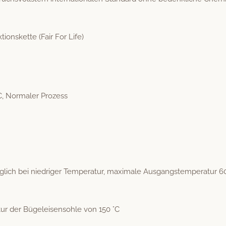
tions­kette (Fair For Life)
C, Nor­maler Prozess
ch bei niedriger Tem­per­atur, max­i­male Aus­gang­stem­per­atur 6
atur der Bügeleisen­sohle von 150 °C