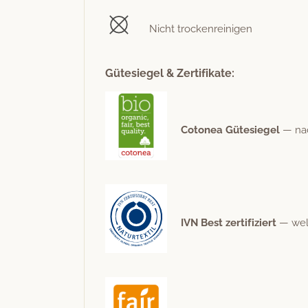
Nicht trockenreinigen
Gütesiegel & Zertifikate:
Cotonea Güte­siegel
— nach
IVN Best zer­ti­fiziert
— weltw