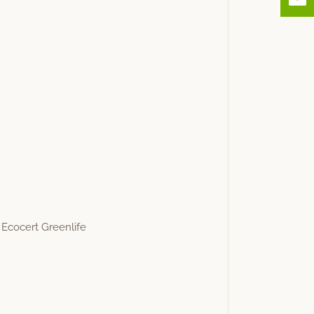
h Eco­cert Greenlife