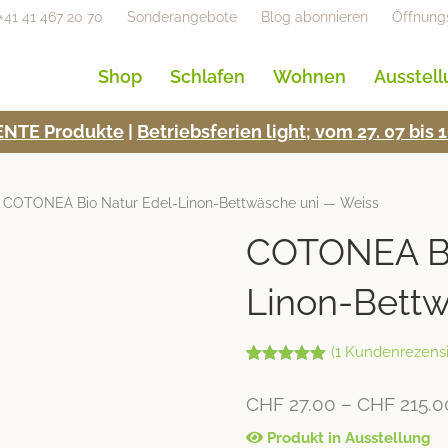
+41 41 467 20 70
Sonderangebote
Blog abonnieren
Öffnung
Shop
Schlafen
Wohnen
Ausstel
NTE Pro­duk­te
|
Betrieb­s­fe­rien light; vom 27. 07 bi
 COTONEA Bio Natur Edel-Linon-Bettwäsche uni — Weiss
COTONEA Bi
Linon-Bettw
(
1
Kundenrezensi
Bewertet mit
1
5.00
von 5,
CHF
27.00
–
CHF
215.0
basierend
auf
Kundenbew
Produkt in Ausstellung