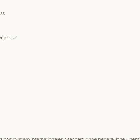
uss
eignet ✅
uchsvoll­stem inter­na­tionalen Stan­dard ohne beden­kliche Chemi