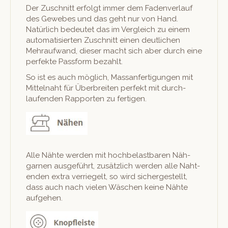
Der Zuschnitt erfol­gt immer dem Faden­ver­lauf
des Gewebes und das geht nur von Hand.
Natür­lich bedeutet das im Ver­gle­ich zu einem
automa­tisierten Zuschnitt einen deut­lichen
Mehraufwand, dieser macht sich aber durch eine
per­fek­te Pass­form bezahlt.
So ist es auch möglich, Mas­san­fer­ti­gun­gen mit
Mit­tel­naht für Über­bre­it­en per­fekt mit durch­
laufend­en Rap­porten zu fertigen.
Alle Nähte wer­den mit hochbe­last­baren Näh­
gar­nen aus­ge­führt, zusät­zlich wer­den alle Nah­t­
en­den extra ver­riegelt, so wird sichergestellt,
dass auch nach vie­len Wäschen keine Nähte
aufgehen.