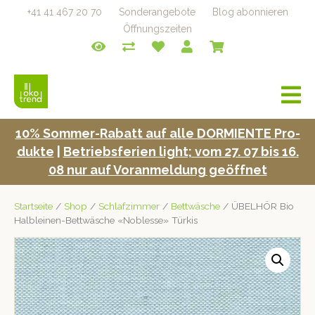
+41 41 467 20 70
Sonderangebote
Blog abonnieren
Öffnungszeiten
a
v
i
10% Som­mer-Rabatt auf alle DORMIENTE Pro­
g
duk­te
|
Betrieb­s­fe­rien light; vom 27. 07 bis 16.
a
t
08 nur auf Voran­mel­dung geöffnet
i
o
Startseite
/
Shop
/
Schlafzimmer
/
Bettwäsche
/ ÜBELHÖR Bio
n
Halbleinen-Bettwäsche «Noblesse» Türkis