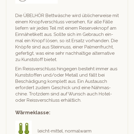
Die ÜBELHÖR Bet­twäsche wird üblicher­weise mit
einem Knopfver­schluss verse­hen, für alle Fälle
liefern wir jedes Teil mit einem Reserve­knopf am
Ein­nähetikett aus. Sollte sich im Gebrauch ein­
mal ein Knopf lösen, so ist Ersatz vorhan­den. Die
Knöpfe sind aus Stein­nuss, ein­er Pal­men­frucht,
gefer­tigt, was eine sehr nach­haltige alter­na­tive
zu Kun­st­stoff bietet.
Ein Reissver­schluss hinge­gen beste­ht immer aus
Kun­st­stof­fen und/oder Met­all und fällt bei
Beschädi­gung kom­plett aus. Ein Aus­tausch
erfordert zudem Geschick und eine Näh­mas­
chine. Trotz­dem sind auf Wun­sch auch Hotel-
oder Reissver­schluss erhältlich.
Wärmeklasse:
leicht-mit­tel, nor­mal­warm