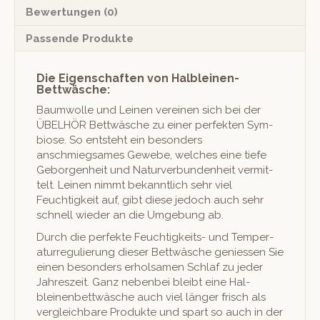
Bewertungen (0)
Passende Produkte
Die Eigenschaften von Halbleinen-
Bettwäsche:
Baum­wolle und Leinen vere­inen sich bei der
ÜBELHÖR Bet­twäsche zu ein­er per­fek­ten Sym­
biose. So entste­ht ein beson­ders
anschmiegsames Gewebe, welch­es eine tiefe
Gebor­gen­heit und Naturver­bun­den­heit ver­mit­
telt. Leinen nimmt bekan­ntlich sehr viel
Feuchtigkeit auf, gibt diese jedoch auch sehr
schnell wieder an die Umge­bung ab.
Durch die per­fek­te Feuchtigkeits- und Tem­per­
atur­reg­ulierung dieser Bet­twäsche geniessen Sie
einen beson­ders erhol­samen Schlaf zu jed­er
Jahreszeit. Ganz neben­bei bleibt eine Hal­
bleinen­bet­twäsche auch viel länger frisch als
ver­gle­ich­bare Pro­duk­te und spart so auch in der