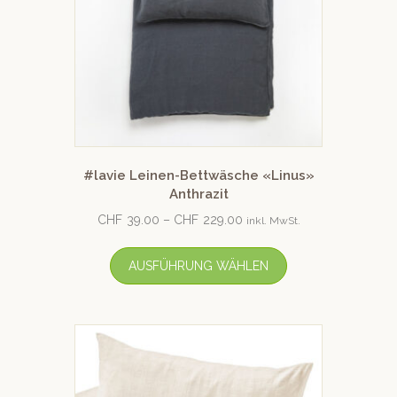
#lavie Leinen-Bettwäsche «Linus»
Anthrazit
CHF
39.00
–
CHF
229.00
inkl. MwSt.
AUSFÜHRUNG WÄHLEN