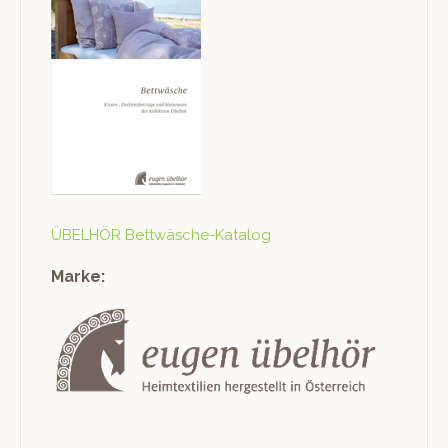
ÜBELHÖR Bet­twäsche-Kat­a­log
Marke: