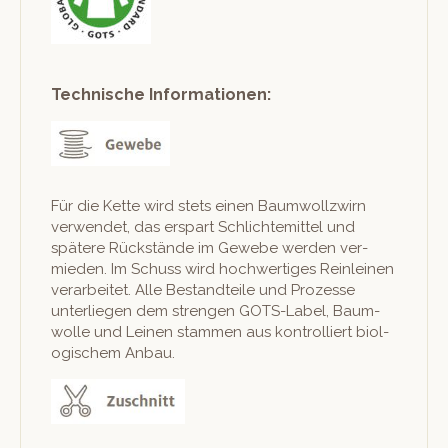
Technische Informationen:
Für die Kette wird stets einen Baum­wol­lzwirn
ver­wen­det, das erspart Schlichtemit­tel und
spätere Rückstände im Gewebe wer­den ver­
mieden. Im Schuss wird hochw­er­tiges Rein­leinen
ver­ar­beit­et. Alle Bestandteile und Prozesse
unter­liegen dem stren­gen GOTS-Label, Baum­
wolle und Leinen stam­men aus kon­trol­liert biol­
o­gis­chem Anbau.