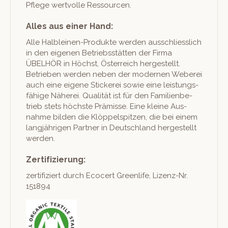
Pflege wertvolle Ressourcen.
Alles aus einer Hand:
Alle Hal­bleinen-Pro­duk­te wer­den auss­chliesslich
in den eige­nen Betrieb­sstät­ten der Fir­ma
ÜBELHÖR in Höchst, Öster­re­ich hergestellt.
Betrieben wer­den neben der mod­er­nen Weberei
auch eine eigene Stick­erei sowie eine leis­tungs­
fähige Näherei. Qual­ität ist für den Fam­i­lien­be­
trieb stets höch­ste Prämisse. Eine kleine Aus­
nahme bilden die Klöp­pel­spitzen, die bei einem
langjähri­gen Part­ner in Deutsch­land hergestellt
werden.
Zertifizierung:
zer­ti­fiziert durch Eco­cert Green­life, Lizenz-Nr.
151894