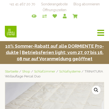
+41 41 467 20 70
Sonderangebote
Blog abonnieren
Öffnungszeiten
a
v
i
10% Som­mer-Rabatt auf alle DORMIENTE Pro­
g
duk­te
|
Betrieb­s­fe­rien light; vom 27. 07 bis 16.
a
t
08 nur auf Voran­mel­dung geöffnet
i
o
Startseite
/
Shop
/
Schlafzimmer
/
Schlafsysteme
/ TRINATURA
n
Wollauflage Percal Duo