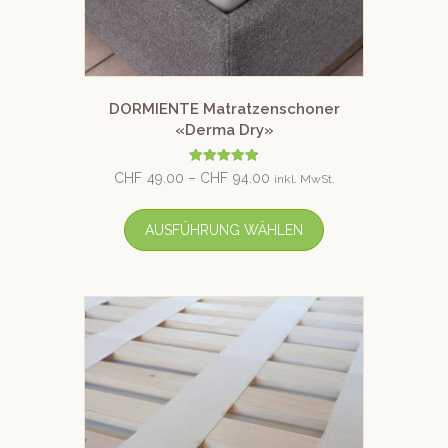
DORMIENTE Matratzenschoner
«Derma Dry»
Bewertet
CHF
49.00
–
CHF
94.00
inkl. MwSt.
mit
4.80
von 5
AUSFÜHRUNG WÄHLEN