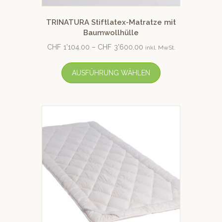
TRINATURA Stiftlatex-Matratze mit
Baumwollhülle
CHF
1'104.00
–
CHF
3'600.00
inkl. MwSt.
AUSFÜHRUNG WÄHLEN