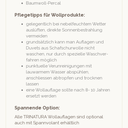
Baum­woll-Per­cal
Pflegetipps für Wollprodukte:
gele­gentlich bei nebelfeuchtem Wet­ter
aus­lüften, direk­te Son­nenbe­strahlung
vermeiden
grund­sät­zlich kann man Aufla­gen und
Duvets aus Schaf­schur­wolle nicht
waschen, nur durch spezielle Waschver­
fahren möglich
punk­tuelle Verun­reini­gun­gen mit
lauwarmem Wass­er abspühlen,
anschliessen abtropfen und trock­nen
lassen
eine Wol­lau­flage sollte nach 8- 10 Jahren
erset­zt werden
Spannende Option:
Alle TRINATURA Wol­lau­fla­gen sind option­al
auch mit Span­nvolant erhältlich