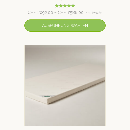
Bewertet mit
CHF
1'092.00
–
CHF
1'586.00
inkl. MwSt.
5.00
von 5
AUSFÜHRUNG WÄHLEN