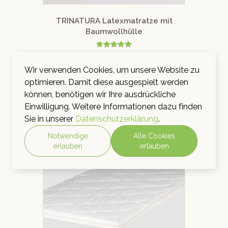
TRINATURA Latexmatratze mit
Baumwollhülle
Bewertet mit
CHF
738.00
–
CHF
2'973.00
inkl. MwSt.
5.00
von 5
Wir verwenden Cookies, um unsere Website zu
AUSFÜHRUNG WÄHLEN
optimieren. Damit diese ausgespielt werden
können, benötigen wir Ihre ausdrückliche
Einwilligung. Weitere Informationen dazu finden
Sie in unserer
Datenschutzerklärung
.
Notwendige
Alle Cookies
erlauben
erlauben