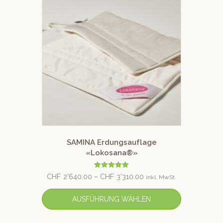
SAMINA Erdungsauflage
«Lokosana®»
Bewertet mit
CHF
2'640.00
–
CHF
3'310.00
inkl. MwSt.
5.00
von 5
AUSFÜHRUNG WÄHLEN