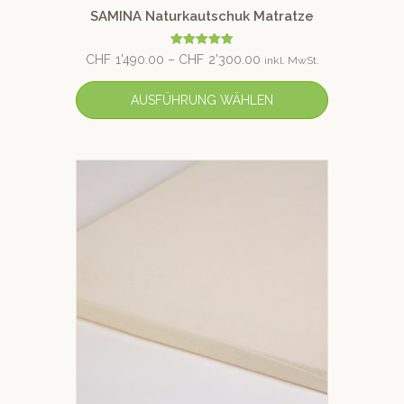
SAMINA Naturkautschuk Matratze
Bewertet mit
CHF
1'490.00
–
CHF
2'300.00
inkl. MwSt.
5.00
von 5
AUSFÜHRUNG WÄHLEN