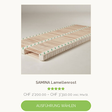
SAMINA Lamellenrost
Bewertet mit
CHF
2'200.00
–
CHF
3'310.00
inkl. MwSt.
5.00
von 5
AUSFÜHRUNG WÄHLEN