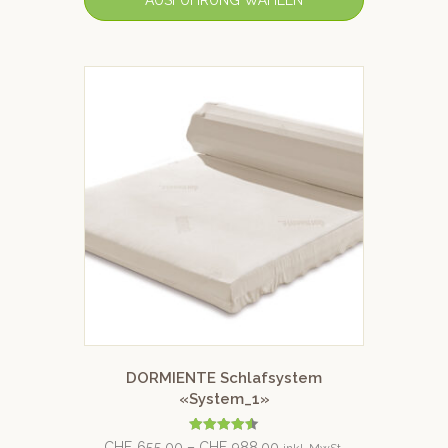
DORMIENTE Schlafsystem
«System_1»
Bewertet
CHF
655.00
–
CHF
988.00
inkl. MwSt.