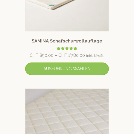
SAMINA Schafschurwollauflage
Bewertet mit
CHF
890.00
–
CHF
1'780.00
inkl. MwSt.
5.00
von 5
AUSFÜHRUNG WÄHLEN