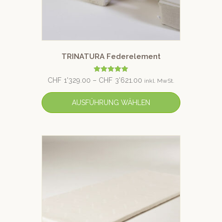
TRINATURA Federelement
Bewertet mit
CHF
1'329.00
–
CHF
3'621.00
inkl. MwSt.
5.00
von 5
AUSFÜHRUNG WÄHLEN