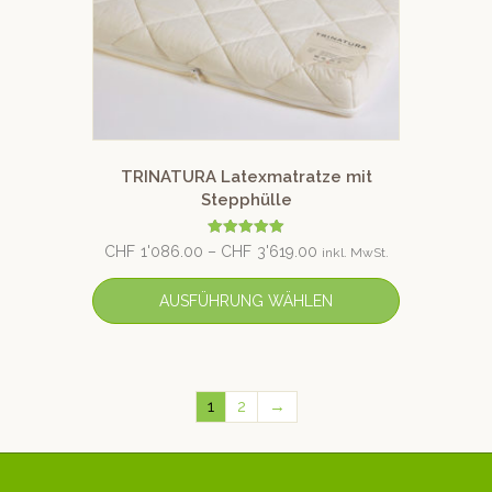
TRINATURA Latexmatratze mit
Stepphülle
Bewertet mit
CHF
1'086.00
–
CHF
3'619.00
inkl. MwSt.
5.00
von 5
AUSFÜHRUNG WÄHLEN
1
2
→