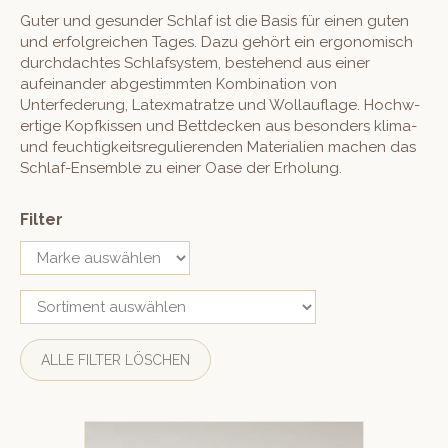
Guter und gesun­der Schlaf ist die Basis für einen guten
und erfol­gre­ichen Tages. Dazu gehört ein ergonomisch
durch­dacht­es Schlaf­sys­tem, beste­hend aus ein­er
aufeinan­der abges­timmten Kom­bi­na­tion von
Unterfederung, Latex­ma­tratze und Wol­lau­flage. Hochw­
er­tige Kopfkissen und Bettdeck­en aus beson­ders kli­ma-
und feuchtigkeit­sreg­ulieren­den Mate­ri­alien machen das
Schlaf-Ensem­ble zu ein­er Oase der Erholung.
Filter
ALLE FILTER LÖSCHEN