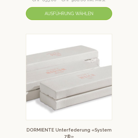
mit
4.50
von 5
AUSFÜHRUNG WÄHLEN
DORMIENTE Unterfederung «System
7®»