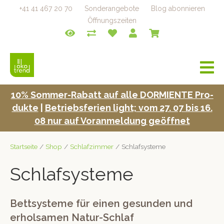
+41 41 467 20 70
Sonderangebote
Blog abonnieren
Öffnungszeiten
a
v
i
10% Som­mer-Rabatt auf alle DORMIENTE Pro­
g
duk­te
|
Betrieb­s­fe­rien light; vom 27. 07 bis 16.
a
t
08 nur auf Voran­mel­dung geöffnet
i
o
Startseite
/
Shop
/
Schlafzimmer
/ Schlafsysteme
n
Schlafsysteme
Bettsysteme für einen gesunden und
erholsamen Natur-Schlaf