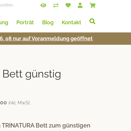
szeiten
lung
Porträt
Blog
Kontakt
s 16. 08 nur auf Voran­mel­dung geöffnet
Bett günstig
.00
inkl. MwSt.
in TRINATURA Bett zum günstigen