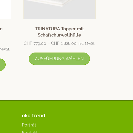
em
TRINATURA Topper mit
Schafschurwollhülle
CHF
779.00
–
CHF
1'828.00
inkl. MwSt.
. MwSt.
AUSFÜHRUNG WÄHLEN
öko trend
Porträt
Kontakt