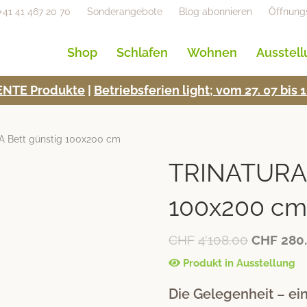
+41 41 467 20 70
Sonderangebote
Blog abonnieren
Öffnung
Shop
Schlafen
Wohnen
Ausstel
NTE Pro­duk­te
|
Betrieb­s­fe­rien light; vom 27. 07 bi
 Bett günstig 100x200 cm
TRINATURA 
100x200 cm
CHF
4'108.00
CHF
280
Produkt in Ausstellung
Die Gelegenheit – e