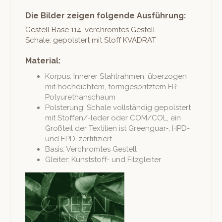
Die Bilder zeigen folgende Ausführung:
Gestell Base 114, ver­chromtes Gestell
Schale: gepol­stert mit Stoff KVADRAT
Material:
Kor­pus: Inner­er Stahlrah­men, über­zo­gen
mit hochdichtem, for­mge­spritztem FR-
Polyurethanschaum
Pol­sterung: Schale voll­ständig gepol­stert
mit Stof­fen/-led­er oder COM/COL, ein
Großteil der Tex­tilien ist Greenguar‑, HPD-
und EPD-zertifiziert
Basis: Ver­chromtes Gestell
Gleit­er: Kun­st­stoff- und Filzgleiter