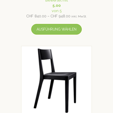
Bewertet mit
5.00
von 5
CHF
840.00
–
CHF
948.00
inkl. MwSt.
AUSFÜHRUNG WÄHLEN