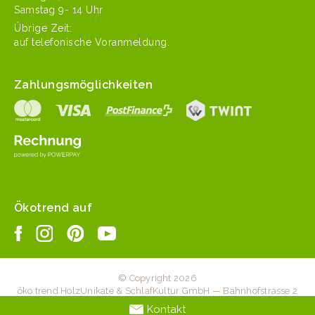
Sam­stag 9- 14 Uhr
Übrige Zeit:
auf tele­fonis­che Voranmeldung.
Zahlungsmöglichkeiten
Ökotrend auf
© Copyright 2026
öko trend HolzUnikate & SchlafKultur GmbH — Bahnhofstrasse 2
— 6203 Sempach Station — +41 41 467 20 70 —
Kontakt