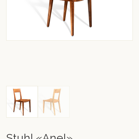
Stuhl «Anel»