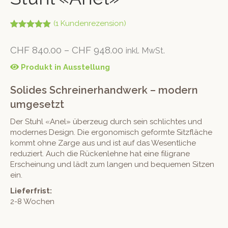
(
1
Kundenrezension)
Bewertet mit
1
5.00
von 5,
CHF
840.00
–
CHF
948.00
inkl. MwSt.
basierend
auf
Kundenbew
Produkt in Ausstellung
ertung
Solides Schreinerhandwerk – modern
umgesetzt
Der Stuhl «Anel» überzeug durch sein schlichtes und
modernes Design. Die ergonomisch geformte Sitzfläche
kommt ohne Zarge aus und ist auf das Wesentliche
reduziert. Auch die Rückenlehne hat eine filigrane
Erscheinung und lädt zum langen und bequemen Sitzen
ein.
Lieferfrist:
2-8 Wochen