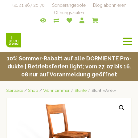
+41 41 467 20 70
Sonderangebote
Blog abonnieren
Öffnungszeiten
a
v
i
10% Som­mer-Rabatt auf alle DORMIENTE Pro­
g
duk­te
|
Betrieb­s­fe­rien light; vom 27. 07 bis 16.
a
t
08 nur auf Voran­mel­dung geöffnet
i
o
Startseite
/
Shop
/
Wohnzimmer
/
Stühle
/ Stuhl «Anel»
n