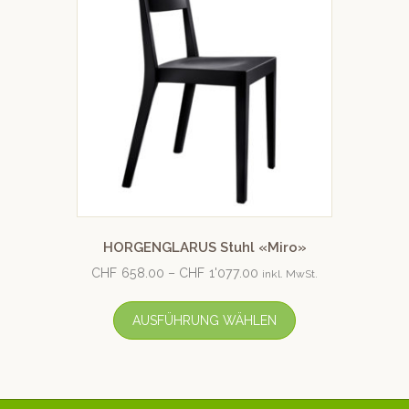
HORGENGLARUS Stuhl «Miro»
CHF
658.00
–
CHF
1'077.00
inkl. MwSt.
AUSFÜHRUNG WÄHLEN