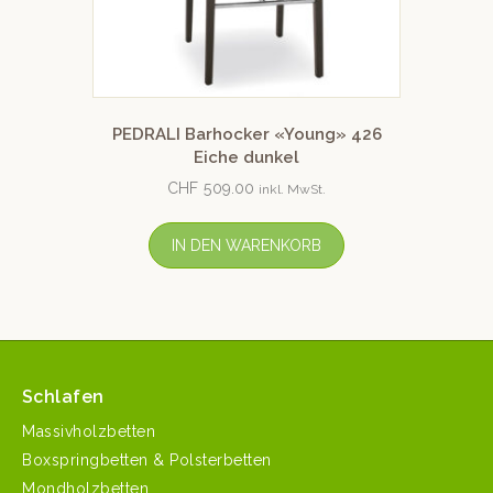
PEDRALI Barhocker «Young» 426
Eiche dunkel
CHF
509.00
inkl. MwSt.
IN DEN WARENKORB
Schlafen
Massivholzbetten
Boxspringbetten & Polsterbetten
Mondholzbetten