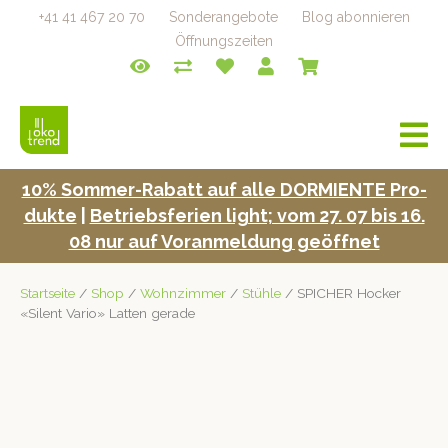
+41 41 467 20 70
Sonderangebote
Blog abonnieren
Öffnungszeiten
a
v
i
10% Som­mer-Rabatt auf alle DORMIENTE Pro­
g
duk­te
|
Betrieb­s­fe­rien light; vom 27. 07 bis 16.
a
t
08 nur auf Voran­mel­dung geöffnet
i
o
Startseite
/
Shop
/
Wohnzimmer
/
Stühle
/ SPICHER Hocker
n
«Silent Vario» Latten gerade