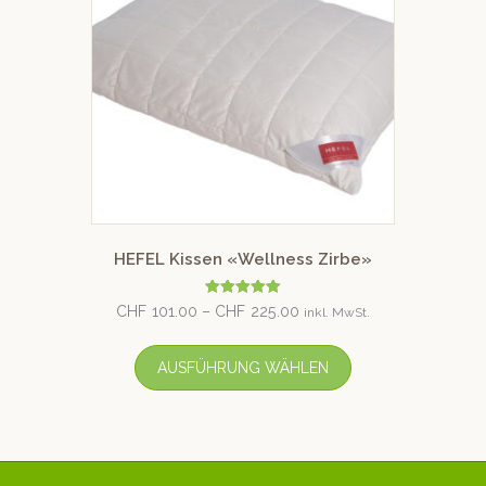
HEFEL Kissen «Wellness Zirbe»
Bewertet mit
CHF
101.00
–
CHF
225.00
inkl. MwSt.
5.00
von 5
AUSFÜHRUNG WÄHLEN