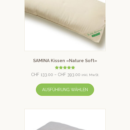
SAMINA Kissen «Nature Soft»
Bewertet mit
CHF
133.00
–
CHF
393.00
inkl. MwSt.
5.00
von 5
AUSFÜHRUNG WÄHLEN