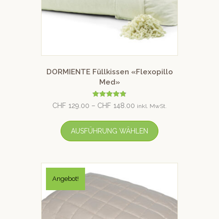
DORMIENTE Füllkissen «Flexopillo
Med»
Bewertet
CHF
129.00
–
CHF
148.00
inkl. MwSt.
mit
4.79
von 5
AUSFÜHRUNG WÄHLEN
Angebot!