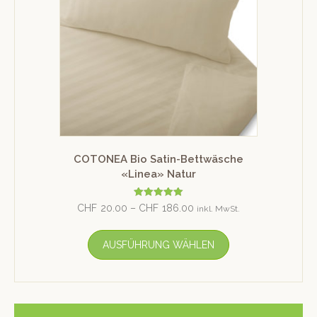
COTONEA Bio Satin-Bettwäsche
«Linea» Natur
Bewertet mit
CHF
20.00
–
CHF
186.00
inkl. MwSt.
5.00
von 5
AUSFÜHRUNG WÄHLEN