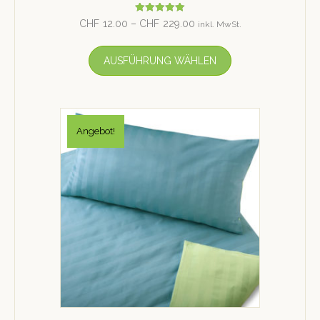
Bewertet mit
CHF
12.00
–
CHF
229.00
inkl. MwSt.
5.00
von 5
AUSFÜHRUNG WÄHLEN
Angebot!