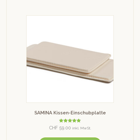
SAMINA Kissen-Einschubplatte
Bewertet mit
CHF
59.00
inkl. MwSt.
5.00
von 5