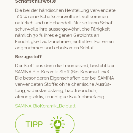
Schafschurwolle
Die bei der händis­chen Her­stel­lung ver­wen­dete
100 % reine Schaf­schur­wolle ist vol­lkom­men
natür­lich und unbe­han­delt. Nur so kann Schaf­
schur­wolle ihre aussergewöhn­liche Fähigkeit,
näm­lich 30 % ihres eige­nen Gewichts an
Feuchtigkeit aufzunehmen, ent­fal­ten. Für einen
angenehmen und erhol­samen Schlaf.
Bezugsstoff
Der Stoff, aus dem die Träume sind, beste­ht bei
SAMINA Bio-Keramik-Stoff (Bio-Keramik Lin­ie).
Die beson­deren Eigen­schaften der bei SAMINA
ver­wen­de­ten Stoffe: ohne chemis­che Aus­rüs­
tung, wider­stands­fähig, haut­fre­undlich,
atmungsak­tiv, feuchtigkeitsaufnahmefähig.
SAM­I­NA-BioK­eramik_Beiblatt