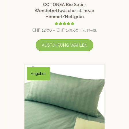
COTONEA Bio Satin-
Wendebettwäsche «Linea»
Himmel/Hellgrün
Bewertet mit
CHF
12.00
–
CHF
149.00
inkl. MwSt.
5.00
von 5
AUSFÜHRUNG WÄHLEN
Angebot!