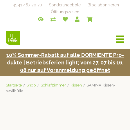
+41 41 467 20 70
Sonderangebote
Blog abonnieren
Öffnungszeiten
a
v
i
10% Som­mer-Rabatt auf alle DORMIENTE Pro­
g
duk­te
|
Betrieb­s­fe­rien light; vom 27. 07 bis 16.
a
t
08 nur auf Voran­mel­dung geöffnet
i
o
Startseite
/
Shop
/
Schlafzimmer
/
Kissen
/ SAMINA Kissen-
n
Wollhülle