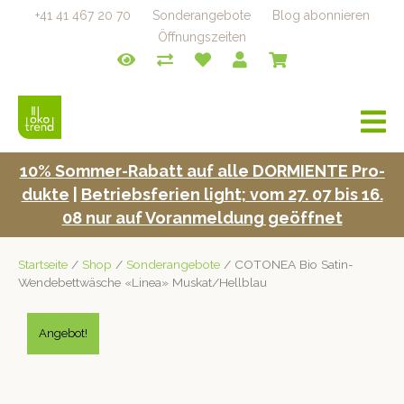
+41 41 467 20 70
Sonderangebote
Blog abonnieren
Öffnungszeiten
a
v
i
10% Som­mer-Rabatt auf alle DORMIENTE Pro­
g
duk­te
|
Betrieb­s­fe­rien light; vom 27. 07 bis 16.
a
t
08 nur auf Voran­mel­dung geöffnet
i
o
Startseite
/
Shop
/
Sonderangebote
/ COTONEA Bio Satin-
n
Wendebettwäsche «Linea» Muskat/Hellblau
Angebot!