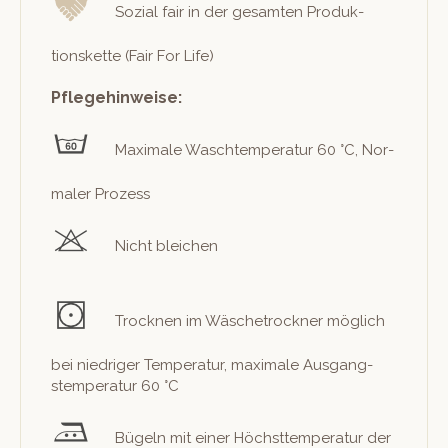
Sozial fair in der gesamten Pro­duk­
tions­kette (Fair For Life)
Pflegehinweise:
Max­i­male Waschtem­per­atur 60 °C, Nor­
maler Prozess
Nicht bleichen
Trock­nen im Wäschetrock­n­er möglich
bei niedriger Tem­per­atur, max­i­male Aus­gang­
stem­per­atur 60 °C
Bügeln mit ein­er Höch­st­tem­per­atur der