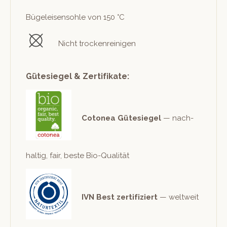
Bügeleisen­sohle von 150 °C
Nicht trockenreinigen
Gütesiegel & Zertifikate:
Cotonea Güte­siegel
— nach­
haltig, fair, beste Bio-Qualität
IVN Best zer­ti­fiziert
— weltweit