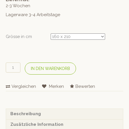
2-3 Wochen
Lagerware 3-4 Arbeitstage
Grösse in cm
COTONEA
IN DEN WARENKORB
Bio
Satin-
Wendebettwäsche
Vergleichen
Merken
Bewerten
«Linea»
Muskat/Hellblau
Menge
Beschreibung
Zusätzliche Information