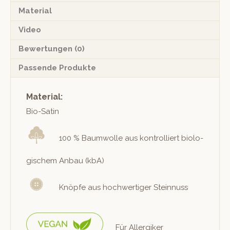
Material
Video
Bewertungen (0)
Passende Produkte
Material:
Bio-Satin
100 % Baum­wolle aus kon­trol­liert biol­o­
gis­chem Anbau (kbA)
Knöpfe aus hochw­er­tiger Steinnuss
Für Allergik­er