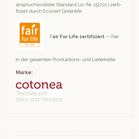
anspruchsvoll­ster Stan­dard Liz.-Nr. 151701 | zer­ti­
fiziert durch Eco­cert Greenlife
F
air For Life zer­ti­fiziert
— Fair
in der gesamten Pro­duk­tions- und Lieferkette
Marke: