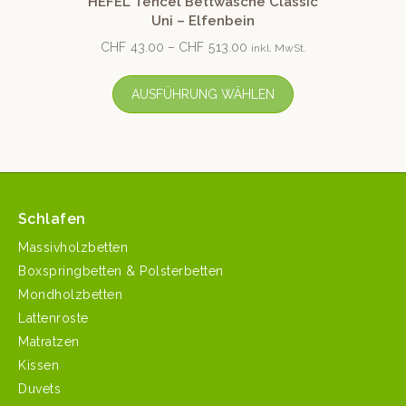
HEFEL Tencel Bettwäsche Classic
Uni – Elfenbein
CHF
43.00
–
CHF
513.00
inkl. MwSt.
AUSFÜHRUNG WÄHLEN
Schlafen
Massivholzbetten
Boxspringbetten & Polsterbetten
Mondholzbetten
Lattenroste
Matratzen
Kissen
Duvets