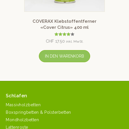
COVERAX Klebstoffentferner
«Cover Citrus» 400 ml
Bewertet
CHF
17.50
inkl. MwSt.
mit
4.00
von 5
IN DEN WARENKORB
Schlafen
Massivholzbetten
Boxspringbetten & Polsterbetten
Mondholzbetten
Lattenroste