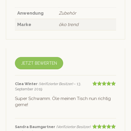
Anwendung
Zubehör
Marke
öko trend
JETZT BEWERTEN
Clea Win­ter
(Verifizierter Besitzer)
–
13.
September 2019
Bewertet mit
5
von 5
Super Schwamm. Öle meinen Tisch nun richtig
gerne!
San­dra Baumgartner
(Verifizierter Besitzer)