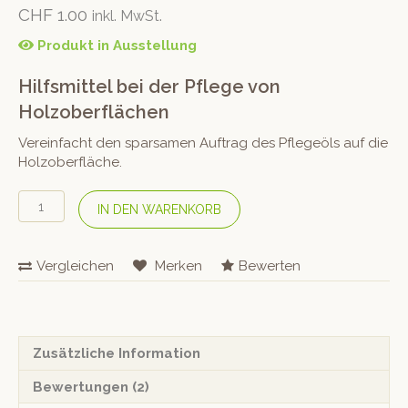
5.00
von 5,
CHF
1.00
inkl. MwSt.
basierend
auf
Kundenbew
Produkt in Ausstellung
ertungen
Hilfsmittel bei der Pflege von
Holzoberflächen
Vereinfacht den sparsamen Auftrag des Pflegeöls auf die
Holzoberfläche.
Oelauftrags-
IN DEN WARENKORB
Schwamm
Menge
Vergleichen
Merken
Bewerten
Zusätzliche Information
Bewertungen (2)