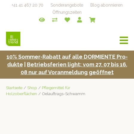
+41 41 467 20 70
Sonderangebote
Blog abonnieren
Öffnungszeiten
a
v
i
10% Som­mer-Rabatt auf alle DORMIENTE Pro­
g
duk­te
|
Betrieb­s­fe­rien light; vom 27. 07 bis 16.
a
t
08 nur auf Voran­mel­dung geöffnet
i
o
Startseite
/
Shop
/
Pflegemittel für
n
Holzoberflächen
/ Oelauftrags-Schwamm