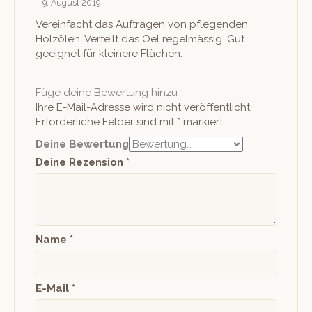
–
9. August 2019
Bewertet mit
5
von 5
Vere­in­facht das Auf­tra­gen von pfle­gen­den
Holzölen. Verteilt das Oel regelmäs­sig. Gut
geeignet für kleinere Flächen.
Füge deine Bewertung hinzu
Ihre E-Mail-Adresse wird nicht veröffentlicht.
Erforderliche Felder sind mit
*
markiert
Deine Bewertung
Deine Rezension
*
Name
*
E-Mail
*