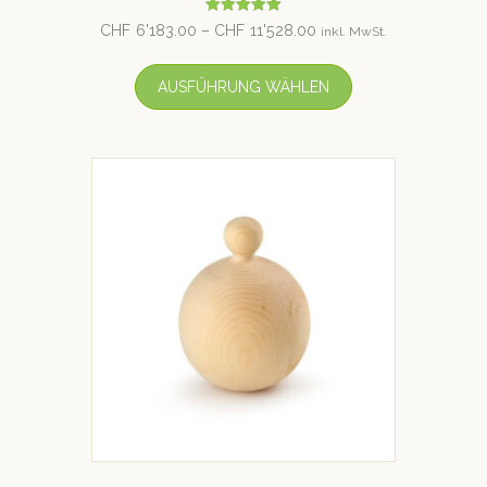
Bewertet mit
CHF
6'183.00
–
CHF
11'528.00
inkl. MwSt.
5.00
von 5
AUSFÜHRUNG WÄHLEN