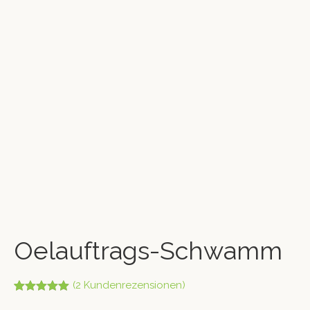
Oelauftrags-Schwamm
(
2
Kundenrezensionen)
Bewertet mit
2