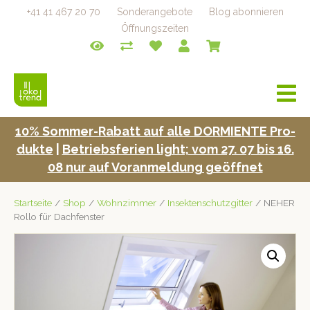
+41 41 467 20 70
Sonderangebote
Blog abonnieren
Öffnungszeiten
a
v
i
10% Som­mer-Rabatt auf alle DORMIENTE Pro­
g
duk­te
|
Betrieb­s­fe­rien light; vom 27. 07 bis 16.
a
t
08 nur auf Voran­mel­dung geöffnet
i
o
Startseite
/
Shop
/
Wohnzimmer
/
Insektenschutzgitter
/ NEHER
n
Rollo für Dachfenster