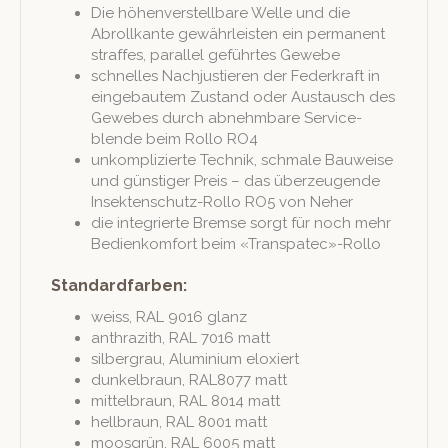
Die höhen­ver­stell­bare Welle und die
Abrol­lka­nte gewährleis­ten ein per­ma­nent
straffes, par­al­lel geführtes Gewebe
schnelles Nachjustieren der Fed­erkraft in
einge­bautem Zus­tand oder Aus­tausch des
Gewebes durch abnehm­bare Ser­vice­
blende beim Rol­lo RO4
unkom­plizierte Tech­nik, schmale Bauweise
und gün­stiger Preis – das überzeu­gende
Insek­ten­schutz-Rol­lo RO5 von Neher
die inte­gri­erte Bremse sorgt für noch mehr
Bedi­enkom­fort beim «Transpatec»-Rollo
Standardfarben:
weiss, RAL 9016 glanz
anthrazith, RAL 7016 matt
sil­ber­grau, Alu­mini­um eloxiert
dunkel­braun, RAL8077 matt
mit­tel­braun, RAL 8014 matt
hell­braun, RAL 8001 matt
moos­grün, RAL 6005 matt