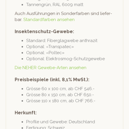
Tan­nen­grün, RAL 6009 matt
Auch Aus­führun­gen in Son­der­far­ben sind liefer­
bar.
Stan­dard­far­ben ansehen
Insektenschutz-Gewebe:
Stan­dard: Fiber­glag­webe anthrazit
Option­al: «Transpatec»
Option­al: «Poltec»
Option­al: Elektrosmog-Schutzgewebe
Die NEHER Gewebe-Arten ansehen
Preisbeispiele (inkl. 8,1% MwSt.):
Grösse 60 x 100 cm, ab CHF 546.-
Grösse 80 x 150 cm, ab CHF 650.-
Grösse 110 x 180 cm, ab CHF 766.-
Herkunft:
Pro­file und Gewebe: Deutschland
Fer­ti­gung: Schweiz