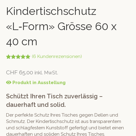
Kindertischschutz
«L‑Form» Grösse 60 x
40 cm
(
6
Kundenrezensionen)
Bewertet mit
4
5.00
von 5,
CHF
65.00
inkl. MwSt.
basierend
auf
Kundenbew
Produkt in Ausstellung
ertungen
Schützt Ihren Tisch zuverlässig –
dauerhaft und solid.
Der perfekte Schutz Ihres Tisches gegen Dellen und
Schmutz. Der Kindertischschutz ist aus transparentem
und schlagfestem Kunststoff gefertigt und bietet einen
dauerhaften und soliden Schutz Ihres Tisches.