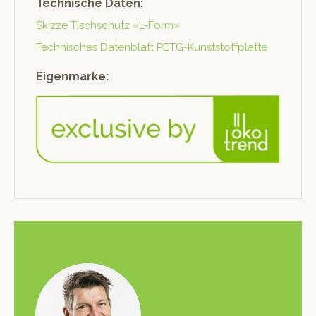
Technische Daten:
Skizze Tis­chschutz «L‑Form»
Tech­nis­ches Daten­blatt PETG-Kunststoffplatte
Eigenmarke: