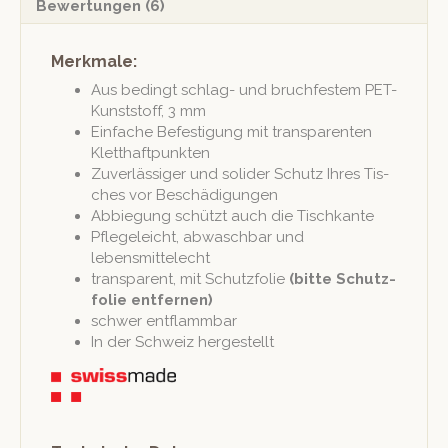
Bewertungen (6)
Merkmale:
Aus bed­ingt schlag- und bruch­festem PET-
Kun­st­stoff, 3 mm
Ein­fache Befes­ti­gung mit trans­par­enten
Kletthaftpunkten
Zuver­läs­siger und solid­er Schutz Ihres Tis­
ches vor Beschädigungen
Abbiegung schützt auch die Tischkante
Pflegele­icht, abwaschbar und
lebensmittelecht
trans­par­ent, mit Schutz­folie
(bitte Schutz­
folie entfernen)
schw­er entflammbar
In der Schweiz hergestellt