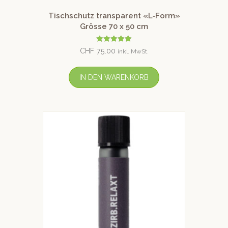
Tischschutz transparent «L‑Form»
Grösse 70 x 50 cm
Bewertet mit
CHF
75.00
inkl. MwSt.
5.00
von 5
IN DEN WARENKORB