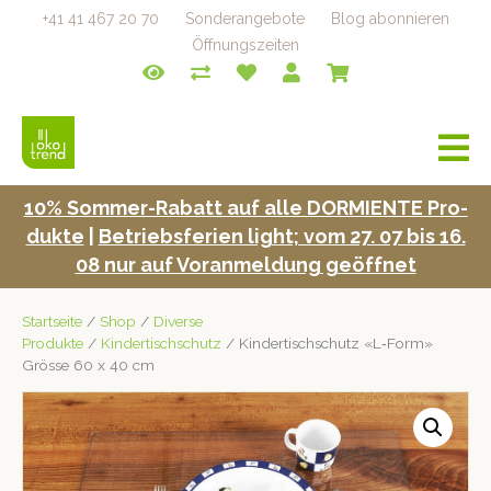
+41 41 467 20 70
Sonderangebote
Blog abonnieren
Öffnungszeiten
a
v
i
10% Som­mer-Rabatt auf alle DORMIENTE Pro­
g
duk­te
|
Betrieb­s­fe­rien light; vom 27. 07 bis 16.
a
t
08 nur auf Voran­mel­dung geöffnet
i
o
Startseite
/
Shop
/
Diverse
n
Produkte
/
Kindertischschutz
/ Kindertischschutz «L‑Form»
Grösse 60 x 40 cm