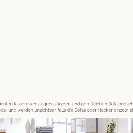
anten lassen sich zu grosszügi­gen und gemütlichen Sofa­land­sc
ar und wer­den unsicht­bar, falls die Sofas oder Hock­er einzeln st