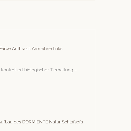
arbe Anthraz­it. Arm­lehne links.
trol­liert biol­o­gis­ch­er Tier­hal­tung –
de Auf­bau des DORMIENTE Natur-Schlaf­so­fa