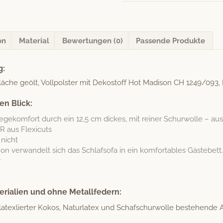
F
Menge
on
Material
Bewertungen (0)
Passende Produkte
g:
fläche geölt, Vollpol­ster mit Dekostoff Hot Madi­son CH 1249/093, F
en Blick:
egekom­fort durch ein 12,5 cm dick­es, mit rein­er Schur­wolle – aus kon­
 aus Flexicuts
 nicht
n ver­wan­delt sich das Schlaf­so­fa in ein kom­fort­a­bles Gästebett.
r
erialien und ohne Metallfedern:
e latexliert­er Kokos, Naturla­tex und Schaf­schur­wolle beste­hen