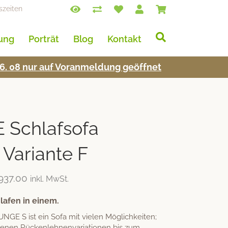
szeiten
lung
Porträt
Blog
Kontakt
s 16. 08 nur auf Voran­mel­dung geöffnet
Schlafsofa
Variante F
937.00
inkl. MwSt.
afen in einem.
GE S ist ein Sofa mit vielen Möglichkeiten;
denen Rückenlehnenvariationen bis zum