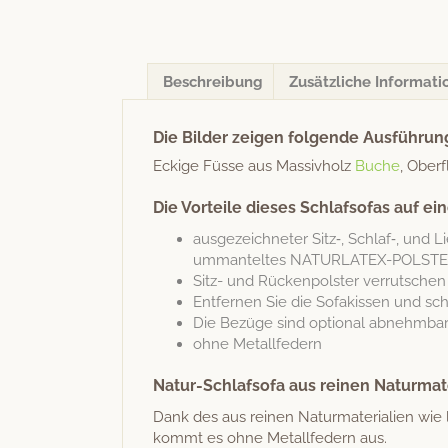
Beschreibung
Zusätzliche Informati
Die Bilder zeigen folgende Ausführun
Eck­ige Füsse aus Mas­sivholz
Buche
, Ober­
Die Vorteile dieses Schlafsofas auf ein
aus­geze­ich­neter Sitz‑, Schlaf‑, und Li
umman­teltes NATURLATEX-POLSTER
Sitz- und Rück­en­pol­ster ver­rutschen
Ent­fer­nen Sie die Sofakissen und scho
Die Bezüge sind option­al abnehmba
ohne Met­allfed­ern
Natur-Schlafsofa aus reinen Naturmat
Dank des aus reinen Natur­ma­te­ri­alien wi
kommt es ohne Met­allfed­ern aus.