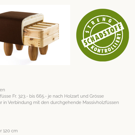
sen
üsse Fr. 323.- bis 665.- je nach Holzart und Grösse
, nur in Verbindung mit den durchge­hende Massivholzfüssen
er 120 cm