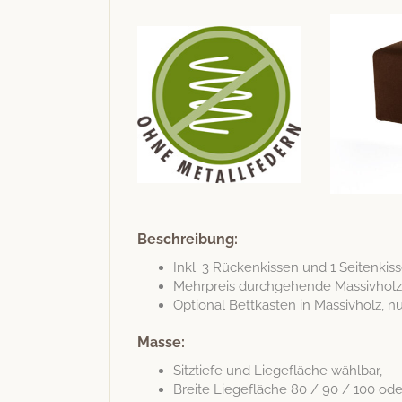
Beschreibung:
Inkl. 3 Rück­enkissen und 1 Seitenkis
Mehrpreis durchge­hende Mas­sivholzf
Option­al Bet­tkas­ten in Mas­sivholz
Masse:
Sitztiefe und Liege­fläche wählbar,
Bre­ite Liege­fläche 80 / 90 / 100 od