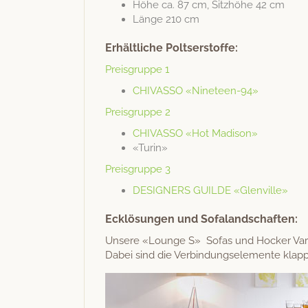
Höhe ca. 87 cm, Sitzhöhe 42 cm
Länge 210 cm
Erhältliche Poltserstoffe:
Preis­gruppe 1
CHIVASSO «Nine­teen-94»
Preis­gruppe 2
CHIVASSO «Hot Madison»
«Turin»
Preis­gruppe 3
DESIGNERS GUILDE «Glenville»
Ecklösungen und Sofalandschaften:
Unsere «Lounge S» Sofas und Hock­er Vari­
Dabei sind die Verbindungse­le­mente klapp­b