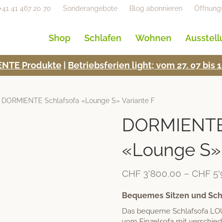
+41 41 467 20 70
Sonderangebote
Blog abonnieren
Öffnung
Shop
Schlafen
Wohnen
Ausstel
NTE Pro­duk­te
|
Betrieb­s­fe­rien light; vom 27. 07 bi
 DORMIENTE Schlafsofa «Lounge S» Variante F
DORMIENTE 
«Lounge S» 
CHF
3'800.00
–
CHF
5'
Bequemes Sitzen und Schl
Das bequeme Schlafsofa LOUN
vom Einzelsofa mit verschie