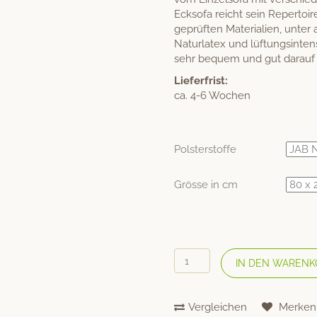
Ecksofa reicht sein Repertoi
geprüften Materialien, unter
Naturlatex und lüftungsinte
sehr bequem und gut darauf 
Lieferfrist:
ca. 4-6 Wochen
Polsterstoffe
Grösse in cm
DORMIENTE
IN DEN WARENK
Schlafsofa
«Lounge
S»
Vergleichen
Merken
Variante