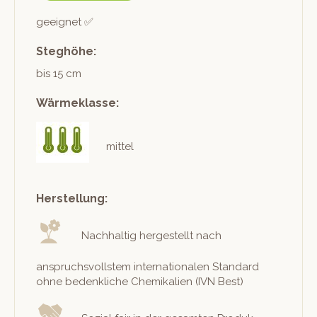
geeignet ✅
Steghöhe:
bis 15 cm
Wärmeklasse:
mittel
Herstellung:
Nach­haltig hergestellt nach
anspruchsvoll­stem inter­na­tionalen Stan­dard
ohne beden­kliche Chemikalien (IVN Best)