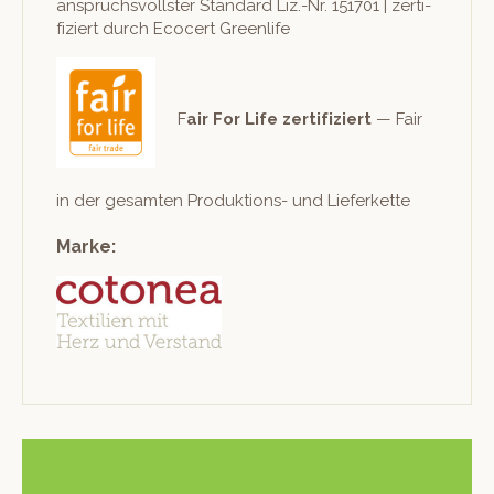
anspruchsvoll­ster Stan­dard Liz.-Nr. 151701 | zer­ti­
fiziert durch Eco­cert Greenlife
F
air For Life zer­ti­fiziert
— Fair
in der gesamten Pro­duk­tions- und Lieferkette
Marke: