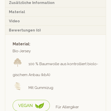
Zusätzliche Information
Material
Video
Bewertungen (0)
Material:
Bio-Jer­sey
100 % Baum­wolle aus kon­trol­liert biol­o­
gis­chem Anbau (kbA)
Mit Gummizug
Für Allergik­er