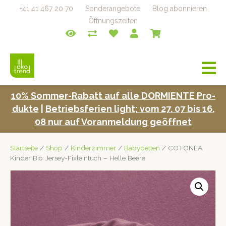
+41 41 467 20 70
Sonderangebote
Blog abonnieren
Öffnungszeiten
a
v
i
10% Som­mer-Rabatt auf alle DORMIENTE Pro­
g
duk­te
|
Betrieb­s­fe­rien light; vom 27. 07 bis 16.
a
t
08 nur auf Voran­mel­dung geöffnet
i
o
Startseite
/
Shop
/
Kinderzimmer
/
Babybetten
/ COTONEA
n
Kinder Bio Jersey-Fixleintuch – Helle Beere