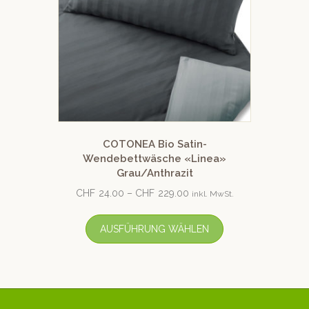
COTONEA Bio Satin-
Wendebettwäsche «Linea»
Grau/Anthrazit
CHF
24.00
–
CHF
229.00
inkl. MwSt.
AUSFÜHRUNG WÄHLEN