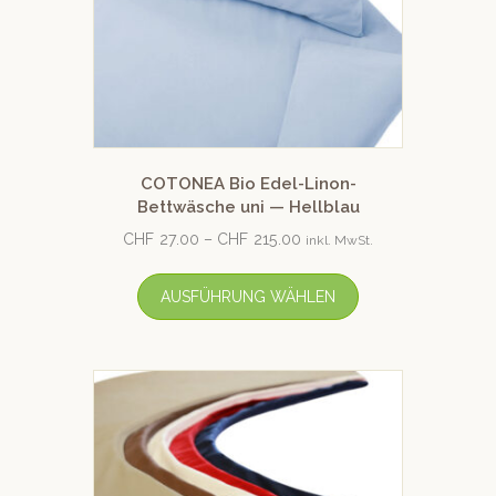
COTONEA Bio Edel-Linon-
Bettwäsche uni — Hellblau
CHF
27.00
–
CHF
215.00
inkl. MwSt.
AUSFÜHRUNG WÄHLEN