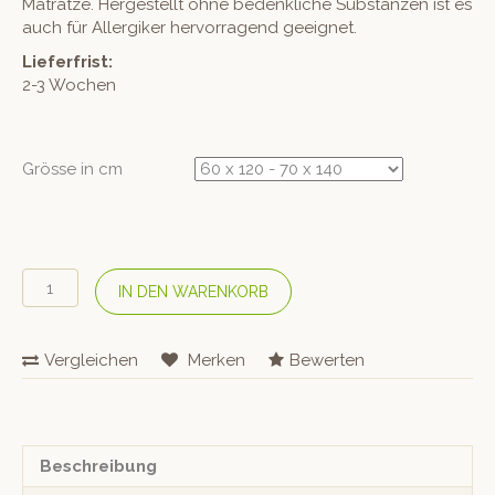
Matratze. Hergestellt ohne bedenkliche Substanzen ist es
auch für Allergiker hervorragend geeignet.
Lieferfrist:
2-3 Wochen
Grösse in cm
COTONEA
IN DEN WARENKORB
Kinder
Bio
Jersey-
Vergleichen
Merken
Bewerten
Fixleintuch
–
Helle
Beere
Menge
Beschreibung