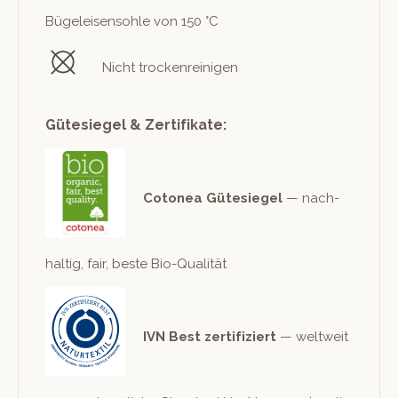
Bügeleisen­sohle von 150 °C
Nicht trockenreinigen
Gütesiegel & Zertifikate:
Cotonea Güte­siegel
— nach­
haltig, fair, beste Bio-Qualität
IVN Best zer­ti­fiziert
— weltweit