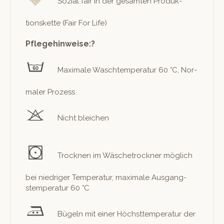
Sozial fair in der gesamten Pro­duk­
tions­kette (Fair For Life)
Pflegehinweise:?
Max­i­male Waschtem­per­atur 60 °C, Nor­
maler Prozess
Nicht bleichen
Trock­nen im Wäschetrock­n­er möglich
bei niedriger Tem­per­atur, max­i­male Aus­gang­
stem­per­atur 60 °C
Bügeln mit ein­er Höch­st­tem­per­atur der