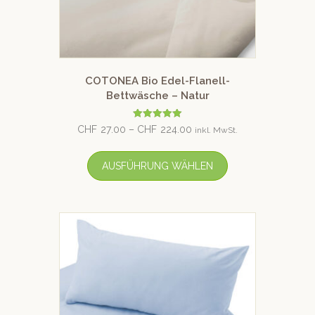
COTONEA Bio Edel-Flanell-
Bettwäsche – Natur
Bewertet mit
CHF
27.00
–
CHF
224.00
inkl. MwSt.
5.00
von 5
AUSFÜHRUNG WÄHLEN