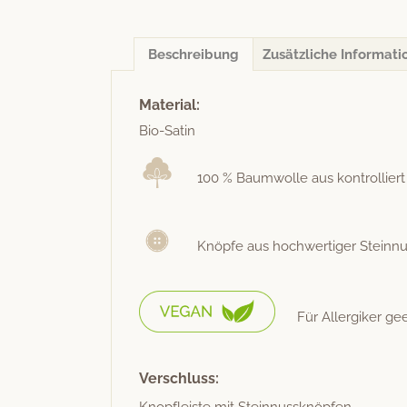
Beschreibung
Zusätzliche Informati
Material:
Bio-Satin
100 % Baum­wolle aus kon­trol­liert
Knöpfe aus hochw­er­tiger Steinn
Für Allergik­er ge
Verschluss:
Knopfleiste mit Steinnussknöpfen