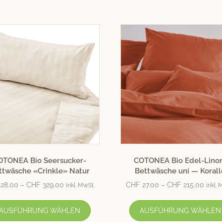
OTONEA Bio Seersucker-
COTONEA Bio Edel-Lino
ttwäsche «Crinkle» Natur
Bettwäsche uni — Korall
28.00
–
CHF
329.00
CHF
27.00
–
CHF
215.00
inkl. MwSt.
inkl. 
AUSFÜHRUNG WÄHLEN
AUSFÜHRUNG WÄHLEN