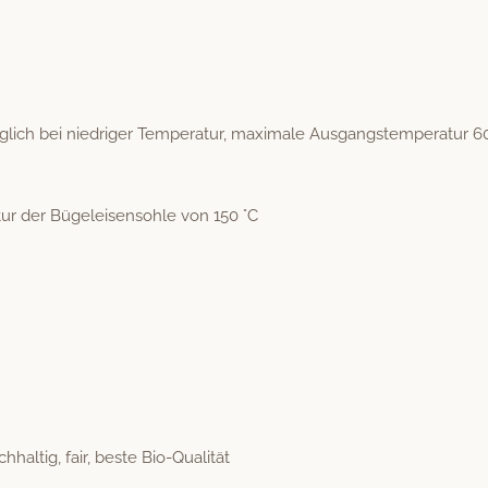
ch bei niedriger Tem­per­atur, max­i­male Aus­gang­stem­per­atur 6
atur der Bügeleisen­sohle von 150 °C
­haltig, fair, beste Bio-Qualität