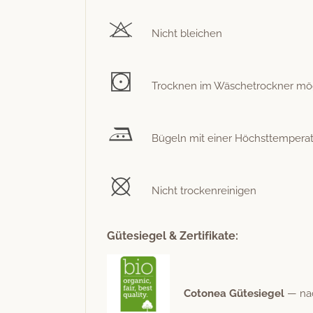
Nicht bleichen
Trock­nen im Wäschetrock­n­er mögli
Bügeln mit ein­er Höch­st­tem­per­
Nicht trockenreinigen
Gütesiegel & Zertifikate:
Cotonea Güte­siegel
— nach