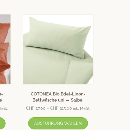
n-
COTONEA Bio Edel-Linon-
e
Bettwäsche uni — Salbei
CHF
27.00
–
CHF
215.00
MwSt.
inkl. MwSt.
AUSFÜHRUNG WÄHLEN