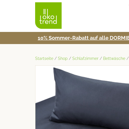
10% Som­mer-Rabatt auf alle DORMIE
Startseite
/
Shop
/
Schlafzimmer
/
Bettwäsche
/