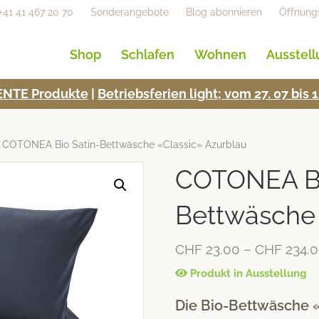
+41 41 467 20 70
Sonderangebote
Blog abonnieren
Öffnung
Shop
Schlafen
Wohnen
Ausstel
NTE Pro­duk­te
|
Betrieb­s­fe­rien light; vom 27. 07 bi
 COTONEA Bio Satin-Bettwäsche «Classic» Azurblau
COTONEA Bi
Bettwäsche 
CHF
23.00
–
CHF
234.
Produkt in Ausstellung
Die Bio-Bettwäsche «