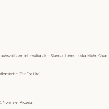
uchsvoll­stem inter­na­tionalen Stan­dard ohne beden­kliche Chemi
tions­kette (Fair For Life)
C, Nor­maler Prozess