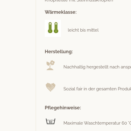
Wärmeklasse:
leicht bis mittel
Herstellung:
Nach­haltig hergestellt nach anspr
Sozial fair in der gesamten Pro­duk­
Pflegehinweise:
Max­i­male Waschtem­per­atur 60 °