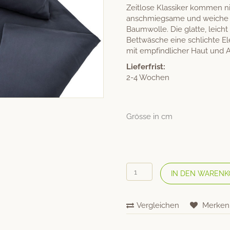
Zeitlose Klassiker kommen n
anschmiegsame und weiche Bi
Baumwolle. Die glatte, leicht
Bettwäsche eine schlichte E
mit empfindlicher Haut und A
Lieferfrist:
2-4 Wochen
Grösse in cm
COTONEA
IN DEN WARENK
Bio
Satin-
Bettwäsche
Vergleichen
Merken
«Classic»
Azurblau