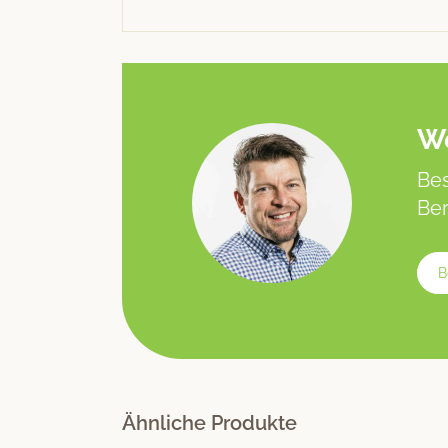
We
Bes
Ber
B
Ähnliche Produkte