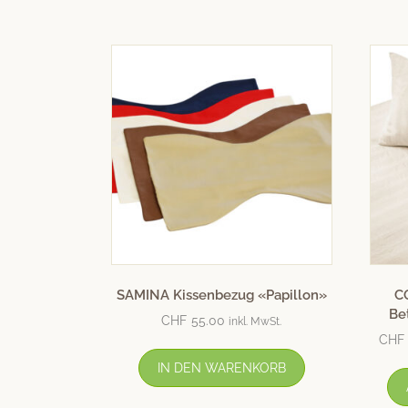
SAMINA Kissenbezug «Papillon»
C
Be
CHF
55.00
inkl. MwSt.
CHF
IN DEN WARENKORB