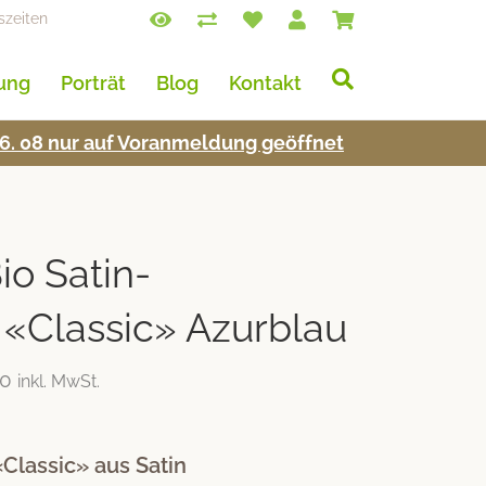
szeiten
lung
Porträt
Blog
Kontakt
s 16. 08 nur auf Voran­mel­dung geöffnet
o Satin-
«Classic» Azurblau
00
inkl. MwSt.
Classic» aus Satin