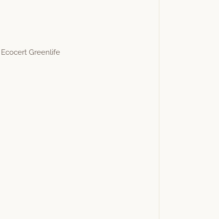
h Eco­cert Greenlife