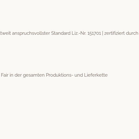
eit anspruchsvoll­ster Stan­dard Liz.-Nr. 151701 | zer­ti­fiziert durc
Fair in der gesamten Pro­duk­tions- und Lieferkette