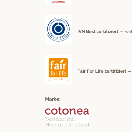
IVN Best zer­ti­fiziert
— weltw
F
air For Life zer­ti­fiziert
— 
Marke: