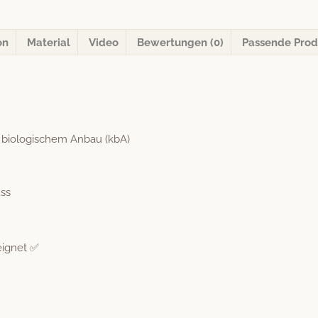
Menge
on
Material
Video
Bewertungen (0)
Passende Prod
 biol­o­gis­chem Anbau (kbA)
uss
eignet ✅