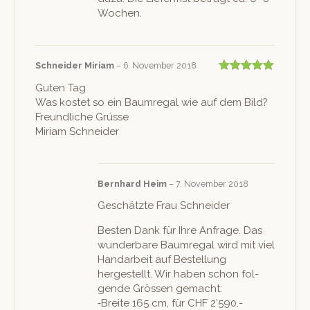
Wochen.
Schnei­der Miriam
–
6. November 2018
Bewertet mit
Guten Tag
5
von 5
Was kostet so ein Baum­re­gal wie auf dem Bild?
Fre­undliche Grüsse
Miri­am Schneider
Bern­hard Heim
–
7. November 2018
Geschätzte Frau Schneider
Besten Dank für Ihre Anfrage. Das
wun­der­bare Baum­re­gal wird mit viel
Han­dar­beit auf Bestel­lung
hergestellt. Wir haben schon fol­
gende Grössen gemacht:
‑Bre­ite 165 cm, für CHF 2’590.-