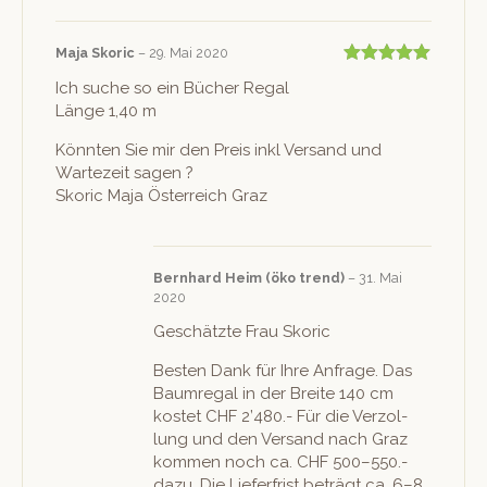
Maja Sko­ric
–
29. Mai 2020
Bewertet mit
Ich suche so ein Büch­er Regal
5
von 5
Länge 1,40 m
Kön­nten Sie mir den Preis inkl Ver­sand und
Wartezeit sagen ?
Sko­ric Maja Öster­re­ich Graz
Bern­hard Heim (öko trend)
–
31. Mai
2020
Geschätzte Frau Skoric
Besten Dank für Ihre Anfrage. Das
Baum­re­gal in der Bre­ite 140 cm
kostet CHF 2’480.- Für die Ver­zol­
lung und den Ver­sand nach Graz
kom­men noch ca. CHF 500–550.-
dazu. Die Liefer­frist beträgt ca. 6–8