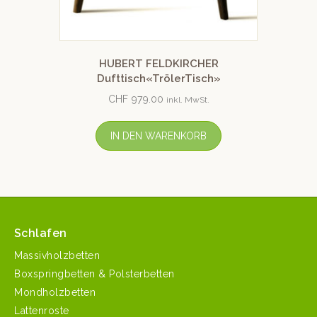
HUBERT FELDKIRCHER
Dufttisch«TrölerTisch»
CHF
979.00
inkl. MwSt.
IN DEN WARENKORB
Schlafen
Massivholzbetten
Boxspringbetten & Polsterbetten
Mondholzbetten
Lattenroste