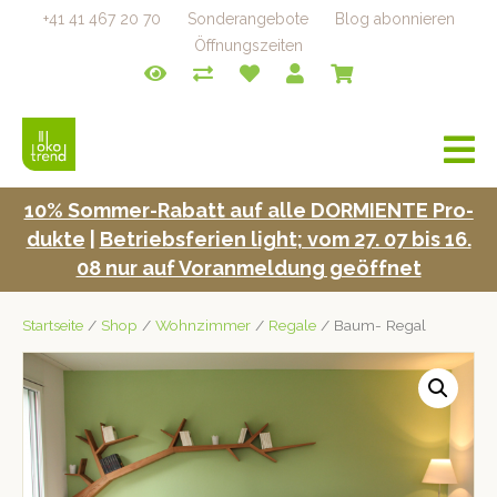
+41 41 467 20 70
Sonderangebote
Blog abonnieren
Öffnungszeiten
a
v
i
10% Som­mer-Rabatt auf alle DORMIENTE Pro­
g
duk­te
|
Betrieb­s­fe­rien light; vom 27. 07 bis 16.
a
t
08 nur auf Voran­mel­dung geöffnet
i
o
Startseite
/
Shop
/
Wohnzimmer
/
Regale
/ Baum- Regal
n