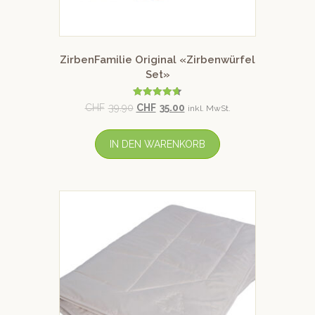
ZirbenFamilie Original «Zirbenwürfel
Set»
Bewertet
CHF
39.90
CHF
35.00
inkl. MwSt.
mit
4.64
von 5
IN DEN WARENKORB