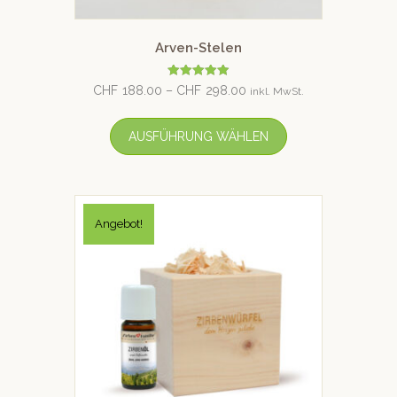
Arven-Stelen
Bewertet
CHF
188.00
–
CHF
298.00
inkl. MwSt.
mit
4.96
von 5
AUSFÜHRUNG WÄHLEN
Angebot!