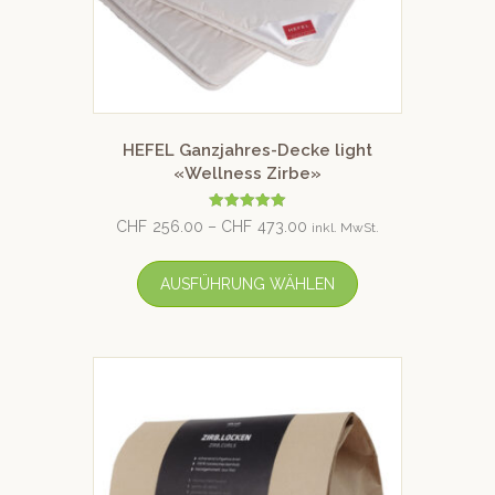
HEFEL Ganzjahres-Decke light
«Wellness Zirbe»
Bewertet mit
CHF
256.00
–
CHF
473.00
inkl. MwSt.
5.00
von 5
AUSFÜHRUNG WÄHLEN