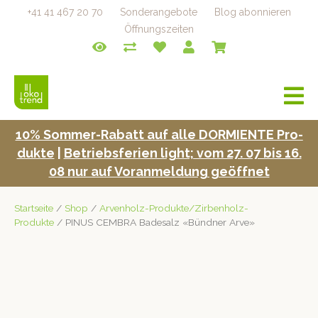
+41 41 467 20 70
Sonderangebote
Blog abonnieren
Öffnungszeiten
a
v
i
10% Som­mer-Rabatt auf alle DORMIENTE Pro­
g
duk­te
|
Betrieb­s­fe­rien light; vom 27. 07 bis 16.
a
t
08 nur auf Voran­mel­dung geöffnet
i
o
Startseite
/
Shop
/
Arvenholz-Produkte/Zirbenholz-
n
Produkte
/ PINUS CEMBRA Badesalz «Bündner Arve»