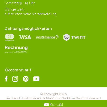
Sam­stag 9- 14 Uhr
Übrige Zeit:
auf tele­fonis­che Voranmeldung.
Zahlungsmöglichkeiten
Ökotrend auf
© Copyright 2026
öko trend HolzUnikate & SchlafKultur GmbH — Bahnhofstrasse 2
— 6203 Sempach Station — +41 41 467 20 70 —
Kontakt
info@oekotrend.ch