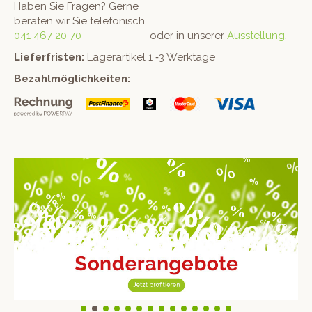
Haben Sie Fra­gen? Gerne
berat­en wir Sie telefonisch,
041 467 20 70
oder in unser­er
Ausstel­lung
.
Liefer­fris­ten:
Lager­ar­tikel 1 ‑3 Werktage
Bezahlmöglichkeit­en: