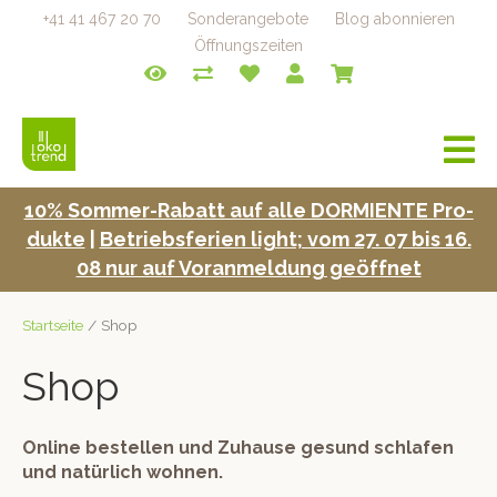
+41 41 467 20 70
Sonderangebote
Blog abonnieren
Öffnungszeiten
a
v
i
10% Som­mer-Rabatt auf alle DORMIENTE Pro­
g
duk­te
|
Betrieb­s­fe­rien light; vom 27. 07 bis 16.
a
t
08 nur auf Voran­mel­dung geöffnet
i
o
Startseite
/ Shop
n
Shop
Online bestellen und Zuhause gesund schlafen
und natürlich wohnen.