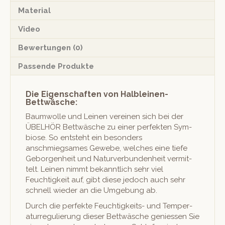
Material
Video
Bewertungen (0)
Passende Produkte
Die Eigenschaften von Halbleinen-
Bettwäsche:
Baum­wolle und Leinen vere­inen sich bei der
ÜBELHÖR Bet­twäsche zu ein­er per­fek­ten Sym­
biose. So entste­ht ein beson­ders
anschmiegsames Gewebe, welch­es eine tiefe
Gebor­gen­heit und Naturver­bun­den­heit ver­mit­
telt. Leinen nimmt bekan­ntlich sehr viel
Feuchtigkeit auf, gibt diese jedoch auch sehr
schnell wieder an die Umge­bung ab.
Durch die per­fek­te Feuchtigkeits- und Tem­per­
atur­reg­ulierung dieser Bet­twäsche geniessen Sie