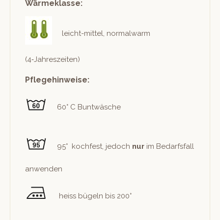
Wärmeklasse:
leicht-mit­tel, nor­mal­warm
(4‑Jahreszeiten)
Pflegehinweise:
60° C Buntwäsche
95° kochfest, jedoch
nur
im Bedarfs­fall
anwenden
heiss bügeln bis 200°