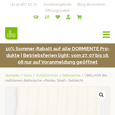
+41 41 467 20 70
Sonderangebote
Blog abonnieren
Öffnungszeiten
a
v
i
10% Som­mer-Rabatt auf alle DORMIENTE Pro­
g
duk­te
|
Betrieb­s­fe­rien light; vom 27. 07 bis 16.
a
t
08 nur auf Voran­mel­dung geöffnet
i
o
Startseite
/
Shop
/
Schlafzimmer
/
Bettwäsche
/ ÜBELHÖR Bio
n
Halbleinen-Bettwäsche «Paisley Streif» Gebleicht