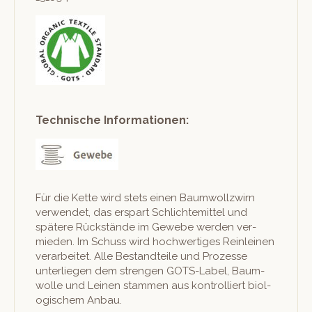
Technische Informationen:
Für die Kette wird stets einen Baum­wol­lzwirn
ver­wen­det, das erspart Schlichtemit­tel und
spätere Rückstände im Gewebe wer­den ver­
mieden. Im Schuss wird hochw­er­tiges Rein­leinen
ver­ar­beit­et. Alle Bestandteile und Prozesse
unter­liegen dem stren­gen GOTS-Label, Baum­
wolle und Leinen stam­men aus kon­trol­liert biol­
o­gis­chem Anbau.