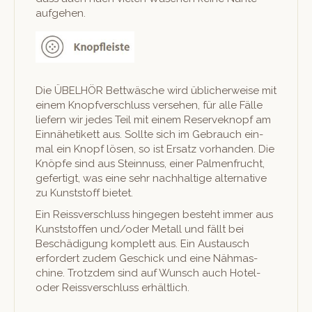
aufgehen.
Die ÜBELHÖR Bet­twäsche wird üblicher­weise mit
einem Knopfver­schluss verse­hen, für alle Fälle
liefern wir jedes Teil mit einem Reserve­knopf am
Ein­nähetikett aus. Sollte sich im Gebrauch ein­
mal ein Knopf lösen, so ist Ersatz vorhan­den. Die
Knöpfe sind aus Stein­nuss, ein­er Pal­men­frucht,
gefer­tigt, was eine sehr nach­haltige alter­na­tive
zu Kun­st­stoff bietet.
Ein Reissver­schluss hinge­gen beste­ht immer aus
Kun­st­stof­fen und/oder Met­all und fällt bei
Beschädi­gung kom­plett aus. Ein Aus­tausch
erfordert zudem Geschick und eine Näh­mas­
chine. Trotz­dem sind auf Wun­sch auch Hotel-
oder Reissver­schluss erhältlich.