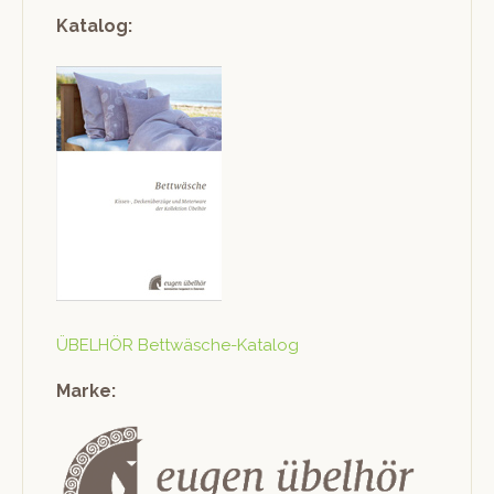
Katalog:
ÜBELHÖR Bet­twäsche-Kat­a­log
Marke: