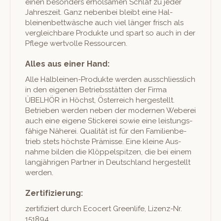
einen beson­ders erhol­samen Schlaf zu jed­er
Jahreszeit. Ganz neben­bei bleibt eine Hal­
bleinen­bet­twäsche auch viel länger frisch als
ver­gle­ich­bare Pro­duk­te und spart so auch in der
Pflege wertvolle Ressourcen.
Alles aus einer Hand:
Alle Hal­bleinen-Pro­duk­te wer­den auss­chliesslich
in den eige­nen Betrieb­sstät­ten der Fir­ma
ÜBELHÖR in Höchst, Öster­re­ich hergestellt.
Betrieben wer­den neben der mod­er­nen Weberei
auch eine eigene Stick­erei sowie eine leis­tungs­
fähige Näherei. Qual­ität ist für den Fam­i­lien­be­
trieb stets höch­ste Prämisse. Eine kleine Aus­
nahme bilden die Klöp­pel­spitzen, die bei einem
langjähri­gen Part­ner in Deutsch­land hergestellt
werden.
Zertifizierung:
zer­ti­fiziert durch Eco­cert Green­life, Lizenz-Nr.
151894