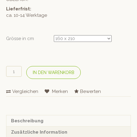
Lieferfrist:
ca. 10-14 Werktage
Grösse in cm
ÜBELHÖR
IN DEN WARENKORB
Bio
Halbleinen-
Bettwäsche
Vergleichen
Merken
Bewerten
«Paisley
Streif»
Gebleicht
Menge
Beschreibung
Zusätzliche Information