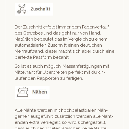
Der Zuschnitt erfol­gt immer dem Faden­ver­lauf
des Gewebes und das geht nur von Hand.
Natür­lich bedeutet das im Ver­gle­ich zu einem
automa­tisierten Zuschnitt einen deut­lichen
Mehraufwand, dieser macht sich aber durch eine
per­fek­te Pass­form bezahlt.
So ist es auch möglich, Mas­san­fer­ti­gun­gen mit
Mit­tel­naht für Über­bre­it­en per­fekt mit durch­
laufend­en Rap­porten zu fertigen.
Alle Nähte wer­den mit hochbe­last­baren Näh­
gar­nen aus­ge­führt, zusät­zlich wer­den alle Nah­t­
en­den extra ver­riegelt, so wird sichergestellt,
dass auch nach vie­len Wäschen keine Nähte