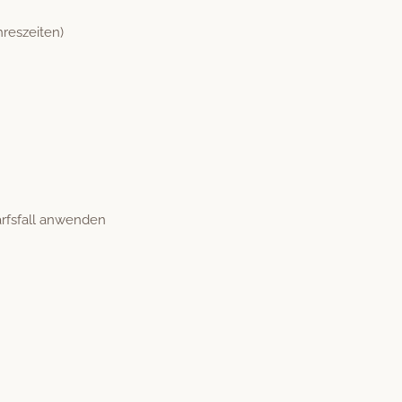
hreszeiten)
fs­fall anwenden