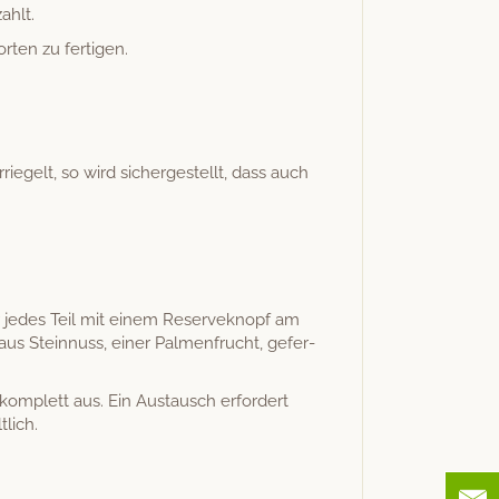
ahlt.
porten zu fertigen.
­riegelt, so wird sichergestellt, dass auch
r jedes Teil mit einem Reserve­knopf am
us Stein­nuss, ein­er Pal­men­frucht, gefer­
kom­plett aus. Ein Aus­tausch erfordert
lich.