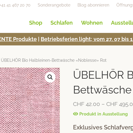
+41 41 467 20 70
Sonderangebote
Blog abonnieren
Öffnung
Shop
Schlafen
Wohnen
Ausstel
NTE Pro­duk­te
|
Betrieb­s­fe­rien light; vom 27. 07 bi
 ÜBELHÖR Bio Halbleinen-Bettwäsche «Noblesse» Rot
ÜBELHÖR Bi
Bettwäsche
CHF
42.00
–
CHF
495.
Produkt in Ausstellung
Exklusives Schlafver