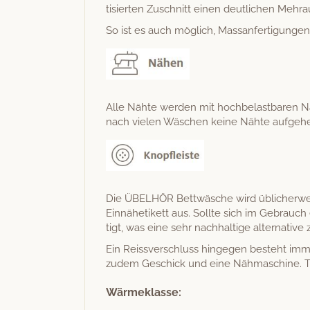
tisierten Zuschnitt einen deut­lichen Mehra
So ist es auch möglich, Mas­san­fer­ti­gun­gen
Alle Nähte wer­den mit hochbe­last­baren Näh­
nach vie­len Wäschen keine Nähte aufgeh
Die ÜBELHÖR Bet­twäsche wird üblicher­weis
Ein­nähetikett aus. Sollte sich im Gebrauch 
tigt, was eine sehr nach­haltige alter­na­tive z
Ein Reissver­schluss hinge­gen beste­ht imme
zudem Geschick und eine Näh­mas­chine. Tro
Wärmeklasse: