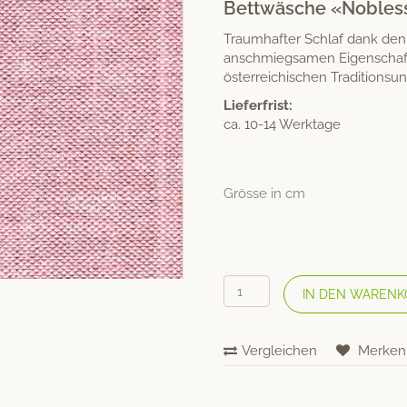
Bettwäsche «Nobles
Traumhafter Schlaf dank den
anschmiegsamen Eigenschaft
österreichischen Tradition
Lieferfrist:
ca. 10-14 Werktage
Grösse in cm
ÜBELHÖR
IN DEN WARENK
Bio
Halbleinen-
Bettwäsche
Vergleichen
Merken
«Noblesse»
Rot
Menge