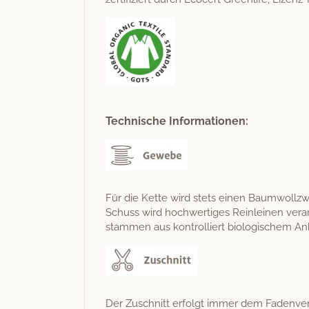
Technische Informationen:
Für die Kette wird stets einen Baum­wol­lz
Schuss wird hochw­er­tiges Rein­leinen ver
stam­men aus kon­trol­liert biol­o­gis­chem A
Der Zuschnitt erfol­gt immer dem Faden­ve