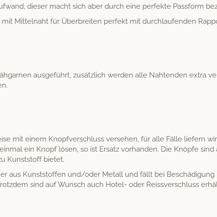
ufwand, dieser macht sich aber durch eine per­fek­te Pass­form bez
 mit Mit­tel­naht für Über­bre­it­en per­fekt mit durch­laufend­en Rap­
gar­nen aus­ge­führt, zusät­zlich wer­den alle Nah­t­en­den extra ver
en.
e mit einem Knopfver­schluss verse­hen, für alle Fälle liefern wi
ein­mal ein Knopf lösen, so ist Ersatz vorhan­den. Die Knöpfe sind a
u Kun­st­stoff bietet.
r aus Kun­st­stof­fen und/oder Met­all und fällt bei Beschädi­gung 
tz­dem sind auf Wun­sch auch Hotel- oder Reissver­schluss erhält