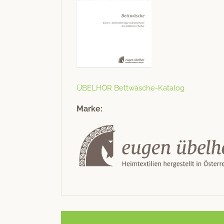
ÜBELHÖR Bet­twäsche-Kat­a­log
Marke: