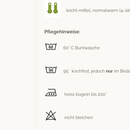
leicht-mit­tel, nor­mal­warm (4‑Ja
Pflegehinweise:
60° C Buntwäsche
95° kochfest, jedoch
nur
im Bedar
heiss bügeln bis 200°
nicht bleichen