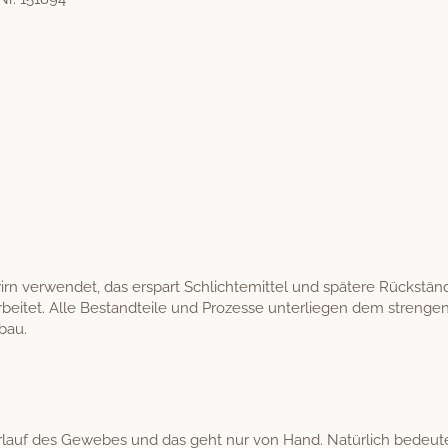
wirn ver­wen­det, das erspart Schlichtemit­tel und spätere Rücks
­ar­beit­et. Alle Bestandteile und Prozesse unter­liegen dem stren
nbau.
r­lauf des Gewebes und das geht nur von Hand. Natür­lich bedeute