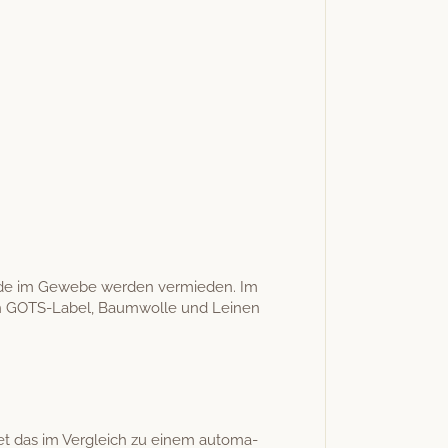
tände im Gewebe wer­den ver­mieden. Im
­gen GOTS-Label, Baum­wolle und Leinen
t das im Ver­gle­ich zu einem automa­