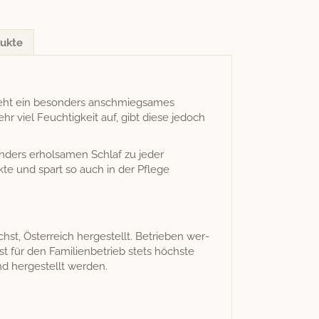
ukte
te­ht ein beson­ders anschmiegsames
ehr viel Feuchtigkeit auf, gibt diese jedoch
n­ders erhol­samen Schlaf zu jed­er
uk­te und spart so auch in der Pflege
hst, Öster­re­ich hergestellt. Betrieben wer­
für den Fam­i­lien­be­trieb stets höch­ste
and hergestellt werden.