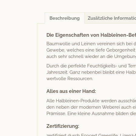
Beschreibung
Zusätzliche Informati
Die Eigenschaften von Halbleinen-Be
Baum­wolle und Leinen vere­inen sich bei 
Gewebe, welch­es eine tiefe Gebor­gen­heit u
auch sehr schnell wieder an die Umge­bun
Durch die per­fek­te Feuchtigkeits- und Tem
Jahreszeit. Ganz neben­bei bleibt eine Hal­bl
wertvolle Ressourcen.
Alles aus einer Hand:
Alle Hal­bleinen-Pro­duk­te wer­den auss­chl
den neben der mod­er­nen Weberei auch eine ei
Prämisse. Eine kleine Aus­nahme bilden die 
Zertifizierung:
zer­ti­fiziert durch Eco­cert Green­life, Lizenz