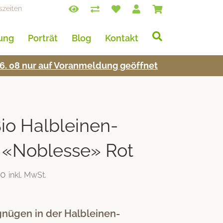
szeiten
lung
Porträt
Blog
Kontakt
s 16. 08 nur auf Voran­mel­dung geöffnet
o Halbleinen-
 «Noblesse» Rot
00
inkl. MwSt.
gnügen in der Halbleinen-