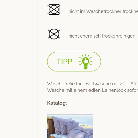
nicht im Wäschetrock­n­er trockn
nicht chemisch trockenreinigen
Waschen Sie Ihre Bet­twäsche mit 40 – 60 °C
Wäsche mit einem edlen Leinen­look sofort
Katalog: