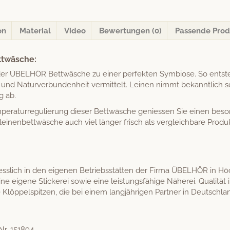
on
Material
Video
Bewertungen (0)
Passende Prod
ttwäsche:
der ÜBELHÖR Bet­twäsche zu ein­er per­fek­ten Sym­biose. So ents
nd Naturver­bun­den­heit ver­mit­telt. Leinen nimmt bekan­ntlich s
g ab.
­per­atur­reg­ulierung dieser Bet­twäsche geniessen Sie einen beso
einen­bet­twäsche auch viel länger frisch als ver­gle­ich­bare Pro­d
iesslich in den eige­nen Betrieb­sstät­ten der Fir­ma ÜBELHÖR in Höc
gene Stick­erei sowie eine leis­tungs­fähige Näherei. Qual­ität ist 
Klöp­pel­spitzen, die bei einem langjähri­gen Part­ner in Deutsch­l
-Nr. 151894