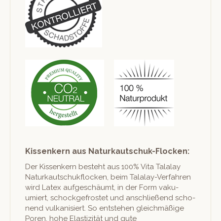
Kissenkern aus Naturkautschuk-Flocken:
Der Kissenkern beste­ht aus 100% Vita Talalay
Naturkautschuk­flock­en, beim Talalay-Ver­fahren
wird Latex aufgeschäumt, in der Form vaku­
umiert, schock­ge­frostet und anschließend scho­
nend vulka­nisiert. So entste­hen gle­ich­mäßige
Poren, hohe Elas­tiz­ität und gute