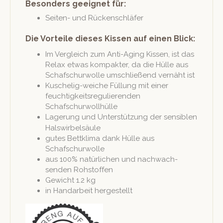
Besonders geeignet für:
Seit­en- und Rückenschläfer
Die Vorteile dieses Kissen auf einen Blick:
Im Ver­gle­ich zum Anti-Aging Kissen, ist das
Relax etwas kom­pak­ter, da die Hülle aus
Schaf­schur­wolle umschließend vernäht ist
Kusche­lig-weiche Fül­lung mit ein­er
feuchtigkeit­sreg­ulieren­den
Schafschurwollhülle
Lagerung und Unter­stützung der sen­si­blen
Halswirbelsäule
gutes Bet­tk­li­ma dank Hülle aus
Schafschurwolle
aus 100% natür­lichen und nachwach­
senden Rohstoffen
Gewicht 1.2 kg
in Han­dar­beit hergestellt