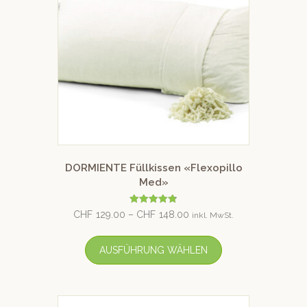
DORMIENTE Füllkissen «Flexopillo
Med»
Bewertet
CHF
129.00
–
CHF
148.00
inkl. MwSt.
mit
4.79
von 5
AUSFÜHRUNG WÄHLEN