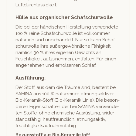
Luftdurchlässigkeit.
Hülle aus organischer Schafschurwolle
Die bei der händis­chen Her­stel­lung ver­wen­dete
100 % reine Schaf­schur­wolle ist vol­lkom­men
natür­lich und unbe­han­delt. Nur so kann Schaf­
schur­wolle ihre außergewöhn­liche Fähigkeit,
näm­lich 30 % ihres eige­nen Gewichts an
Feuchtigkeit aufzunehmen, ent­fal­ten. Für einen
angenehmen und erhol­samen Schlaf.
Ausführung:
Der Stoff, aus dem die Träume sind, beste­ht bei
SAMINA aus 100 % natur­rein­er, atmungsak­tiv­er
Bio-Keramik-Stoff (Bio-Keramik Lin­ie). Die beson­
deren Eigen­schaften der bei SAMINA ver­wen­de­
ten Stoffe: ohne chemis­che Aus­rüs­tung, wider­
stands­fähig, haut­fre­undlich, atmungsak­tiv,
feuchtigkeitsaufnahmefähig.
Bezugsstoff aus Bio-Keramikstoff