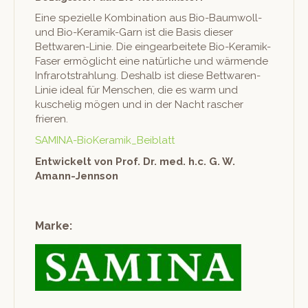
Eine spezielle Kom­bi­na­tion aus Bio-Baum­woll-
und Bio-Keramik-Garn ist die Basis dieser
Bettwaren-Lin­ie. Die eingear­beit­ete Bio-Keramik-
Fas­er ermöglicht eine natür­liche und wär­mende
Infrarot­strahlung. Deshalb ist diese Bettwaren-
Lin­ie ide­al für Men­schen, die es warm und
kusche­lig mögen und in der Nacht rasch­er
frieren.
SAM­I­NA-BioK­eramik_Beiblatt
Entwick­elt von Prof. Dr. med. h.c. G. W.
Amann-Jennson
Marke: