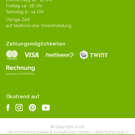
Fre­itag 14- 18 Uhr
Sam­stag 9- 14 Uhr
Übrige Zeit:
auf tele­fonis­che Voranmeldung.
Zahlungsmöglichkeiten
Ökotrend auf
© Copyright 2026
öko trend HolzUnikate & SchlafKultur GmbH — Bahnhofstrasse 2