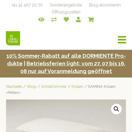
+41 41 467 20 70
Sonderangebote
Blog abonnieren
Öffnungszeiten
a
v
i
10% Som­mer-Rabatt auf alle DORMIENTE Pro­
g
duk­te
|
Betrieb­s­fe­rien light; vom 27. 07 bis 16.
a
t
08 nur auf Voran­mel­dung geöffnet
i
o
Startseite
/
Shop
/
Schlafzimmer
/
Kissen
/ SAMINA Kissen
n
«Relax»