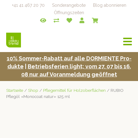
+41 41 467 20 70
Sonderangebote
Blog abonnieren
Öffnungszeiten
a
v
i
10% Som­mer-Rabatt auf alle DORMIENTE Pro­
g
duk­te
|
Betrieb­s­fe­rien light; vom 27. 07 bis 16.
a
t
08 nur auf Voran­mel­dung geöffnet
i
o
Startseite
/
Shop
/
Pflegemittel für Holzoberflächen
/ RUBIO
n
Pflegöl «Monocoat natur» 125 ml