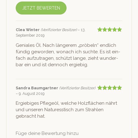
JETZT BEWERTEN
Clea Win­ter
(Verifizierter Besitzer)
–
13.
September 2019
Bewertet mit
5
von 5
Geniales Öl. Nach län­gerem „prö­beln“ endlich
fündig gewor­den, wonach ich suchte. Es ist ein­
fach aufzu­tra­gen, schützt lange, zieht wun­der­
bar ein und ist den­noch ergiebig.
San­dra Baumgartner
(Verifizierter Besitzer)
–
9. August 2019
Bewertet mit
5
von 5
Ergiebiges Pflegeöl, welche Holzflächen nährt
und unseren Naturesstisch zum Strahlen
gebracht hat.
Füge deine Bewertung hinzu