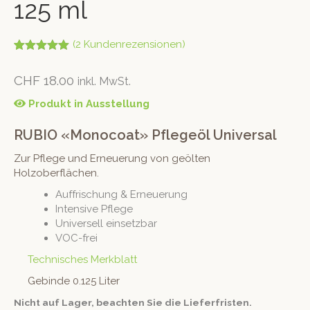
125 ml
(
2
Kundenrezensionen)
Bewertet mit
2
5.00
von 5,
CHF
18.00
inkl. MwSt.
basierend
auf
Kundenbew
Produkt in Ausstellung
ertungen
RUBIO «Monocoat» Pflegeöl Universal
Zur Pflege und Erneuerung von geölten
Holzoberflächen.
Auffrischung & Erneuerung
Intensive Pflege
Universell einsetzbar
VOC-frei
Technisches Merkblatt
Gebinde 0.125 Liter
Nicht auf Lager, beachten Sie die Lieferfristen.