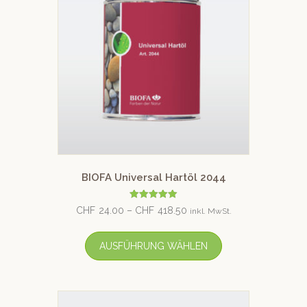
BIOFA Universal Hartöl 2044
Bewertet mit
CHF
24.00
–
CHF
418.50
inkl. MwSt.
5.00
von 5
AUSFÜHRUNG WÄHLEN