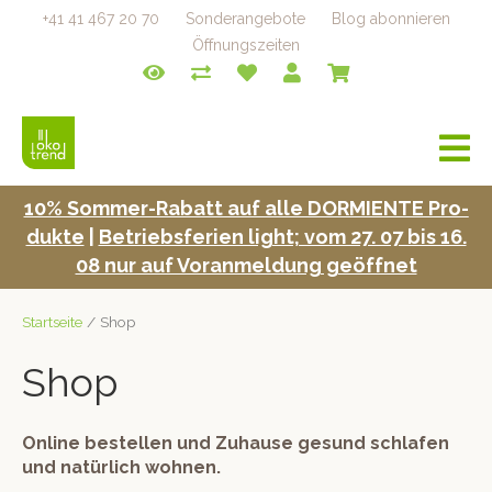
+41 41 467 20 70
Sonderangebote
Blog abonnieren
Öffnungszeiten
a
v
i
10% Som­mer-Rabatt auf alle DORMIENTE Pro­
g
duk­te
|
Betrieb­s­fe­rien light; vom 27. 07 bis 16.
a
t
08 nur auf Voran­mel­dung geöffnet
i
o
Startseite
/ Shop
n
Shop
Online bestellen und Zuhause gesund schlafen
und natürlich wohnen.