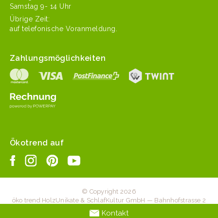
Sam­stag 9- 14 Uhr
Übrige Zeit:
auf tele­fonis­che Voranmeldung.
Zahlungsmöglichkeiten
Ökotrend auf
© Copyright 2026
öko trend HolzUnikate & SchlafKultur GmbH — Bahnhofstrasse 2
— 6203 Sempach Station — +41 41 467 20 70 —
Kontakt
info@oekotrend.ch