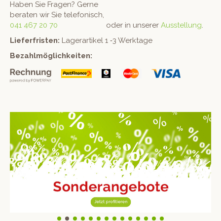
Haben Sie Fra­gen? Gerne
berat­en wir Sie telefonisch,
041 467 20 70
oder in unser­er
Ausstel­lung
.
Liefer­fris­ten:
Lager­ar­tikel 1 ‑3 Werktage
Bezahlmöglichkeit­en: