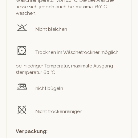
Waschtem­per­atur von 40° C. Die Bet­twäsche
liesse sich jedoch auch bei max­i­mal 60° C
waschen.
Nicht bleichen
Trock­nen im Wäschetrock­n­er möglich
bei niedriger Tem­per­atur, max­i­male Aus­gang­
stem­per­atur 60 °C
nicht bügeln
Nicht trockenreinigen
Verpackung: