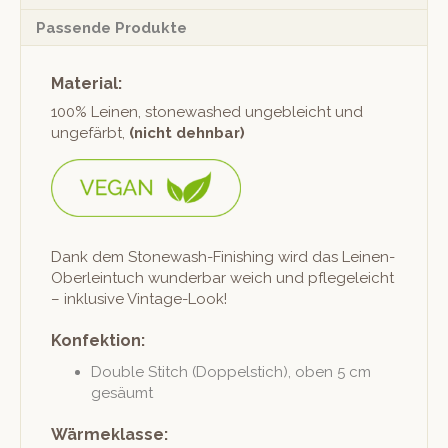
Passende Produkte
Material:
100% Leinen, stonewashed unge­ble­icht und
unge­färbt,
(nicht dehn­bar)
Dank dem Stonewash-Fin­ish­ing wird das Leinen-
Ober­lein­tuch wun­der­bar weich und pflegele­icht
– inklu­sive Vintage-Look!
Konfektion:
Dou­ble Stitch (Dop­pel­stich), oben 5 cm
gesäumt
Wärmeklasse: