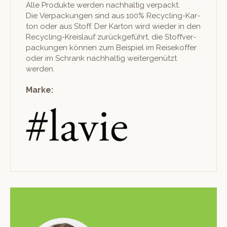
Alle Pro­duk­te wer­den nach­haltig ver­packt.
Die Ver­pack­un­gen sind aus 100% Recy­cling-Kar­
ton oder aus Stoff. Der Kar­ton wird wieder in den
Recy­cling-Kreis­lauf zurück­ge­führt, die Stof­fver­
pack­un­gen kön­nen zum Beispiel im Reisekof­fer
oder im Schrank nach­haltig weit­er­genützt
werden.
Marke: