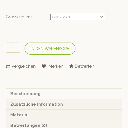
Grösse in cm
#lavie
IN DEN WARENKORB
Leinen-
Oberleintuch
«Linus
Vergleichen
Merken
Bewerten
Undyed»
Natural
Menge
Beschreibung
Zusätzliche Information
Material
Bewertungen (0)