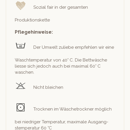
Sozial fair in der gesamten
Produktionskette
Pflegehinweise:
Der Umwelt zuliebe empfehlen wir eine
Waschtem­per­atur von 40° C. Die Bet­twäsche
liesse sich jedoch auch bei max­i­mal 60° C
waschen.
Nicht bleichen
Trock­nen im Wäschetrock­n­er möglich
bei niedriger Tem­per­atur, max­i­male Aus­gang­
stem­per­atur 60 °C