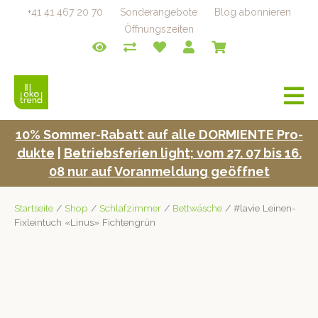
+41 41 467 20 70
Sonderangebote
Blog abonnieren
Öffnungszeiten
a
v
i
10% Som­mer-Rabatt auf alle DORMIENTE Pro­
g
duk­te
|
Betrieb­s­fe­rien light; vom 27. 07 bis 16.
a
t
08 nur auf Voran­mel­dung geöffnet
i
o
Startseite
/
Shop
/
Schlafzimmer
/
Bettwäsche
/ #lavie Leinen-
n
Fixleintuch «Linus» Fichtengrün