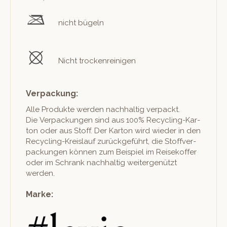
nicht bügeln
Nicht trockenreinigen
Verpackung:
Alle Pro­duk­te wer­den nach­haltig ver­packt.
Die Ver­pack­un­gen sind aus 100% Recy­cling-Kar­
ton oder aus Stoff. Der Kar­ton wird wieder in den
Recy­cling-Kreis­lauf zurück­ge­führt, die Stof­fver­
pack­un­gen kön­nen zum Beispiel im Reisekof­fer
oder im Schrank nach­haltig weit­er­genützt
werden.
Marke: