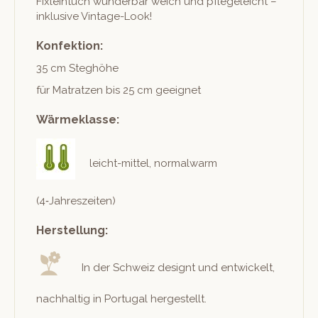
Fixlein­tuch wun­der­bar weich und pflegele­icht –
inklu­sive Vintage-Look!
Konfektion:
35 cm Steghöhe
für Matratzen bis 25 cm geeignet
Wärmeklasse:
leicht-mit­tel, nor­mal­warm
(4‑Jahreszeiten)
Herstellung:
In der Schweiz designt und entwick­elt,
nach­haltig in Por­tu­gal hergestellt.