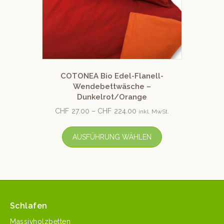
COTONEA Bio Edel-Flanell-
Wendebettwäsche –
Dunkelrot/Orange
CHF
27.00
–
CHF
224.00
inkl. MwSt.
AUSFÜHRUNG WÄHLEN
Schlafen
Massivholzbetten