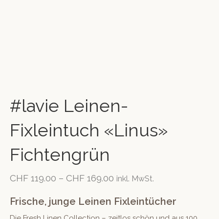
#lavie Leinen-
Fixleintuch «Linus»
Fichtengrün
CHF
119.00
–
CHF
169.00
inkl. MwSt.
Frische, junge Leinen Fixleintücher
Die Fresh Linen Collection – zeitlos schön und aus 100