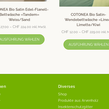
EA Bio Satin Edel-Flanell-
Bettwäsche «Tandem»
COTONEA Bio Satin-
Weiss/Sand
Wendebettwäsche «Line
Limette/Kiwi
27.00
–
CHF
224.00
inkl. MwSt.
CHF
12.00
–
CHF
229.00
inkl.
AUSFÜHRUNG WÄHLEN
AUSFÜHRUNG WÄHLEN
nen
Diverses
e
Shop
e
Produkte aus Arvenholz
Insektenschutzgitter