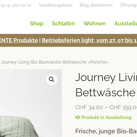
+41 41 467 20 70
Sonderangebote
Blog abonnieren
Öffnung
Shop
Schlafen
Wohnen
Ausstel
NTE Pro­duk­te
|
Betrieb­s­fe­rien light; vom 27. 07 bi
 Journey Living Bio-Baumwolle-Bettwäsche «Peniche»
Journey Liv
Bettwäsche
CHF
34.00
–
CHF
159.
Produkt in Ausstellung
Frische, junge Bio-