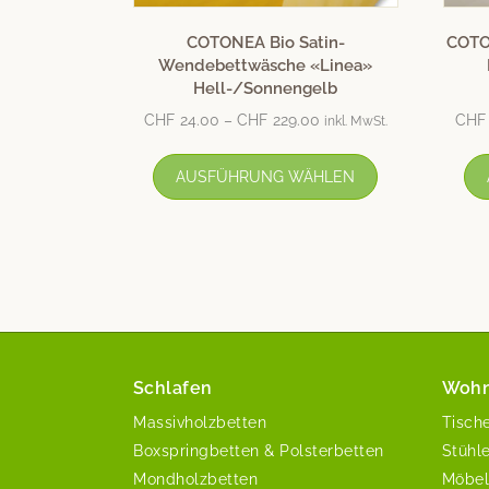
COTONEA Bio Satin-
COTON
Wendebettwäsche «Linea»
Hell-/Sonnengelb
CHF
24.00
–
CHF
229.00
CHF
inkl. MwSt.
AUSFÜHRUNG WÄHLEN
Schlafen
Woh
Massivholzbetten
Tisch
Boxspringbetten & Polsterbetten
Stühl
Mondholzbetten
Möbel