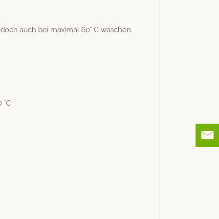
edoch auch bei max­i­mal 60° C waschen.
0 °C