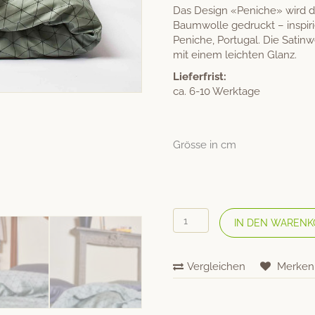
Das Design «Peniche» wird di
Baumwolle gedruckt – inspir
Peniche, Portugal. Die Sati
mit einem leichten Glanz.
Lieferfrist:
ca. 6-10 Werktage
Grösse in cm
Journey
IN DEN WARENK
Living
Bio-
Baumwolle-
Vergleichen
Merken
Bettwäsche
«Peniche»
Menge