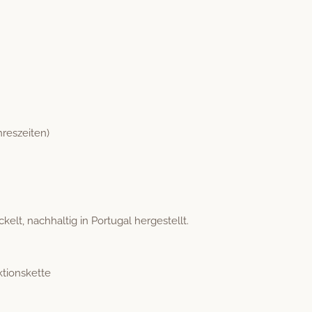
hreszeiten)
lt, nach­haltig in Por­tu­gal hergestellt.
ktionskette