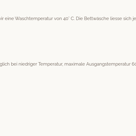
eine Waschtem­per­atur von 40° C. Die Bet­twäsche liesse sich j
ch bei niedriger Tem­per­atur, max­i­male Aus­gang­stem­per­atur 6