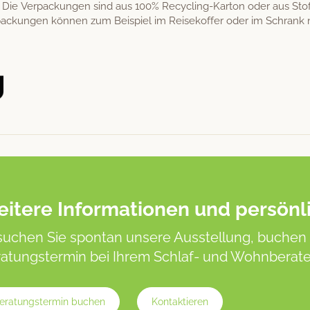
t. Die Ver­pack­un­gen sind aus 100% Recy­cling-Kar­ton oder aus Sto
ver­pack­un­gen kön­nen zum Beispiel im Reisekof­fer oder im Schrank 
itere Informationen und persönl
uchen Sie spontan unsere Ausstellung, buchen 
atungstermin bei Ihrem Schlaf- und Wohnberater
eratungstermin buchen
Kontaktieren