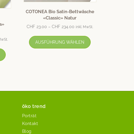
COTONEA Bio Satin-Bettwäsche
«Classic» Natur
a»
CHF
23.00
–
CHF
234.00
inkl. MwSt.
 MwSt.
AUSFÜHRUNG WÄHLEN
öko trend
Porträt
Kontakt
Blog