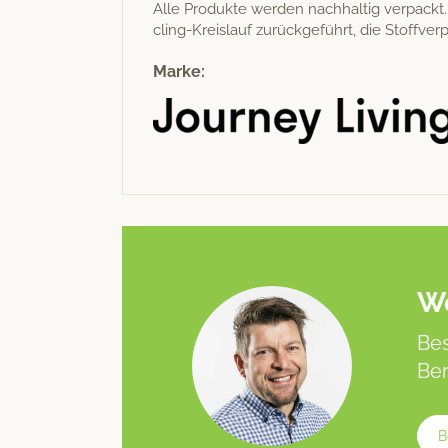
Alle Pro­duk­te wer­den nach­haltig ver­pack
cling-Kreis­lauf zurück­ge­führt, die Stof­f
Marke:
We
Bes
Ber
B